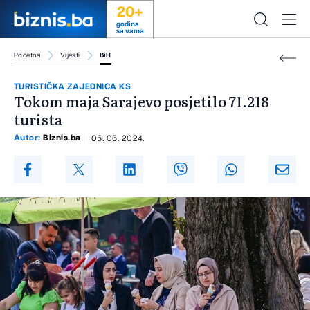
20+
godina
sa vama
Početna
Vijesti
BiH
TURISTIČKA ZAJEDNICA KS
Tokom maja Sarajevo posjetilo 71.218
turista
Autor:
Biznis.ba
05. 06. 2024.