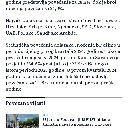
godine predstavlja povećanje za 28,2%, dok je broj
noćenja povećan za 24,9%.
Najviše dolazaka su ostvarili strani turisti iz Turske,
Hrvatske, Srbije, Kine, Njemačke, SAD, Slovenije,
UAE, Poljske i Saudijske Arabije.
Statistička povećanja dolazaka i noćenja bilježimo u
periodu cijelog prvog kvartala 2024. godine. Tokom
prva četiri mjeseca 2024. godine Kanton Sarajevo je
posjetilo 234.674 gostiju i to je 22,9% više nego u
istom periodu 2023 godine. U prvom kvartalu 2024.
godine broj noćenja iznosi 515.556 i predstavlja
povećanje za 24,8% u odnosu na isti period prošle
godine.
Povezane vijesti
BIH
U junu u Federaciji BiH 137 hiljada
turista, najviše noćenja iz Turske i