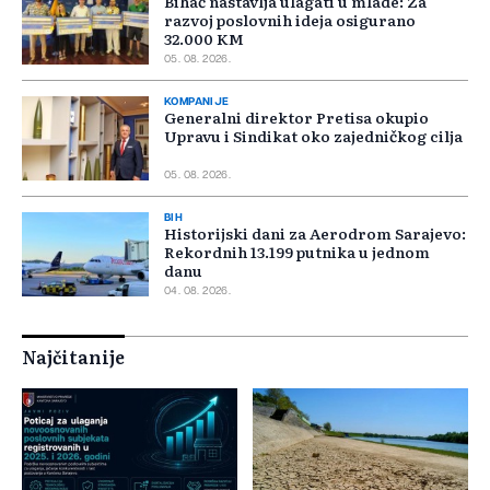
Bihać nastavlja ulagati u mlade: Za
razvoj poslovnih ideja osigurano
32.000 KM
05. 08. 2026.
KOMPANIJE
Generalni direktor Pretisa okupio
Upravu i Sindikat oko zajedničkog cilja
05. 08. 2026.
BIH
Historijski dani za Aerodrom Sarajevo:
Rekordnih 13.199 putnika u jednom
danu
04. 08. 2026.
Najčitanije