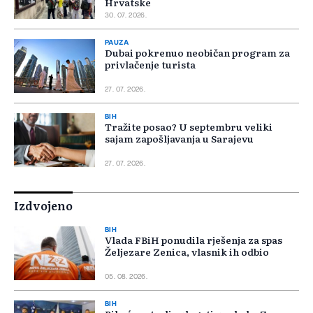
Hrvatske
30. 07. 2026.
PAUZA
Dubai pokrenuo neobičan program za
privlačenje turista
27. 07. 2026.
BIH
Tražite posao? U septembru veliki
sajam zapošljavanja u Sarajevu
27. 07. 2026.
Izdvojeno
BIH
Vlada FBiH ponudila rješenja za spas
Željezare Zenica, vlasnik ih odbio
05. 08. 2026.
BIH