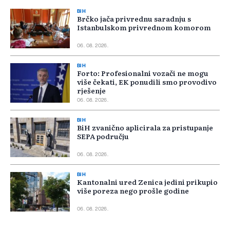
BIH
Brčko jača privrednu saradnju s
Istanbulskom privrednom komorom
06. 08. 2026.
BIH
Forto: Profesionalni vozači ne mogu
više čekati, EK ponudili smo provodivo
rješenje
06. 08. 2026.
BIH
BiH zvanično aplicirala za pristupanje
SEPA području
06. 08. 2026.
BIH
Kantonalni ured Zenica jedini prikupio
više poreza nego prošle godine
06. 08. 2026.