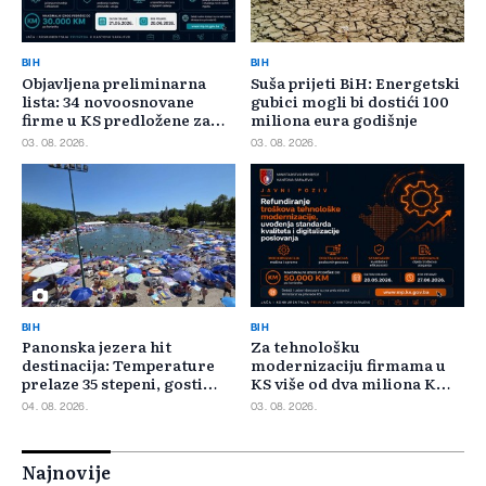
BIH
BIH
Objavljena preliminarna
Suša prijeti BiH: Energetski
lista: 34 novoosnovane
gubici mogli bi dostići 100
firme u KS predložene za
miliona eura godišnje
400.000 KM poticaja
03. 08. 2026.
03. 08. 2026.
BIH
BIH
Panonska jezera hit
Za tehnološku
destinacija: Temperature
modernizaciju firmama u
prelaze 35 stepeni, gosti
KS više od dva miliona KM,
pristižu iz cijele regije
odbijeno 135 prijava
04. 08. 2026.
03. 08. 2026.
Najnovije