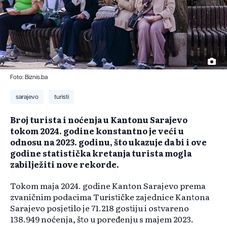
Foto: Biznis.ba
sarajevo
turisti
Broj turista i noćenja u Kantonu Sarajevo
tokom 2024. godine konstantno je veći u
odnosu na 2023. godinu, što ukazuje da bi i ove
godine statistička kretanja turista mogla
zabilježiti nove rekorde.
Tokom maja 2024. godine Kanton Sarajevo prema
zvaničnim podacima Turističke zajednice Kantona
Sarajevo posjetilo je 71.218 gostiju i ostvareno
138.949 noćenja, što u poređenju s majem 2023.