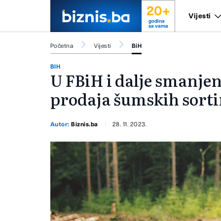
20+
Vijesti
godina
sa vama
Početna
Vijesti
BiH
BIH
U FBiH i dalje smanjen
prodaja šumskih sort
Autor:
Biznis.ba
28. 11. 2023.