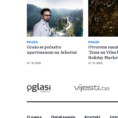
PAUZA
PAUZA
Grašo se počastio
Otvorena manif
apartmanom na Jahorini
'Zima na Vilsu 
Holiday Marke
07. 12. 2023.
07. 12. 2023.
O nama
Oglašavanje
Kontakt
Uslo