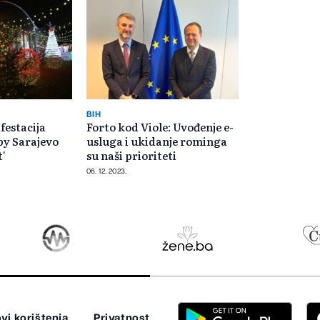
BIH
estacija
Forto kod Viole: Uvođenje e-
by Sarajevo
usluga i ukidanje rominga
t'
su naši prioriteti
06. 12. 2023.
vi korištenja
Privatnost