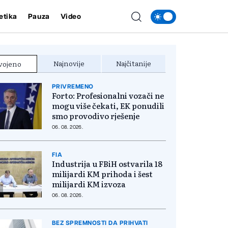
etika
Pauza
Video
Najnovije
Najčitanije
vojeno
PRIVREMENO
Forto: Profesionalni vozači ne
mogu više čekati, EK ponudili
smo provodivo rješenje
06. 08. 2026.
FIA
Industrija u FBiH ostvarila 18
milijardi KM prihoda i šest
milijardi KM izvoza
06. 08. 2026.
BEZ SPREMNOSTI DA PRIHVATI