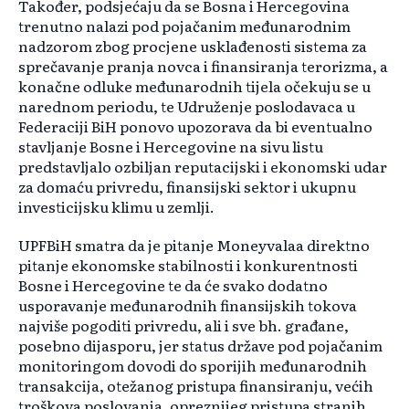
Također, podsjećaju da se Bosna i Hercegovina
trenutno nalazi pod pojačanim međunarodnim
nadzorom zbog procjene usklađenosti sistema za
sprečavanje pranja novca i finansiranja terorizma, a
konačne odluke međunarodnih tijela očekuju se u
narednom periodu, te Udruženje poslodavaca u
Federaciji BiH ponovo upozorava da bi eventualno
stavljanje Bosne i Hercegovine na sivu listu
predstavljalo ozbiljan reputacijski i ekonomski udar
za domaću privredu, finansijski sektor i ukupnu
investicijsku klimu u zemlji.
UPFBiH smatra da je pitanje Moneyvalaa direktno
pitanje ekonomske stabilnosti i konkurentnosti
Bosne i Hercegovine te da će svako dodatno
usporavanje međunarodnih finansijskih tokova
najviše pogoditi privredu, ali i sve bh. građane,
posebno dijasporu, jer status države pod pojačanim
monitoringom dovodi do sporijih međunarodnih
transakcija, otežanog pristupa finansiranju, većih
troškova poslovanja, opreznijeg pristupa stranih