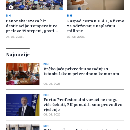
BIH
BIH
Panonska jezera hit
Raspad cesta u FBiH, a firme
destinacija: Temperature
za održavanje naplaćuju
prelaze 35 stepeni, gosti
milione
pristižu iz cijele regije
04. 08. 2026.
03. 08. 2026.
Najnovije
BIH
Brčko jača privrednu saradnju s
Istanbulskom privrednom komorom
06. 08. 2026.
BIH
Forto: Profesionalni vozači ne mogu
više čekati, EK ponudili smo provodivo
rješenje
06. 08. 2026.
BIH