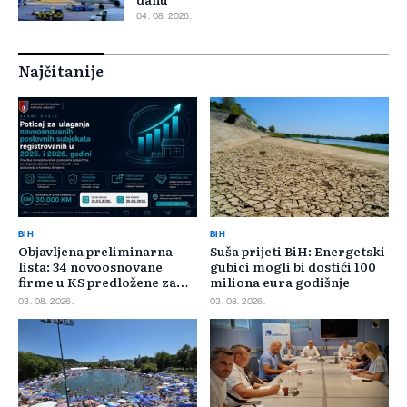
04. 08. 2026.
Najčitanije
BIH
BIH
Objavljena preliminarna
Suša prijeti BiH: Energetski
lista: 34 novoosnovane
gubici mogli bi dostići 100
firme u KS predložene za
miliona eura godišnje
400.000 KM poticaja
03. 08. 2026.
03. 08. 2026.