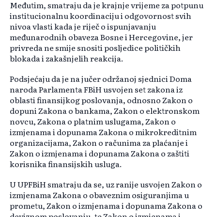
Međutim, smatraju da je krajnje vrijeme za potpunu
institucionalnu koordinaciju i odgovornost svih
nivoa vlasti kada je riječ o ispunjavanju
međunarodnih obaveza Bosne i Hercegovine, jer
privreda ne smije snositi posljedice političkih
blokada i zakašnjelih reakcija.
Podsjećaju da je na jučer održanoj sjednici Doma
naroda Parlamenta FBiH usvojen set zakona iz
oblasti finansijkog poslovanja, odnosno Zakon o
dopuni Zakona o bankama, Zakon o elektronskom
novcu, Zakona o platnim uslugama, Zakon o
izmjenama i dopunama Zakona o mikrokreditnim
organizacijama, Zakon o računima za plaćanje i
Zakon o izmjenama i dopunama Zakona o zaštiti
korisnika finansijskih usluga.
U UPFBiH smatraju da se, uz ranije usvojen Zakon o
izmjenama Zakona o obaveznim osiguranjima u
prometu, Zakon o izmjenama i dopunama Zakona o
deviznom poslovanju, te Zakon o izmjenama i