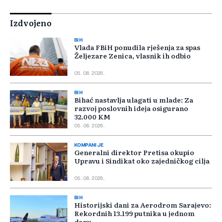
Izdvojeno
BIH
Vlada FBiH ponudila rješenja za spas
Željezare Zenica, vlasnik ih odbio
05. 08. 2026.
BIH
Bihać nastavlja ulagati u mlade: Za
razvoj poslovnih ideja osigurano
32.000 KM
05. 08. 2026.
KOMPANIJE
Generalni direktor Pretisa okupio
Upravu i Sindikat oko zajedničkog cilja
05. 08. 2026.
BIH
Historijski dani za Aerodrom Sarajevo:
Rekordnih 13.199 putnika u jednom
danu