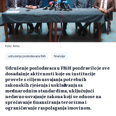
Foto: Arhiv
udruzenje poslodavaca fbih
finansije
Udruženje poslodavaca u FBiH pozdravilo je sve
dosadašnje aktivnosti koje su institucije
provele s ciljem usvajanja potrebnih
zakonskih rješenja i usklađivanja sa
međunarodnim standardima, uključujući
nedavno usvajanje zakona koji se odnose na
sprečavanje finansiranja terorizma i
ograničavanje raspolaganja imovinom.