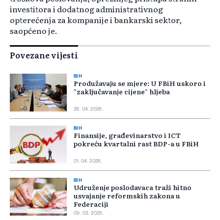
investitora i dodatnog administrativnog
opterećenja za kompanije i bankarski sektor,
saopćeno je.
Povezane vijesti
BIH
Produžavaju se mjere: U FBiH uskoro i
"zaključavanje cijene" hljeba
28. 04. 2026.
BIH
Finansije, građevinarstvo i ICT
pokreću kvartalni rast BDP-a u FBiH
01. 04. 2026.
BIH
Udruženje poslodavaca traži hitno
usvajanje reformskih zakona u
Federaciji
09. 03. 2026.