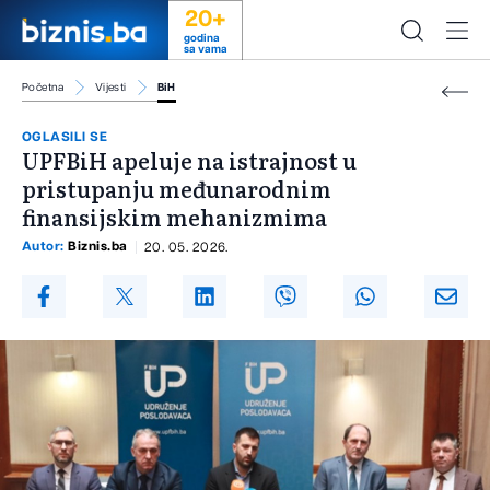
20+
godina
sa vama
Početna
Vijesti
BiH
OGLASILI SE
UPFBiH apeluje na istrajnost u
pristupanju međunarodnim
finansijskim mehanizmima
Autor:
Biznis.ba
20. 05. 2026.