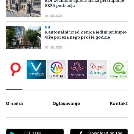
BiH zvanično aplicirala za pristupanje
SEPA području
06. 08. 2026.
BIH
Kantonalni ured Zenica jedini prikupio
više poreza nego prošle godine
06. 08. 2026.
O nama
Oglašavanje
Kontakt