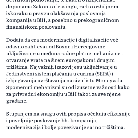
dopunama Zakona o leasingu, radi o ozbiljnom
iskoraku u pravcu olakšavanja poslovanja
kompanija u BiH, a posebno u prekograničnom
finansijskom poslovanju.
Dodaju da era modernizacije i digitalizacije već
odavno zahtjeva i od Bosne i Hercegovine
uključivanje u međunarodne platne mehanizme i
otvaranje vrata na širem europskom i drugim
tržištima. Najvažniji izazovi jesu uključivanje u
Jedinstveni sistem plaćanja u eurima (SEPA) i
izbjegavanja uvrštavanja na sivu listu Moneyvala.
Spomenuti mehanizmi su od izuzetne važnosti kako
za privredu i ekonomiju u BiH tako i za sve njene
građane.
Stupanjem na snagu ovih propisa očekuju efikasnije
i povoljnije poslovanje bh. kompanija,
modernizacija i bolje povezivanje sa ino tržištima.