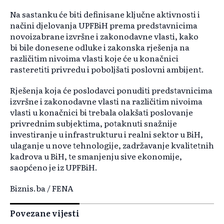
Na sastanku će biti definisane ključne aktivnosti i
načini djelovanja UPFBiH prema predstavnicima
novoizabrane izvršne i zakonodavne vlasti, kako
bi bile donesene odluke i zakonska rješenja na
različitim nivoima vlasti koje će u konačnici
rasteretiti privredu i poboljšati poslovni ambijent.
Rješenja koja će poslodavci ponuditi predstavnicima
izvršne i zakonodavne vlasti na različitim nivoima
vlasti u konačnici bi trebala olakšati poslovanje
privrednim subjektima, potaknuti snažnije
investiranje u infrastrukturu i realni sektor u BiH,
ulaganje u nove tehnologije, zadržavanje kvalitetnih
kadrova u BiH, te smanjenju sive ekonomije,
saopćeno je iz UPFBiH.
Biznis.ba / FENA
Povezane vijesti