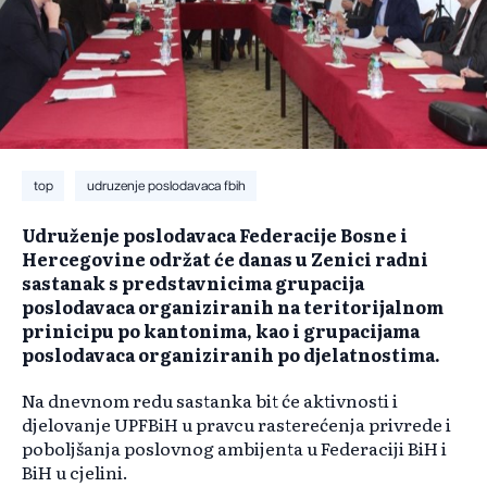
top
udruzenje poslodavaca fbih
Udruženje poslodavaca Federacije Bosne i
Hercegovine održat će danas u Zenici radni
sastanak s predstavnicima grupacija
poslodavaca organiziranih na teritorijalnom
prinicipu po kantonima, kao i grupacijama
poslodavaca organiziranih po djelatnostima.
Na dnevnom redu sastanka bit će aktivnosti i
djelovanje UPFBiH u pravcu rasterećenja privrede i
poboljšanja poslovnog ambijenta u Federaciji BiH i
BiH u cjelini.