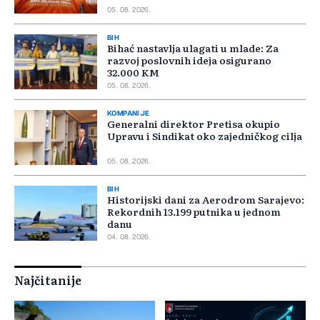
05. 08. 2026.
BIH
Bihać nastavlja ulagati u mlade: Za
razvoj poslovnih ideja osigurano
32.000 KM
05. 08. 2026.
KOMPANIJE
Generalni direktor Pretisa okupio
Upravu i Sindikat oko zajedničkog cilja
05. 08. 2026.
BIH
Historijski dani za Aerodrom Sarajevo:
Rekordnih 13.199 putnika u jednom
danu
04. 08. 2026.
Najčitanije