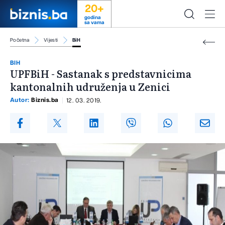
20+
godina
sa vama
Početna
Vijesti
BiH
BIH
UPFBiH - Sastanak s predstavnicima
kantonalnih udruženja u Zenici
Autor:
Biznis.ba
12. 03. 2019.