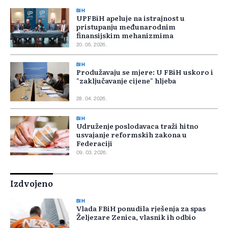
BIH
UPFBiH apeluje na istrajnost u
pristupanju međunarodnim
finansijskim mehanizmima
20. 05. 2026.
BIH
Produžavaju se mjere: U FBiH uskoro i
"zaključavanje cijene" hljeba
28. 04. 2026.
BIH
Udruženje poslodavaca traži hitno
usvajanje reformskih zakona u
Federaciji
09. 03. 2026.
Izdvojeno
BIH
Vlada FBiH ponudila rješenja za spas
Željezare Zenica, vlasnik ih odbio