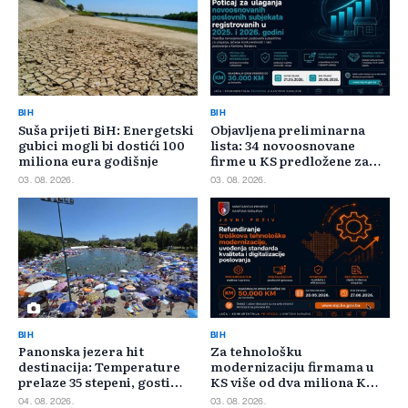
BIH
BIH
Suša prijeti BiH: Energetski
Objavljena preliminarna
gubici mogli bi dostići 100
lista: 34 novoosnovane
miliona eura godišnje
firme u KS predložene za
400.000 KM poticaja
03. 08. 2026.
03. 08. 2026.
BIH
BIH
Panonska jezera hit
Za tehnološku
destinacija: Temperature
modernizaciju firmama u
prelaze 35 stepeni, gosti
KS više od dva miliona KM,
pristižu iz cijele regije
odbijeno 135 prijava
04. 08. 2026.
03. 08. 2026.