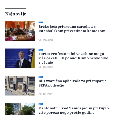
Najnovije
BIH
Brčko jača privrednu saradnju s
Istanbulskom privrednom komorom
06. 08. 2026.
BIH
Forto: Profesionalni vozači ne mogu
više čekati, EK ponudili smo provodivo
rješenje
06. 08. 2026.
BIH
BiH zvanično aplicirala za pristupanje
SEPA području
06. 08. 2026.
BIH
Kantonalni ured Zenica jedini prikupio
više poreza nego prošle godine