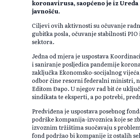
koronavirusa, saopćeno je iz Ureda
javnošću.
Ciljevi ovih aktivnosti su očuvanje radn
gubitka posla, očuvanje stabilnosti PIO
sektora.
Jedna od mjera je uspostava Koordinaci
i saniranje posljedica pandemije koron
zaključka Ekonomsko-socijalnog vijeća 
odbor čine resorni federalni ministri,
Editom Đapo. U njegov rad bit će uključ
sindikata te eksperti, a po potrebi, pre
Predviđena je uspostava posebnog fonda 
podrške kompanija-izvoznica koje se zb
izvoznim tržištima suočavaju s proble
fond podržao bi kompanije iz ostalih se