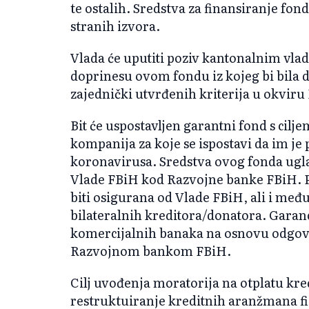
te ostalih. Sredstva za finansiranje fond
stranih izvora.
Vlada će uputiti poziv kantonalnim vl
doprinesu ovom fondu iz kojeg bi bila 
zajednički utvrđenih kriterija u okvir
Bit će uspostavljen garantni fond s cilj
kompanija za koje se ispostavi da im je
koronavirusa. Sredstva ovog fonda ugl
Vlade FBiH kod Razvojne banke FBiH. P
biti osigurana od Vlade FBiH, ali i međ
bilateralnih kreditora/donatora. Garanc
komercijalnih banaka na osnovu odgo
Razvojnom bankom FBiH.
Cilj uvođenja moratorija na otplatu kre
restruktuiranje kreditnih aranžmana fi