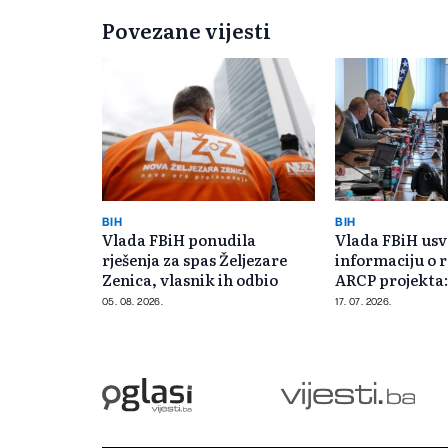
Povezane vijesti
BIH
BIH
Vlada FBiH ponudila
Vlada FBiH usv
rješenja za spas Željezare
informaciju o r
Zenica, vlasnik ih odbio
ARCP projekta:
KM za podršku
05. 08. 2026.
17. 07. 2026.
poljoprivredi