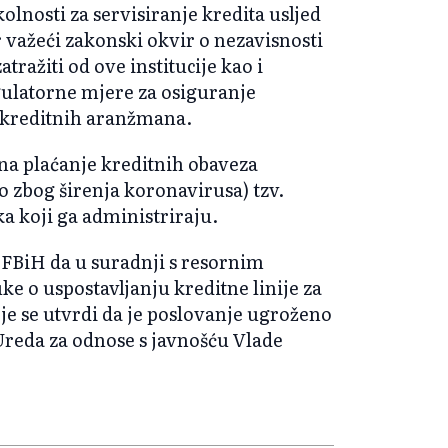
olnosti za servisiranje kredita usljed
 važeći zakonski okvir o nezavisnosti
tražiti od ove institucije kao i
gulatorne mjere za osiguranje
e kreditnih aranžmana.
 na plaćanje kreditnih obaveza
o zbog širenja koronavirusa) tzv.
a koji ga administriraju.
FBiH da u suradnji s resornim
e o uspostavljanju kreditne linije za
je se utvrdi da je poslovanje ugroženo
Ureda za odnose s javnošću Vlade