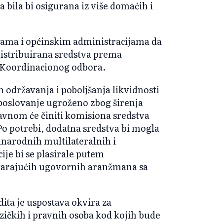
a bila bi osigurana iz više domaćih i
adama i općinskim administracijama da
distribuirana sredstva prema
u Koordinacionog odbora.
em održavanja i poboljšanja likvidnosti
 poslovanje ugroženo zbog širenja
avnom će činiti komisiona sredstva
o potrebi, dodatna sredstva bi mogla
unarodnih multilateralnih i
ije bi se plasirale putem
varajućih ugovornih aranžmana sa
dita je uspostava okvira za
zičkih i pravnih osoba kod kojih bude