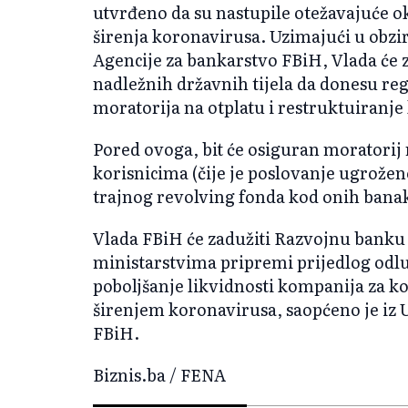
utvrđeno da su nastupile otežavajuće ok
širenja koronavirusa. Uzimajući u obzir
Agencije za bankarstvo FBiH, Vlada će za
nadležnih državnih tijela da donesu re
moratorija na otplatu i restruktuiranj
Pored ovoga, bit će osiguran moratorij
korisnicima (čije je poslovanje ugrožen
trajnog revolving fonda kod onih banak
Vlada FBiH će zadužiti Razvojnu banku 
ministarstvima pripremi prijedlog odluk
poboljšanje likvidnosti kompanija za ko
širenjem koronavirusa, saopćeno je iz 
FBiH.
Biznis.ba / FENA