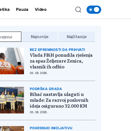
etika
Pauza
Video
Najnovije
Najčitanije
vojeno
BEZ SPREMNOSTI DA PRIHVATI
Vlada FBiH ponudila rješenja
za spas Željezare Zenica,
vlasnik ih odbio
05. 08. 2026.
PODRŠKA GRADA
Bihać nastavlja ulagati u
mlade: Za razvoj poslovnih
ideja osigurano 32.000 KM
05. 08. 2026.
POKRENUO INICIJATIVU