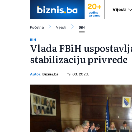
20+
Vijesti
godina
sa vama
Početna
Vijesti
BiH
BIH
Vlada FBiH uspostavlj
stabilizaciju privrede
Autor:
Biznis.ba
19. 03. 2020.