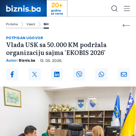
20+
godina
sa vama
Početna
Vijesti
BiH
POTPISAN UGOVOR
Vlada USK sa 50.000 KM podržala
organizaciju sajma 'EKOBIS 2026'
Autor:
Biznis.ba
13. 05. 2026.