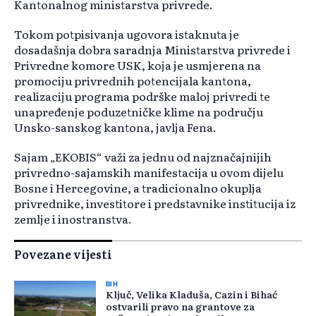
Kantonalnog ministarstva privrede.
Tokom potpisivanja ugovora istaknuta je
dosadašnja dobra saradnja Ministarstva privrede i
Privredne komore USK, koja je usmjerena na
promociju privrednih potencijala kantona,
realizaciju programa podrške maloj privredi te
unapređenje poduzetničke klime na području
Unsko-sanskog kantona, javlja Fena.
Sajam „EKOBIS“ važi za jednu od najznačajnijih
privredno-sajamskih manifestacija u ovom dijelu
Bosne i Hercegovine, a tradicionalno okuplja
privrednike, investitore i predstavnike institucija iz
zemlje i inostranstva.
Povezane vijesti
BIH
Ključ, Velika Kladuša, Cazin i Bihać
ostvarili pravo na grantove za