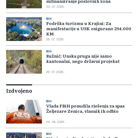
sufinansiranje poslovnih zona
30. 07. 2026.
BIH
Podrška turizmu u Krajini: Za
manifestacije u USK osigurano 294.000
KM
28. 07. 2026.
BIH
Ružnić: Unska pruga nije samo
kantonalni, nego državni projekat
26. 07. 2026.
Izdvojeno
BIH
Vlada FBiH ponudila rješenja za spas
Željezare Zenica, vlasnik ih odbio
05. 08. 2026.
BIH