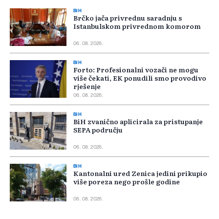
BIH
Brčko jača privrednu saradnju s
Istanbulskom privrednom komorom
06. 08. 2026.
BIH
Forto: Profesionalni vozači ne mogu
više čekati, EK ponudili smo provodivo
rješenje
06. 08. 2026.
BIH
BiH zvanično aplicirala za pristupanje
SEPA području
06. 08. 2026.
BIH
Kantonalni ured Zenica jedini prikupio
više poreza nego prošle godine
06. 08. 2026.