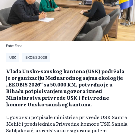
Foto: Fena
USK
EKOBIS 2026
Vlada Unsko-sanskog kantona (USK) podržala
je organizaciju Međunarodnog sajma ekologije
„EKOBIS 2026“ sa 50.000 KM, potvrđeno je u
Bihaću potpisivanjem ugovora između
Ministarstva privrede USK i Privredne
komore Unsko-sanskog kantona.
Ugovor su potpisale ministrica privrede USK Samra
Mehić i predsjednica Privredne komore USK Sanela
Sabljaković, a sredstva su osigurana putem