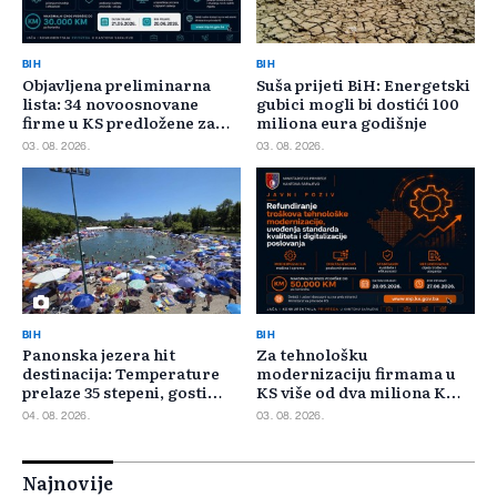
BIH
BIH
Objavljena preliminarna
Suša prijeti BiH: Energetski
lista: 34 novoosnovane
gubici mogli bi dostići 100
firme u KS predložene za
miliona eura godišnje
400.000 KM poticaja
03. 08. 2026.
03. 08. 2026.
BIH
BIH
Panonska jezera hit
Za tehnološku
destinacija: Temperature
modernizaciju firmama u
prelaze 35 stepeni, gosti
KS više od dva miliona KM,
pristižu iz cijele regije
odbijeno 135 prijava
04. 08. 2026.
03. 08. 2026.
Najnovije