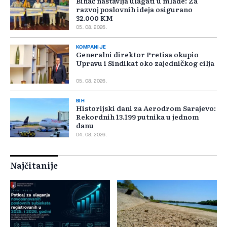
Bihać nastavlja ulagati u mlade: Za
razvoj poslovnih ideja osigurano
32.000 KM
05. 08. 2026.
KOMPANIJE
Generalni direktor Pretisa okupio
Upravu i Sindikat oko zajedničkog cilja
05. 08. 2026.
BIH
Historijski dani za Aerodrom Sarajevo:
Rekordnih 13.199 putnika u jednom
danu
04. 08. 2026.
Najčitanije