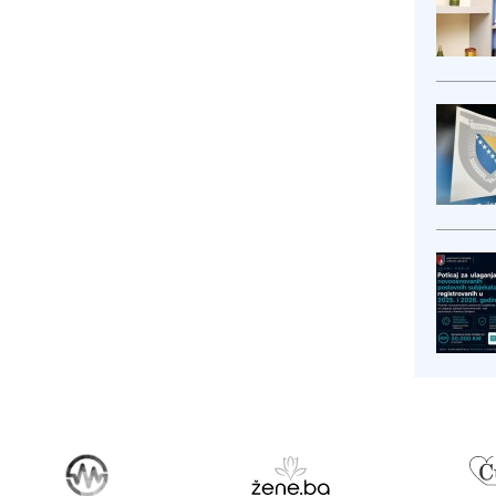
sadašnja dobra sarad...