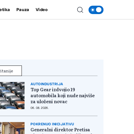
etika
Pauza
Video
itanije
AUTOINDUSTRIJA
Top Gear izdvojio 19
automobila koji nude najviše
za uloženi novac
06. 08. 2026.
POKRENUO INICIJATIVU
Generalni direktor Pretisa