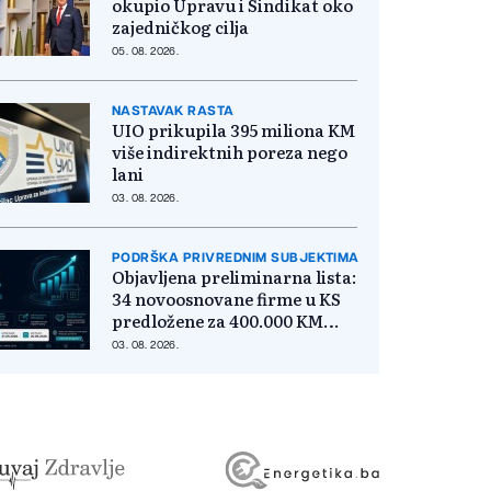
okupio Upravu i Sindikat oko
zajedničkog cilja
05. 08. 2026.
NASTAVAK RASTA
UIO prikupila 395 miliona KM
više indirektnih poreza nego
lani
03. 08. 2026.
PODRŠKA PRIVREDNIM SUBJEKTIMA
Objavljena preliminarna lista:
34 novoosnovane firme u KS
predložene za 400.000 KM
poticaja
03. 08. 2026.