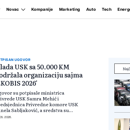
Novac
Kompanije
Marketing
Auto
Tech
Energ
TPISAN UGOVOR
lada USK sa 50.000 KM
Najč
održala organizaciju sajma
EKOBIS 2026'
ovor su potpisale ministrica
ivrede USK Samra Mehić i
redsjednica Privredne komore USK
nela Sabljaković, a sredstva su
sigurana putem Kantonalnog
 05. 2026.
nistarstva privrede. Tokom
tpisivanja ugovora istaknuta je