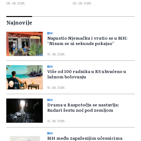
08. 08. 2026.
05. 08. 2026.
Najnovije
BIH
Napustio Njemačku i vratio se u BiH:
"Nisam se ni sekunde pokajao"
10. 08. 2026.
BIH
Više od 100 radnika u RS uhvaćeno u
lažnom bolovanju
10. 08. 2026.
BIH
Drama u Raspotočju se nastavlja:
Rudari šestu noć pod zemljom
10. 08. 2026.
BIH
BiH među zapaženijim učesnicima