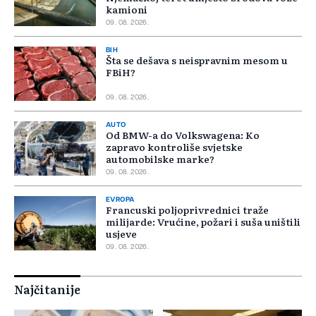
kamioni
09. 08. 2026.
BIH
Šta se dešava s neispravnim mesom u
FBiH?
09. 08. 2026.
AUTO
Od BMW-a do Volkswagena: Ko
zapravo kontroliše svjetske
automobilske marke?
09. 08. 2026.
EVROPA
Francuski poljoprivrednici traže
milijarde: Vrućine, požari i suša uništili
usjeve
09. 08. 2026.
Najčitanije