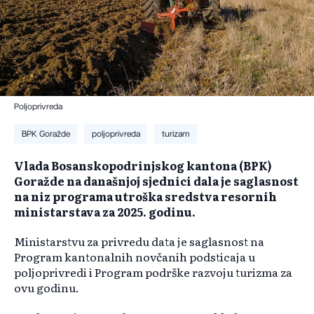
Poljoprivreda
BPK Goražde
poljoprivreda
turizam
Vlada Bosanskopodrinjskog kantona (BPK)
Goražde na današnjoj sjednici dala je saglasnost
na niz programa utroška sredstva resornih
ministarstava za 2025. godinu.
Ministarstvu za privredu data je saglasnost na
Program kantonalnih novčanih podsticaja u
poljoprivredi i Program podrške razvoju turizma za
ovu godinu.