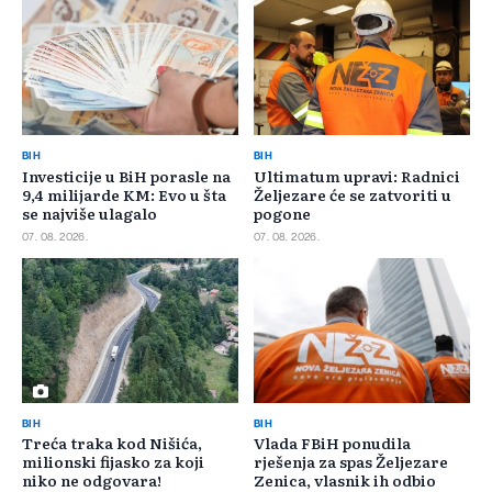
BIH
BIH
Investicije u BiH porasle na
Ultimatum upravi: Radnici
9,4 milijarde KM: Evo u šta
Željezare će se zatvoriti u
se najviše ulagalo
pogone
07. 08. 2026.
07. 08. 2026.
BIH
BIH
Treća traka kod Nišića,
Vlada FBiH ponudila
milionski fijasko za koji
rješenja za spas Željezare
niko ne odgovara!
Zenica, vlasnik ih odbio