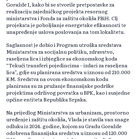
Goražde I, kako bi se stvorile pretpostavke za
realizaciju zajedničkog projekta resornog
ministarstva i Fonda za zaštitu okoliša FBiH. Clj
projekata je poboljšanje energetske efikasnosti te
unapređenje uslova poslovanja na tom lokalitetu.
Saglasnost je dobio i Program utroška sredstava
Ministarstva za socijalnu politiku, zdravstvo,
raseljena lica i izbjeglice sa ekonomskog koda
“Tekući transferi pojedincima – izdaci za raseljena
lica”, gdje su planirana sredstva u iznosu od 210.000
KM. Sredstva na ovom ekonomskom kodu
planirana su za pružanje finansijske podrške
projektima održivog povratka u BPK, kao i susjedne
općine entiteta Republika Srpska.
Na prijedlog Ministarstva za urbanizam, prostorno
uređenje i zaštitu okoliša, Vlada je stavila van snage
odluku iz 2024. godine, kojom su Gradu Goražde
odobrena finansijska sredstva u iznosu od 120.000