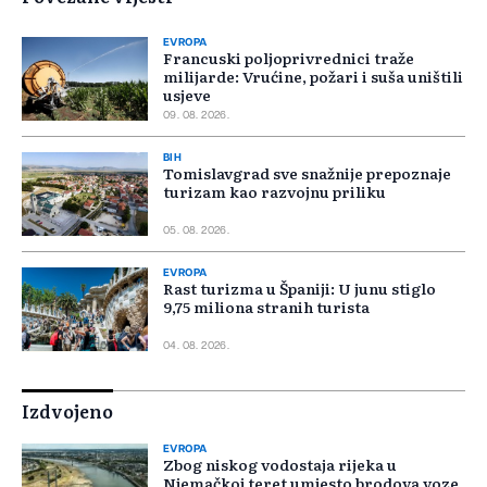
EVROPA
Francuski poljoprivrednici traže
milijarde: Vrućine, požari i suša uništili
usjeve
09. 08. 2026.
BIH
Tomislavgrad sve snažnije prepoznaje
turizam kao razvojnu priliku
05. 08. 2026.
EVROPA
Rast turizma u Španiji: U junu stiglo
9,75 miliona stranih turista
04. 08. 2026.
Izdvojeno
EVROPA
Zbog niskog vodostaja rijeka u
Njemačkoj teret umjesto brodova voze