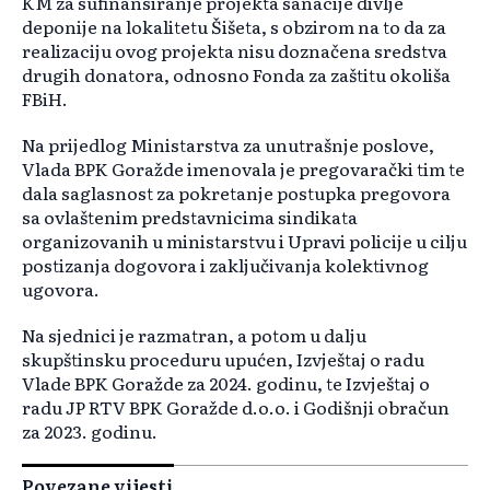
KM za sufinansiranje projekta sanacije divlje
deponije na lokalitetu Šišeta, s obzirom na to da za
realizaciju ovog projekta nisu doznačena sredstva
drugih donatora, odnosno Fonda za zaštitu okoliša
FBiH.
Na prijedlog Ministarstva za unutrašnje poslove,
Vlada BPK Goražde imenovala je pregovarački tim te
dala saglasnost za pokretanje postupka pregovora
sa ovlaštenim predstavnicima sindikata
organizovanih u ministarstvu i Upravi policije u cilju
postizanja dogovora i zaključivanja kolektivnog
ugovora.
Na sjednici je razmatran, a potom u dalju
skupštinsku proceduru upućen, Izvještaj o radu
Vlade BPK Goražde za 2024. godinu, te Izvještaj o
radu JP RTV BPK Goražde d.o.o. i Godišnji obračun
za 2023. godinu.
Povezane vijesti