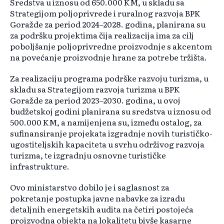
Sredstva u iznosu od 650.000 KM, u skladu sa
Strategijom poljoprivrede i ruralnog razvoja BPK
Goražde za period 2024–2028. godina, planirana su
za podršku projektima čija realizacija ima za cilj
poboljšanje poljoprivredne proizvodnje s akcentom
na povećanje proizvodnje hrane za potrebe tržišta.
Za realizaciju programa podrške razvoju turizma, u
skladu sa Strategijom razvoja turizma u BPK
Goražde za period 2023–2030. godina, u ovoj
budžetskoj godini planirana su sredstva u iznosu od
500.000 KM, a namijenjena su, između ostalog, za
sufinansiranje projekata izgradnje novih turističko-
ugostiteljskih kapaciteta u svrhu održivog razvoja
turizma, te izgradnju osnovne turističke
infrastrukture.
Ovo ministarstvo dobilo je i saglasnost za
pokretanje postupka javne nabavke za izradu
detaljnih energetskih audita na četiri postojeća
proizvodna objekta na lokalitetu bivše kasarne