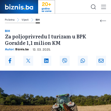
20+
godina
sa vama
Početna
Vijesti
BiH
BIH
Za poljoprivredu I turizam u BPK
Goražde 1,1 milion KM
Autor:
Biznis.ba
13. 03. 2025.