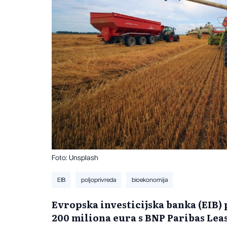
Foto: Unsplash
EIB
poljoprivreda
bioekonomija
Evropska investicijska banka (EIB)
200 miliona eura s BNP Paribas Lea