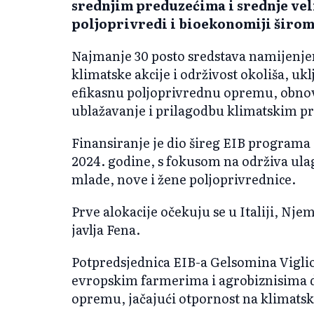
srednjim preduzećima i srednje ve
poljoprivredi i bioekonomiji širom
Najmanje 30 posto sredstava namijenje
klimatske akcije i održivost okoliša, uk
efikasnu poljoprivrednu opremu, obnovl
ublažavanje i prilagodbu klimatskim 
Finansiranje je dio šireg EIB programa
2024. godine, s fokusom na održiva ulag
mlade, nove i žene poljoprivrednice.
Prve alokacije očekuju se u Italiji, Nje
javlja Fena.
Potpredsjednica EIB-a Gelsomina Vigliot
evropskim farmerima i agrobiznisima d
opremu, jačajući otpornost na klimatske 