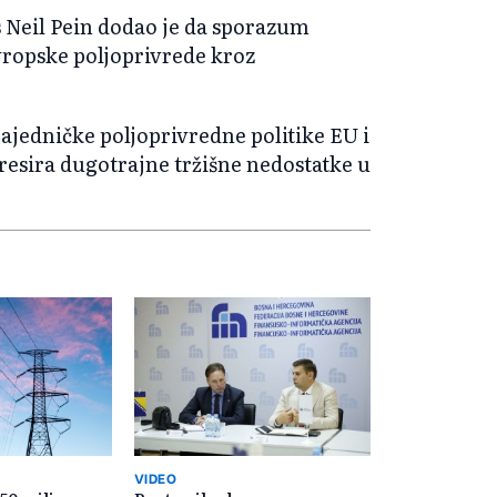
 Neil Pein dodao je da sporazum
vropske poljoprivrede kroz
 Zajedničke poljoprivredne politike EU i
dresira dugotrajne tržišne nedostatke u
VIDEO