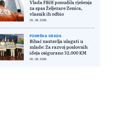
Vlada FBiH ponudila rješenja
za spas Željezare Zenica,
vlasnik ih odbio
05. 08. 2026.
PODRŠKA GRADA
Bihać nastavlja ulagati u
mlade: Za razvoj poslovnih
ideja osigurano 32.000 KM
05. 08. 2026.