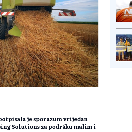
 potpisala je sporazum vrijedan
sing Solutions za podršku malim i