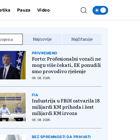
etika
Pauza
Video
Najnovije
Najčitanije
vojeno
PRIVREMENO
Forto: Profesionalni vozači ne
mogu više čekati, EK ponudili
smo provodivo rješenje
06. 08. 2026.
FIA
Industrija u FBiH ostvarila 18
milijardi KM prihoda i šest
milijardi KM izvoza
06. 08. 2026.
BEZ SPREMNOSTI DA PRIHVATI