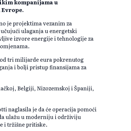
likim kompanijama u
 Evrope.
no je projektima vezanim za
ljučujući ulaganja u energetski
jive izvore energije i tehnologije za
promjenama.
 od tri milijarde eura pokrenutog
anja i bolji pristup finansijama za
mačkoj, Belgiji, Nizozemskoj i Španiji,
ti naglasila je da će operacija pomoći
a ulažu u moderniju i održiviju
i tržišne pritiske.