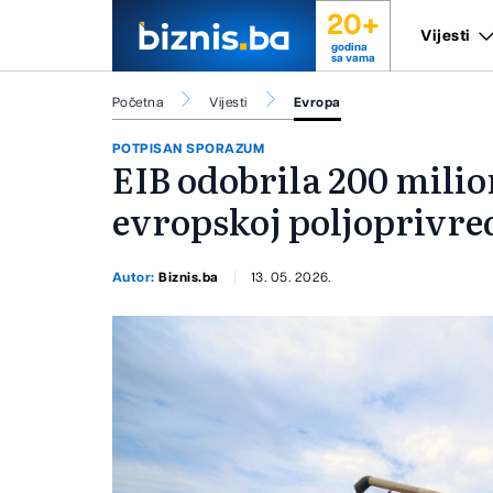
20+
Vijesti
godina
sa vama
Početna
Vijesti
Evropa
POTPISAN SPORAZUM
EIB odobrila 200 mili
evropskoj poljoprivred
Autor:
Biznis.ba
13. 05. 2026.