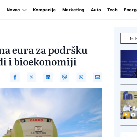
Novac
Kompanije
Marketing
Auto
Tech
Energ
Izd
ona eura za podršku
i i bioekonomiji