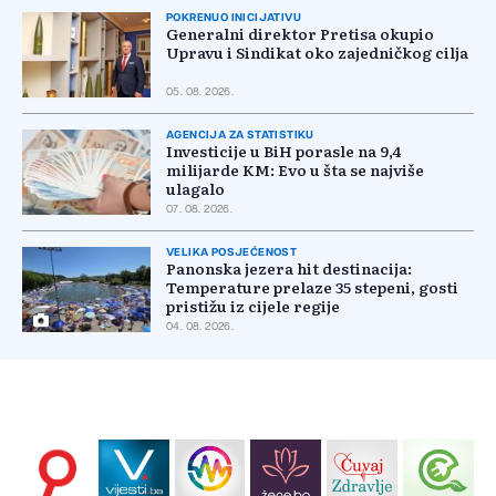
POKRENUO INICIJATIVU
Generalni direktor Pretisa okupio
Upravu i Sindikat oko zajedničkog cilja
05. 08. 2026.
AGENCIJA ZA STATISTIKU
Investicije u BiH porasle na 9,4
milijarde KM: Evo u šta se najviše
ulagalo
07. 08. 2026.
VELIKA POSJEĆENOST
Panonska jezera hit destinacija:
Temperature prelaze 35 stepeni, gosti
pristižu iz cijele regije
04. 08. 2026.