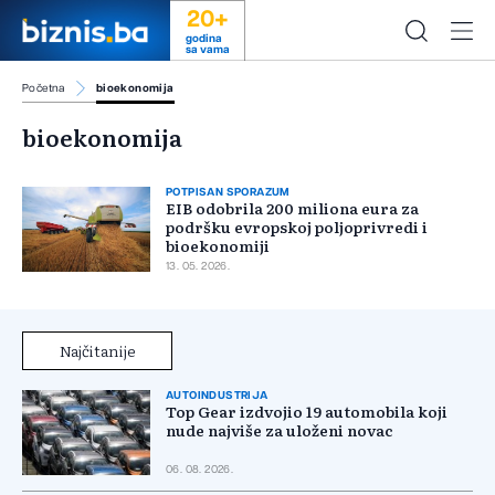
20+
godina
sa vama
Početna
bioekonomija
bioekonomija
POTPISAN SPORAZUM
EIB odobrila 200 miliona eura za
podršku evropskoj poljoprivredi i
bioekonomiji
13. 05. 2026.
Najčitanije
AUTOINDUSTRIJA
Top Gear izdvojio 19 automobila koji
nude najviše za uloženi novac
06. 08. 2026.