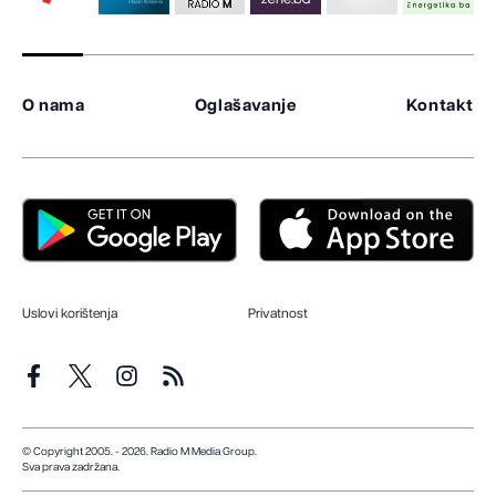
O nama
Oglašavanje
Kontakt
Uslovi korištenja
Privatnost
© Copyright 2005. - 2026. Radio M Media Group.
Sva prava zadržana.