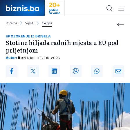
20+
godina
sa vama
Početna
Vijesti
Evropa
UPOZORENJE IZ BRISELA
Stotine hiljada radnih mjesta u EU pod
prijetnjom
Autor:
Biznis.ba
03. 06. 2026.