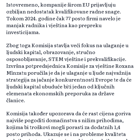
Istovremeno, kompanije širom EU prijavljuju
ozbiljan nedostatak kvalifikovane radne snage.
Tokom 2024. godine čak 77 posto firmi navelo je
manjak radnika i vještina kao prepreku
investicijama.
Zbog toga Komisija stavlja veći fokus na ulaganje u
ljudski kapital, obrazovanje, stručno
osposobljavanje, STEM vještine i prekvalifikacije.
Izvršna potpredsjednica Komisije za vještine Roxana
Mînzatu poručila je da je ulaganje u ljude najvažnija
strategija za jačanje konkurentnosti Evrope te da će
ljudski kapital ubuduće biti jedan od ključnih
elemenata ekonomskih preporuka za države
članice.
Komisija također upozorava da će rast cijena goriva
najviše pogoditi domaćinstva s nižim prihodima,
kojima bi troškovi mogli porasti za dodatnih 1,4
posto prihoda. Ukazuje se i na probleme kvaliteta