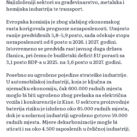
Najizloženiji sektori su građevinarstvo, metalska i
hemijska industrija te transport.
Evropska komisija je zbog slabijeg ekonomskog
rasta korigovala prognoze nezaposlenosti. Umjesto
ranije predviđenih 5,8–5,9 posto, sada očekuje stopu
nezaposlenosti od 6 posto u 2026. i 2027. godini.
Istovremeno se predviđa rast javnog duga država
članica, pri čemu će budžetski deficit EU porasti sa
3,1 posto BDP-a u 2025. na 3,6 posto u 2027. godini.
Posebno su ugrožene pojedine strateške industrije.
U automobilskoj industriji, koja je ključna za
njemačku ekonomiju, čak 600.000 radnih mjesta
moglo bi biti ugroženo zbog prelaska na električna
vozila i konkurencije iz Kine. U sektoru proizvodnje
baterija riziku je izloženo oko 85.000 radnih mjesta,
dok je u solarnoj industriji ugroženo gotovo 59.000
radnih mjesta. Mjere dekarbonizacije mogle bi
uticati i na oko 4.500 zaposlenih u čeličnoj industriji.