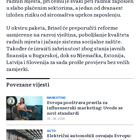
radnih mjesta, pri čemu je svaki peti radnik zaposlen
u slabo plaćenim sektorima, a jedan od dvanaest
izložen riziku od siromaštva uprkos zaposlenju.
U okviru paketa, Brisel će preporučiti reforme
usmjerene na razvoj vještina, poboljšanje kvaliteta
radnih mjesta i jačanje sistema socijalne zaštite.
Također će izraziti zabrinutost zbog stanja javnih
finansija u Bugarskoj, dok su Njemačka, Estonija,
Latvija i Slovenija za sada prošle provjeru bez većih
zamjerki.
Povezane vijesti
MARKETING
Evropa pooštrava pravila za
influenserski marketing: Uvode se
novi standardi
05. 08. 2026.
AUTO
Električni automobili osvajaju Evropu: