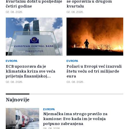
kvartalnu dobit u posljednje
se oporavila u drugom
četiri godine
kvartalu
02. 08. 2026.
02. 08. 2026.
EVROPA
EVROPA
ECB upozorava da je
Požari u Evropi već izazvali
klimatska kriza sve veća
štetu veću od tri milijarde
prijetnja finansijskoj
eura
stabilnosti
02. 08. 2026.
03. 08. 2026.
Najnovije
EVROPA
Njemačka ima strogo pravilo za
kamione: Evo kada im je vožnja
potpuno zabranjena
06. 08. 2026.