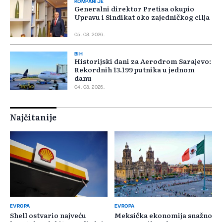
KOMPANIJE
Generalni direktor Pretisa okupio
Upravu i Sindikat oko zajedničkog cilja
05. 08. 2026.
BIH
Historijski dani za Aerodrom Sarajevo:
Rekordnih 13.199 putnika u jednom
danu
04. 08. 2026.
Najčitanije
EVROPA
EVROPA
Shell ostvario najveću
Meksička ekonomija snažno