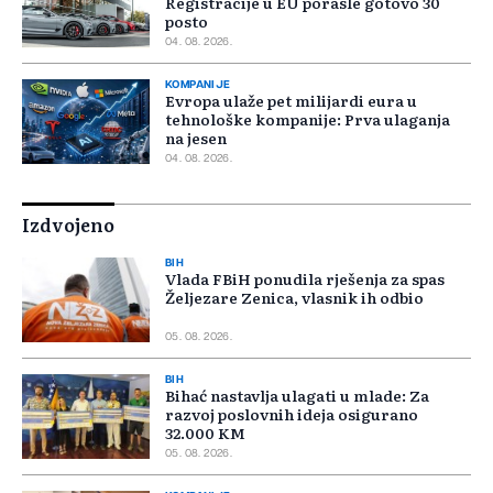
Registracije u EU porasle gotovo 30
posto
04. 08. 2026.
KOMPANIJE
Evropa ulaže pet milijardi eura u
tehnološke kompanije: Prva ulaganja
na jesen
04. 08. 2026.
Izdvojeno
BIH
Vlada FBiH ponudila rješenja za spas
Željezare Zenica, vlasnik ih odbio
05. 08. 2026.
BIH
Bihać nastavlja ulagati u mlade: Za
razvoj poslovnih ideja osigurano
32.000 KM
05. 08. 2026.