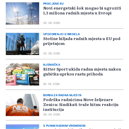
PROCJENE EU
Novi energetski šok mogao bi ugroziti
1,3 miliona radnih mjesta u Evropi
05. 06. 2026.
UPOZORENJE IZ BRISELA
Stotine hiljada radnih mjesta u EU pod
prijetnjom
03. 06. 2026.
NJEMAČKA
Ritter Sport ukida radna mjesta nakon
gubitka uprkos rastu prihoda
26. 04. 2026.
BORBA ZA RADNA MJESTA
Podrška radnicima Nove željezare
Zenica: Sindikati traže hitnu reakciju
institucija
08. 04. 2026.
S PUNIM RADNIM VREMENOM