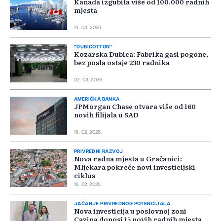
Kanada izgubila više od 100.000 radnih
mjesta
14. 03. 2026.
"DUBICOTTON"
Kozarska Dubica: Fabrika gasi pogone,
bez posla ostaje 230 radnika
02. 03. 2026.
AMERIČKA BANKA
JPMorgan Chase otvara više od 160
novih filijala u SAD
19. 02. 2026.
PRIVREDNI RAZVOJ
Nova radna mjesta u Gračanici:
Mljekara pokreće novi investicijski
ciklus
16. 02. 2026.
JAČANJE PRIVREDNOG POTENCIJALA
Nova investicija u poslovnoj zoni
Cazina donosi 15 novih radnih mjesta