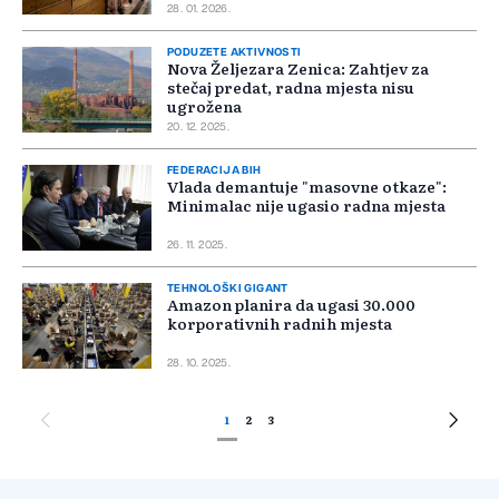
28. 01. 2026.
PODUZETE AKTIVNOSTI
Nova Željezara Zenica: Zahtjev za
stečaj predat, radna mjesta nisu
ugrožena
20. 12. 2025.
FEDERACIJA BIH
Vlada demantuje "masovne otkaze":
Minimalac nije ugasio radna mjesta
26. 11. 2025.
TEHNOLOŠKI GIGANT
Amazon planira da ugasi 30.000
korporativnih radnih mjesta
28. 10. 2025.
1
2
3