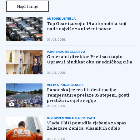
Najčitanije
AUTOINDUSTRIJA
Top Gear izdvojio 19 automobila koji
nude najviše za uloženi novac
06. 08. 2026.
POKRENUO INICIJATIVU
Generalni direktor Pretisa okupio
Upravu i Sindikat oko zajedničkog cilja
05. 08. 2026.
VELIKA POSJEĆENOST
Panonska jezera hit destinacija:
Temperature prelaze 35 stepeni, gosti
pristižu iz cijele regije
04. 08. 2026.
BEZ SPREMNOSTI DA PRIHVATI
Vlada FBiH ponudila rješenja za spas
Željezare Zenica, vlasnik ih odbio
05. 08. 2026.