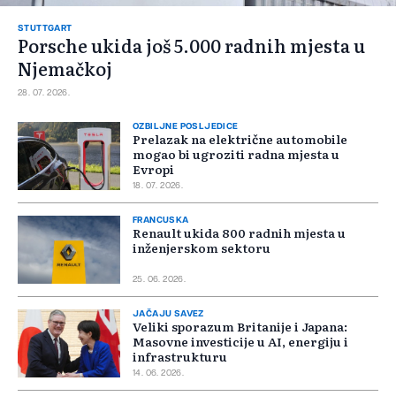
STUTTGART
Porsche ukida još 5.000 radnih mjesta u
Njemačkoj
28. 07. 2026.
OZBILJNE POSLJEDICE
Prelazak na električne automobile
mogao bi ugroziti radna mjesta u
Evropi
18. 07. 2026.
FRANCUSKA
Renault ukida 800 radnih mjesta u
inženjerskom sektoru
25. 06. 2026.
JAČAJU SAVEZ
Veliki sporazum Britanije i Japana:
Masovne investicije u AI, energiju i
infrastrukturu
14. 06. 2026.