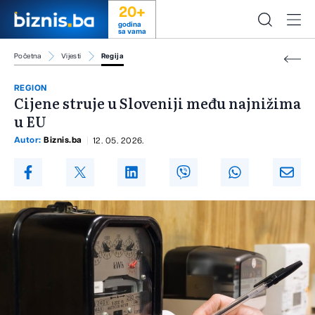
20+
godina
sa vama
Početna
Vijesti
Regija
REGION
Cijene struje u Sloveniji među najnižima
u EU
Autor:
Biznis.ba
12. 05. 2026.