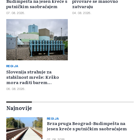
Budimpešta na jesen kreće s
pivovare se masovno
putničkim saobraćajem
zatvaraju
07. 08. 2026.
04. 08. 2026.
REGIJA
Slovenija strahuje za
stabilnost mreže: Krško
mora raditi barem
minimalnim kapacitetom
06. 08. 2026.
Najnovije
REGIJA
Brza pruga Beograd–Budimpešta na
jesen kreće s putničkim saobraćajem
07. 08. 2026.