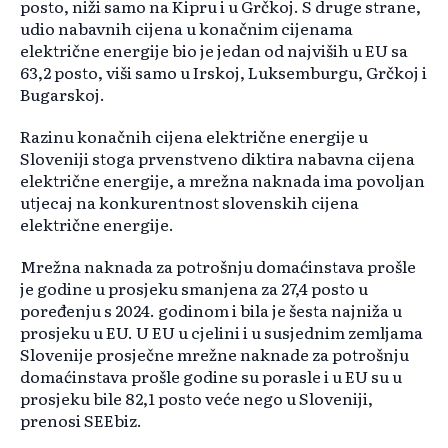
posto, niži samo na Kipru i u Grčkoj. S druge strane,
udio nabavnih cijena u konačnim cijenama
električne energije bio je jedan od najviših u EU sa
63,2 posto, viši samo u Irskoj, Luksemburgu, Grčkoj i
Bugarskoj.
Razinu konačnih cijena električne energije u
Sloveniji stoga prvenstveno diktira nabavna cijena
električne energije, a mrežna naknada ima povoljan
utjecaj na konkurentnost slovenskih cijena
električne energije.
Mrežna naknada za potrošnju domaćinstava prošle
je godine u prosjeku smanjena za 27,4 posto u
poređenju s 2024. godinom i bila je šesta najniža u
prosjeku u EU. U EU u cjelini i u susjednim zemljama
Slovenije prosječne mrežne naknade za potrošnju
domaćinstava prošle godine su porasle i u EU su u
prosjeku bile 82,1 posto veće nego u Sloveniji,
prenosi SEEbiz.