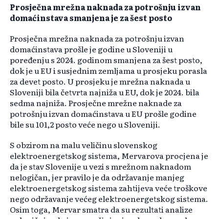
Prosječna mrežna naknada za potrošnju izvan
domaćinstava smanjena je za šest posto
Prosječna mrežna naknada za potrošnju izvan
domaćinstava prošle je godine u Sloveniji u
poređenju s 2024. godinom smanjena za šest posto,
dok je u EU i susjednim zemljama u prosjeku porasla
za devet posto. U prosjeku je mrežna naknada u
Sloveniji bila četvrta najniža u EU, dok je 2024. bila
sedma najniža. Prosječne mrežne naknade za
potrošnju izvan domaćinstava u EU prošle godine
bile su 101,2 posto veće nego u Sloveniji.
S obzirom na malu veličinu slovenskog
elektroenergetskog sistema, Mervarova procjena je
da je stav Slovenije u vezi s mrežnom naknadom
nelogičan, jer pravilo je da održavanje manjeg
elektroenergetskog sistema zahtijeva veće troškove
nego održavanje većeg elektroenergetskog sistema.
Osim toga, Mervar smatra da su rezultati analize