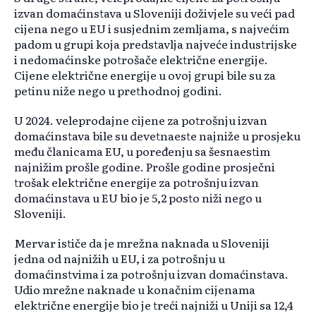
izvan domaćinstava u Sloveniji doživjele su veći pad
cijena nego u EU i susjednim zemljama, s najvećim
padom u grupi koja predstavlja najveće industrijske
i nedomaćinske potrošače električne energije.
Cijene električne energije u ovoj grupi bile su za
petinu niže nego u prethodnoj godini.
U 2024. veleprodajne cijene za potrošnju izvan
domaćinstava bile su devetnaeste najniže u prosjeku
među članicama EU, u poređenju sa šesnaestim
najnižim prošle godine. Prošle godine prosječni
trošak električne energije za potrošnju izvan
domaćinstava u EU bio je 5,2 posto niži nego u
Sloveniji.
Mervar ističe da je mrežna naknada u Sloveniji
jedna od najnižih u EU, i za potrošnju u
domaćinstvima i za potrošnju izvan domaćinstava.
Udio mrežne naknade u konačnim cijenama
električne energije bio je treći najniži u Uniji sa 12,4