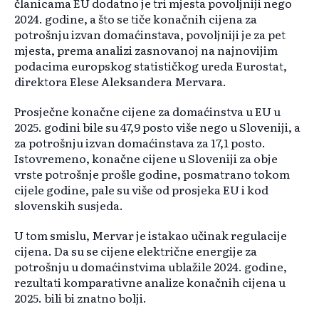
članicama EU dodatno je tri mjesta povoljniji nego
2024. godine, a što se tiče konačnih cijena za
potrošnju izvan domaćinstava, povoljniji je za pet
mjesta, prema analizi zasnovanoj na najnovijim
podacima europskog statističkog ureda Eurostat,
direktora Elese Aleksandera Mervara.
Prosječne konačne cijene za domaćinstva u EU u
2025. godini bile su 47,9 posto više nego u Sloveniji, a
za potrošnju izvan domaćinstava za 17,1 posto.
Istovremeno, konačne cijene u Sloveniji za obje
vrste potrošnje prošle godine, posmatrano tokom
cijele godine, pale su više od prosjeka EU i kod
slovenskih susjeda.
U tom smislu, Mervar je istakao učinak regulacije
cijena. Da su se cijene električne energije za
potrošnju u domaćinstvima ublažile 2024. godine,
rezultati komparativne analize konačnih cijena u
2025. bili bi znatno bolji.