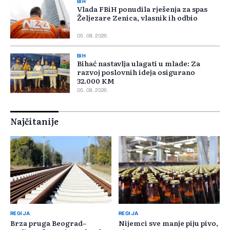
BIH
Vlada FBiH ponudila rješenja za spas
Željezare Zenica, vlasnik ih odbio
05. 08. 2026.
BIH
Bihać nastavlja ulagati u mlade: Za
razvoj poslovnih ideja osigurano
32.000 KM
05. 08. 2026.
Najčitanije
REGIJA
REGIJA
Brza pruga Beograd–
Nijemci sve manje piju pivo,