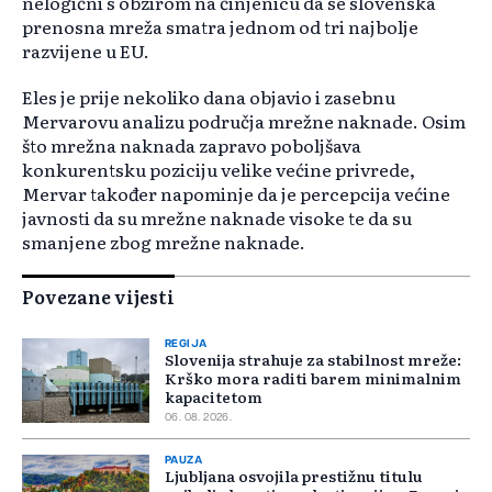
nelogični s obzirom na činjenicu da se slovenska
prenosna mreža smatra jednom od tri najbolje
razvijene u EU.
Eles je prije nekoliko dana objavio i zasebnu
Mervarovu analizu područja mrežne naknade. Osim
što mrežna naknada zapravo poboljšava
konkurentsku poziciju velike većine privrede,
Mervar također napominje da je percepcija većine
javnosti da su mrežne naknade visoke te da su
smanjene zbog mrežne naknade.
Povezane vijesti
REGIJA
Slovenija strahuje za stabilnost mreže:
Krško mora raditi barem minimalnim
kapacitetom
06. 08. 2026.
PAUZA
Ljubljana osvojila prestižnu titulu