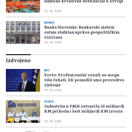
najbolje kreativne destinacije u Evropi
05. 08. 2026.
BANKE
Banka Slovenije: Bankarski sistem
ostaje stabilan uprkos geopolitičkim
rizicima
03. 08. 2026.
Izdvojeno
BIH
Forto: Profesionalni vozači ne mogu
više čekati, EK ponudili smo provodivo
rješenje
06. 08. 2026.
VIDEO
Industrija u FBiH ostvarila 18 milijardi
KM prihoda i šest milijardi KM izvoza
06. 08. 2026.