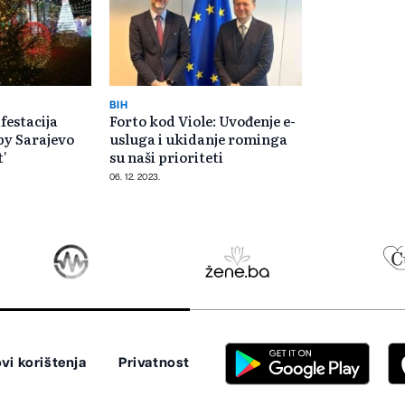
BIH
estacija
Forto kod Viole: Uvođenje e-
by Sarajevo
usluga i ukidanje rominga
t'
su naši prioriteti
06. 12. 2023.
vi korištenja
Privatnost