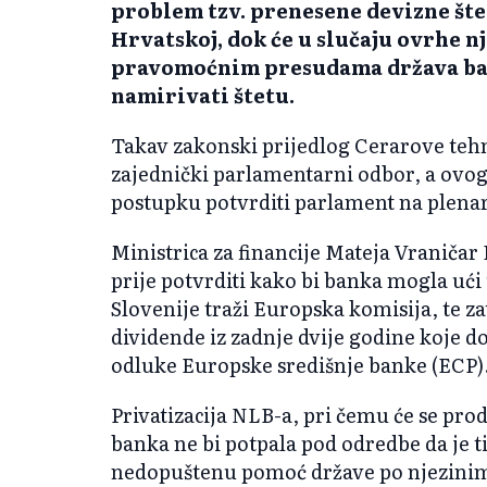
problem tzv. prenesene devizne šted
Hrvatskoj, dok će u slučaju ovrhe 
pravomoćnim presudama država banc
namirivati štetu.
Takav zakonski prijedlog Cerarove tehn
zajednički parlamentarni odbor, a ovog
postupku potvrditi parlament na plenar
Ministrica za financije Mateja Vraničar
prije potvrditi kako bi banka mogla ući
Slovenije traži Europska komisija, te za
dividende iz zadnje dvije godine koje 
odluke Europske središnje banke (ECP)
Privatizacija NLB-a, pri čemu će se prod
banka ne bi potpala pod odredbe da je t
nedopuštenu pomoć države po njezinim j