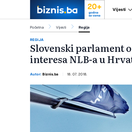
20+
Vijesti
godina
sa vama
Početna
Vijesti
Regija
REGIJA
Slovenski parlament o 
interesa NLB-a u Hrva
Autor:
Biznis.ba
18. 07. 2018.