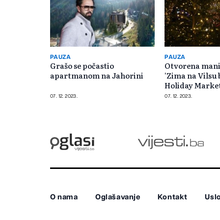
PAUZA
PAUZA
Grašo se počastio
Otvorena manif
apartmanom na Jahorini
'Zima na Vilsu 
Holiday Marke
07. 12. 2023.
07. 12. 2023.
O nama
Oglašavanje
Kontakt
Uslo