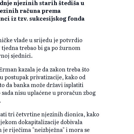
nje njezinih starih štediša u
njezinih računa prema
i iz tzv. sukcesijskog fonda
ičke vlade u srijedu je potvrdio
 tjedna trebao bi ga po žurnom
noj sjednici.
 Erman kazala je da zakon treba što
 u postupak privatizacije, kako od
to da banka može državi isplatiti
do sada nisu uplaćene u proračun zbog
.
ati tri četvrtine njezinih dionica, kako
ijekom dokapitalizacije dobivala
e riječima "neizbježna" i mora se