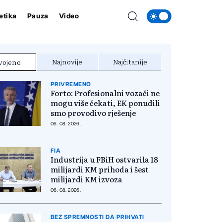
etika
Pauza
Video
Najnovije
Najčitanije
vojeno
PRIVREMENO
Forto: Profesionalni vozači ne
mogu više čekati, EK ponudili
smo provodivo rješenje
06. 08. 2026.
FIA
Industrija u FBiH ostvarila 18
milijardi KM prihoda i šest
milijardi KM izvoza
06. 08. 2026.
BEZ SPREMNOSTI DA PRIHVATI