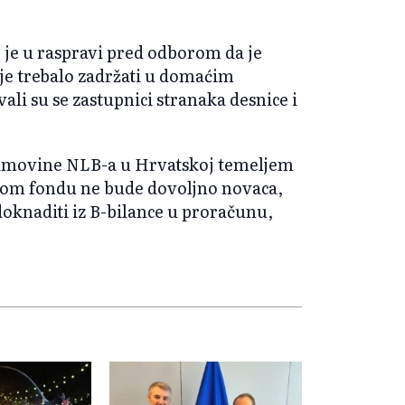
 je u raspravi pred odborom da je
 je trebalo zadržati u domaćim
ali su se zastupnici stranaka desnice i
imovine NLB-a u Hrvatskoj temeljem
skom fondu ne bude dovoljno novaca,
doknaditi iz B-bilance u proračunu,