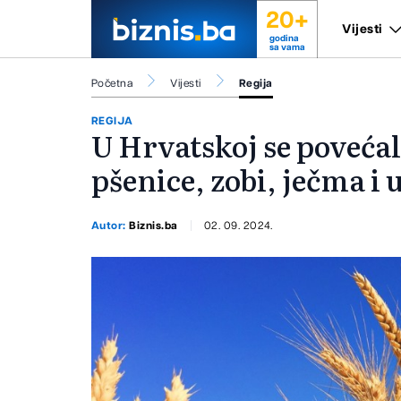
20+
Vijesti
godina
sa vama
Početna
Vijesti
Regija
REGIJA
U Hrvatskoj se poveća
pšenice, zobi, ječma i 
Autor:
Biznis.ba
02. 09. 2024.