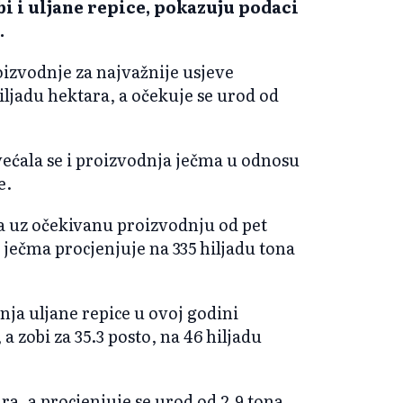
bi i uljane repice, pokazuju podaci
.
izvodnje za najvažnije usjeve
iljadu hektara, a očekuje se urod od
ećala se i proizvodnja ječma u odnosu
e.
 a uz očekivanu proizvodnju od pet
ječma procjenjuje na 335 hiljadu tona
nja uljane repice u ovoj godini
 a zobi za 35.3 posto, na 46 hiljadu
ra, a procjenjuje se urod od 2.9 tona