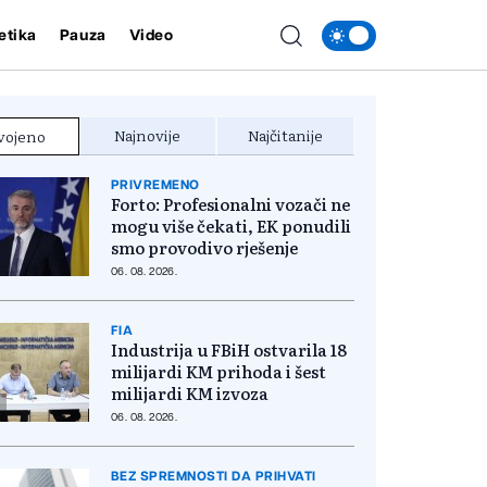
etika
Pauza
Video
Najnovije
Najčitanije
vojeno
PRIVREMENO
Forto: Profesionalni vozači ne
mogu više čekati, EK ponudili
smo provodivo rješenje
06. 08. 2026.
FIA
Industrija u FBiH ostvarila 18
milijardi KM prihoda i šest
milijardi KM izvoza
06. 08. 2026.
BEZ SPREMNOSTI DA PRIHVATI