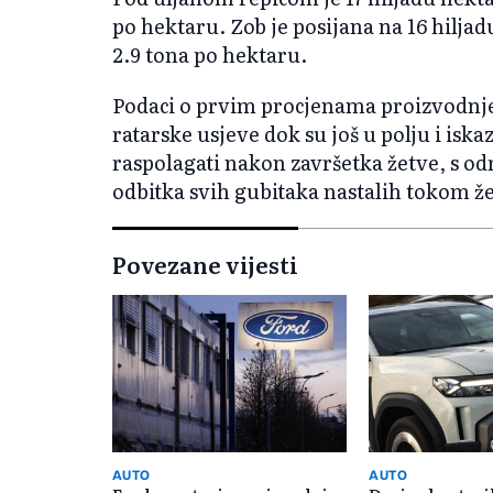
po hektaru. Zob je posijana na 16 hilja
2.9 tona po hektaru.
Podaci o prvim procjenama proizvodnje 
ratarske usjeve dok su još u polju i iska
raspolagati nakon završetka žetve, s o
odbitka svih gubitaka nastalih tokom ž
Povezane vijesti
AUTO
AUTO