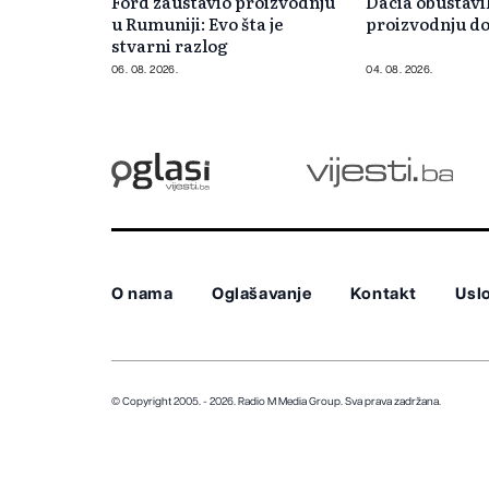
Ford zaustavio proizvodnju
Dacia obustavi
u Rumuniji: Evo šta je
proizvodnju do
stvarni razlog
06. 08. 2026.
04. 08. 2026.
O nama
Oglašavanje
Kontakt
Uslo
© Copyright 2005. - 2026. Radio M Media Group.
Sva prava zadržana.