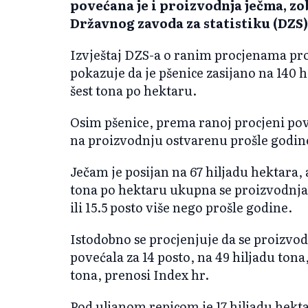
povećana je i proizvodnja ječma, zo
Državnog zavoda za statistiku (DZS)
Izvještaj DZS-a o ranim procjenama pro
pokazuje da je pšenice zasijano na 140 h
šest tona po hektaru.
Osim pšenice, prema ranoj procjeni pov
na proizvodnju ostvarenu prošle godin
Ječam je posijan na 67 hiljadu hektara,
tona po hektaru ukupna se proizvodnja 
ili 15.5 posto više nego prošle godine.
Istodobno se procjenjuje da se proizvod
povećala za 14 posto, na 49 hiljadu tona,
tona, prenosi Index hr.
Pod uljanom repicom je 17 hiljadu hekta