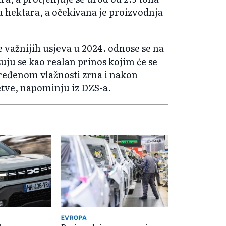
du hektara, a očekivana je proizvodnja
važnijih usjeva u 2024. odnose se na
zuju se kao realan prinos kojim će se
dređenom vlažnosti zrna i nakon
etve, napominju iz DZS-a.
EVROPA