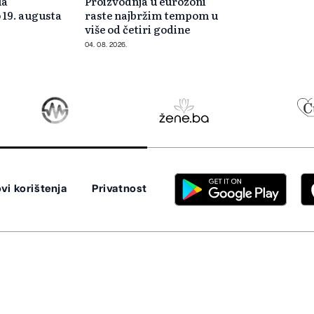
la
Proizvodnja u eurozoni
 19. augusta
raste najbržim tempom u
više od četiri godine
04. 08. 2026.
vi korištenja
Privatnost