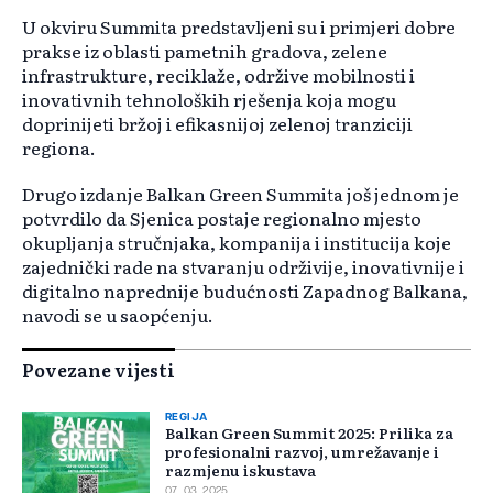
U okviru Summita predstavljeni su i primjeri dobre
prakse iz oblasti pametnih gradova, zelene
infrastrukture, reciklaže, održive mobilnosti i
inovativnih tehnoloških rješenja koja mogu
doprinijeti bržoj i efikasnijoj zelenoj tranziciji
regiona.
Drugo izdanje Balkan Green Summita još jednom je
potvrdilo da Sjenica postaje regionalno mjesto
okupljanja stručnjaka, kompanija i institucija koje
zajednički rade na stvaranju održivije, inovativnije i
digitalno naprednije budućnosti Zapadnog Balkana,
navodi se u saopćenju.
Povezane vijesti
REGIJA
Balkan Green Summit 2025: Prilika za
profesionalni razvoj, umrežavanje i
razmjenu iskustava
07. 03. 2025.