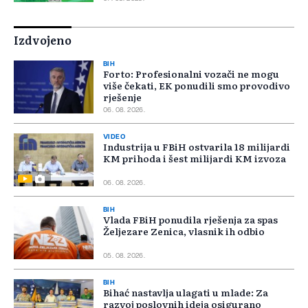
Izdvojeno
BIH
Forto: Profesionalni vozači ne mogu
više čekati, EK ponudili smo provodivo
rješenje
06. 08. 2026.
VIDEO
Industrija u FBiH ostvarila 18 milijardi
KM prihoda i šest milijardi KM izvoza
06. 08. 2026.
BIH
Vlada FBiH ponudila rješenja za spas
Željezare Zenica, vlasnik ih odbio
05. 08. 2026.
BIH
Bihać nastavlja ulagati u mlade: Za
razvoj poslovnih ideja osigurano