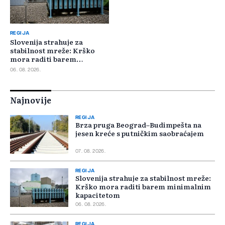
REGIJA
Slovenija strahuje za
stabilnost mreže: Krško
mora raditi barem
minimalnim kapacitetom
06. 08. 2026.
Najnovije
REGIJA
Brza pruga Beograd–Budimpešta na
jesen kreće s putničkim saobraćajem
07. 08. 2026.
REGIJA
Slovenija strahuje za stabilnost mreže:
Krško mora raditi barem minimalnim
kapacitetom
06. 08. 2026.
REGIJA