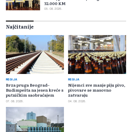
32.000 KM
05. 08. 2026.
Najčitanije
REGIJA
REGIJA
Brza pruga Beograd–
Nijemci sve manje piju pivo,
Budimpešta na jesen kreće s
pivovare se masovno
putničkim saobraćajem
zatvaraju
07. 08. 2026.
04. 08. 2026.