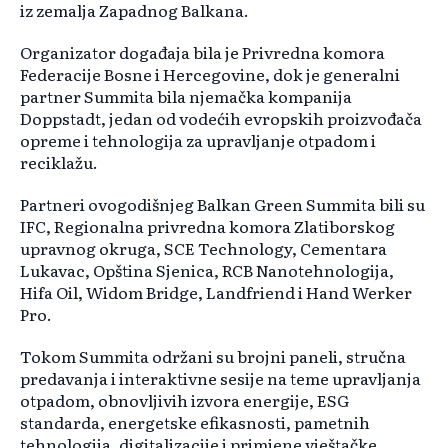
iz zemalja Zapadnog Balkana.
Organizator događaja bila je Privredna komora
Federacije Bosne i Hercegovine, dok je generalni
partner Summita bila njemačka kompanija
Doppstadt, jedan od vodećih evropskih proizvođača
opreme i tehnologija za upravljanje otpadom i
reciklažu.
Partneri ovogodišnjeg Balkan Green Summita bili su
IFC, Regionalna privredna komora Zlatiborskog
upravnog okruga, SCE Technology, Cementara
Lukavac, Opština Sjenica, RCB Nanotehnologija,
Hifa Oil, Widom Bridge, Landfriend i Hand Werker
Pro.
Tokom Summita održani su brojni paneli, stručna
predavanja i interaktivne sesije na teme upravljanja
otpadom, obnovljivih izvora energije, ESG
standarda, energetske efikasnosti, pametnih
tehnologija, digitalizacije i primjene vještačke