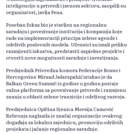
inteligencije u privredi i javnom sektoru, saopćili su
organizatori, javlja Fena.
Poseban fokus bio je stavljen na regionalnu
saradnju i povezivanje institucija i kompanija koje
rade na implementaciji principa zelene agende i
održivih poslovnih modela. Učesnici su imali priliku
razmijeniti iskustva, predstaviti uspješne projekte i
otvoriti nove mogućnosti saradnje i investiranja.
Predsjednik Privredna komora Federacije Bosne i
Hercegovine Mirsad Jašarspahić istakao je da
Balkan Green Summit iz godine u godinu postaje
važna platforma za povezivanje privrede i razmjenu
znanja u oblasti zelene tranzicije i održivog razvoja.
Predsjednica Opština Sjenica Mersija Camović
Rebronja naglasila je značaj organizacije ovakvog
događaja za lokalnu zajednicu, promociju održivih
projekata i jačanje regionalne saradnje.