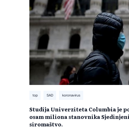
top
SAD
koronavirus
Studija Univerziteta Columbia je po
osam miliona stanovnika Sjedinjen
siromaštvo.