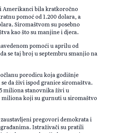
li Amerikanci bila kratkoročno
kratnu pomoć od 1.200 dolara, a
dolara. Siromaštvom su posebno
va kao što su manjine i djeca.
e navedenom pomoći u aprilu od
 da se taj broj u septembru smanjio na
očlanu porodicu koja godišnje
 se da živi ispod granice siromaštva.
5 miliona stanovnika živi u
miliona koji su gurnuti u siromaštvo
u zaustavljeni pregovori demokrata i
ađanima. Istraživači su pratili