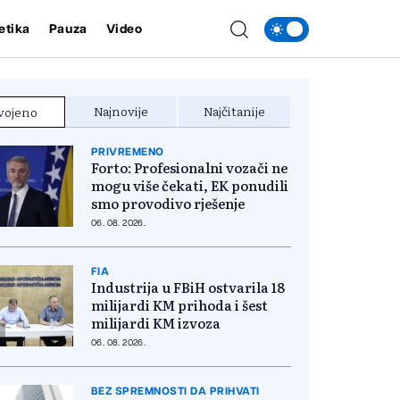
etika
Pauza
Video
Najnovije
Najčitanije
vojeno
PRIVREMENO
Forto: Profesionalni vozači ne
mogu više čekati, EK ponudili
smo provodivo rješenje
06. 08. 2026.
FIA
Industrija u FBiH ostvarila 18
milijardi KM prihoda i šest
milijardi KM izvoza
06. 08. 2026.
BEZ SPREMNOSTI DA PRIHVATI