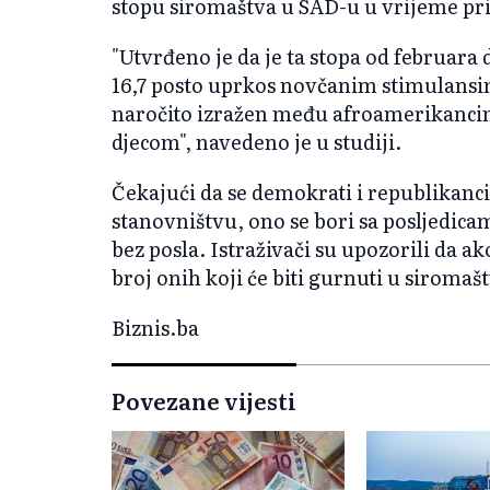
stopu siromaštva u SAD-u u vrijeme pr
"Utvrđeno je da je ta stopa od februara
16,7 posto uprkos novčanim stimulansim
naročito izražen među afroamerikanci
djecom", navedeno je u studiji.
Čekajući da se demokrati i republikan
stanovništvu, ono se bori sa posljedicam
bez posla. Istraživači su upozorili da ak
broj onih koji će biti gurnuti u siroma
Biznis.ba
Povezane vijesti