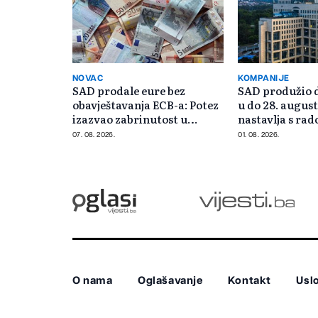
NOVAC
KOMPANIJE
SAD prodale eure bez
SAD produžio 
obavještavanja ECB-a: Potez
u do 28. august
izazvao zabrinutost u
nastavlja s radom Minis
Evropi
rudarstva i e
07. 08. 2026.
01. 08. 2026.
O nama
Oglašavanje
Kontakt
Uslo