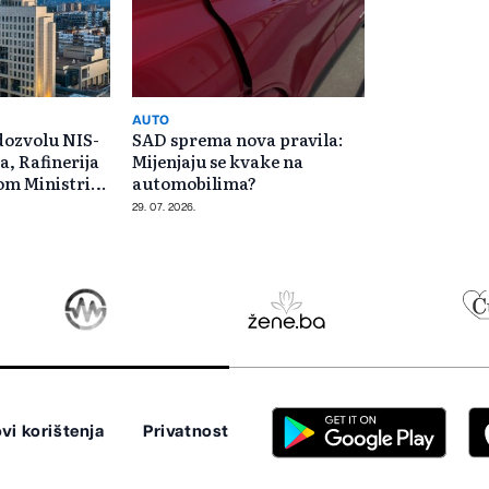
AUTO
dozvolu NIS-
SAD sprema nova pravila:
a, Rafinerija
Mijenjaju se kvake na
trica
automobilima?
29. 07. 2026.
vi korištenja
Privatnost