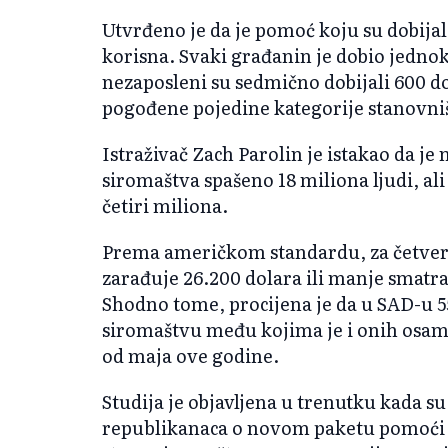
Utvrđeno je da je pomoć koju su dobija
korisna. Svaki građanin je dobio jedno
nezaposleni su sedmično dobijali 600 
pogođene pojedine kategorije stanovništ
Istraživač Zach Parolin je istakao da j
siromaštva spašeno 18 miliona ljudi, ali
četiri miliona.
Prema američkom standardu, za četver
zarađuje 26.200 dolara ili manje smatra
Shodno tome, procijena je da u SAD-u 5
siromaštvu među kojima je i onih osam 
od maja ove godine.
Studija je objavljena u trenutku kada s
republikanaca o novom paketu pomoći gr