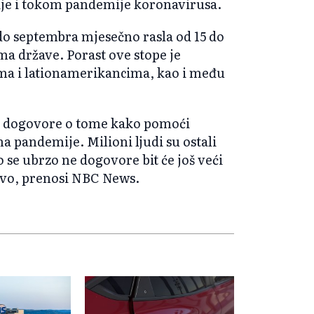
ije i tokom pandemije koronavirusa.
 do septembra mjesečno rasla od 15 do
a države. Porast ove stope je
ma i lationamerikancima, kao i među
ci dogovore o tome kako pomoći
a pandemije. Milioni ljudi su ostali
o se ubrzo ne dogovore bit će još veći
štvo, prenosi NBC News.