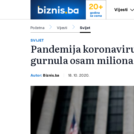
20+
Vijesti
godina
sa vama
Početna
Vijesti
Svijet
SVIJET
Pandemija koronaviru
gurnula osam milion
Autor:
Biznis.ba
18. 10. 2020.