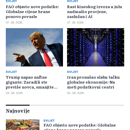
SVIJET
SVIJET
FAO objavio nove podatke:
Rast kineskog izvoza u julu
Globalne cijene hrane
nadmašio procjene,
ponovo porasle
zaslužan i AI
07. 08. 2026.
07. 08. 2026.
SVIJET
SVIJET
Trump napao naftne
Iran pronašao slabu tačku
gigante: Zaradili ste
globalne ekonomije: Na
previše novca, smanjite
meti podatkovni centri
cijene
04. 08. 2026.
04. 08. 2026.
Najnovije
SVIJET
FAO objavio nove podatke: Globalne
cijene hrane ponovo porasle