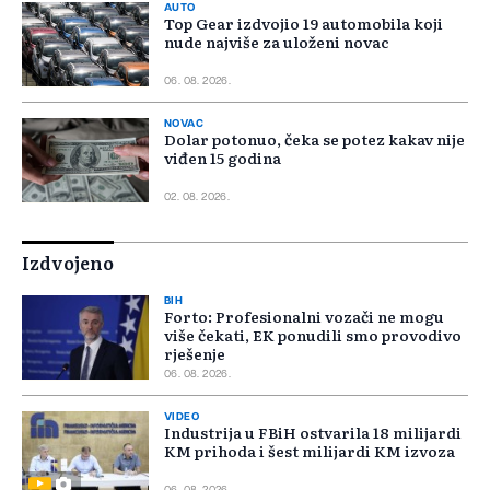
AUTO
Top Gear izdvojio 19 automobila koji
nude najviše za uloženi novac
06. 08. 2026.
NOVAC
Dolar potonuo, čeka se potez kakav nije
viđen 15 godina
02. 08. 2026.
Izdvojeno
BIH
Forto: Profesionalni vozači ne mogu
više čekati, EK ponudili smo provodivo
rješenje
06. 08. 2026.
VIDEO
Industrija u FBiH ostvarila 18 milijardi
KM prihoda i šest milijardi KM izvoza