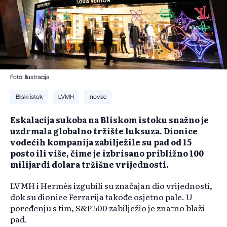
Foto: Ilustracija
Bliski istok
LVMH
novac
Eskalacija sukoba na Bliskom istoku snažno je
uzdrmala globalno tržište luksuza. Dionice
vodećih kompanija zabilježile su pad od 15
posto ili više, čime je izbrisano približno 100
milijardi dolara tržišne vrijednosti.
LVMH i Hermès izgubili su značajan dio vrijednosti,
dok su dionice Ferrarija takođe osjetno pale. U
poređenju s tim, S&P 500 zabilježio je znatno blaži
pad.