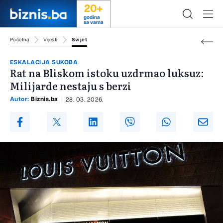
20+
godina
sa vama
Početna
Vijesti
Svijet
ESKALACIJA SUKOBA
Rat na Bliskom istoku uzdrmao luksuz:
Milijarde nestaju s berzi
Autor:
Biznis.ba
28. 03. 2026.