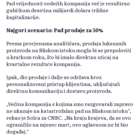
Pad vrijednosti vodećih kompanija već je rezultirao
gubitkom desetina milijardi dolara tržišne
kapitalizacije.
Najgori scenario: Pad prodaje za 50%
Prema procjenama analitičara, prodaja luksuznih
proizvoda na Bliskom istoku mogla bi se prepoloviti
u kratkom roku, što bi imalo direktan uticaj na
kvartalne rezultate kompanija.
Ipak, dio prodaje i dalje se održava kroz
personalizovani pristup klijentima, uključujući
direktnu komunikaciju i dostavu proizvoda.
„Većina kompanija s kojima smo razgovarali zapravo
ne ukazuje na katastrofalan pad na Bliskom istoku“,
rekao je Solca za CNBC. „Na kraju krajeva, da se ovo
ograničilo na mjesec mart, ovo uglavnom ne bi bio
događaj.“