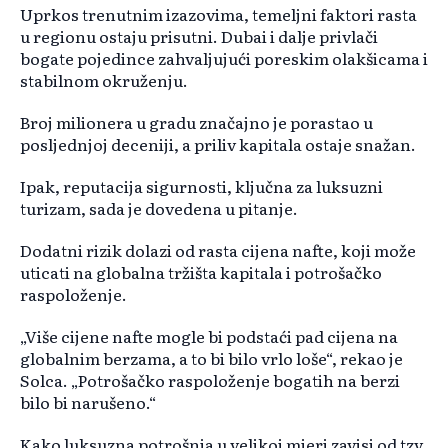
Uprkos trenutnim izazovima, temeljni faktori rasta
u regionu ostaju prisutni. Dubai i dalje privlači
bogate pojedince zahvaljujući poreskim olakšicama i
stabilnom okruženju.
Broj milionera u gradu značajno je porastao u
posljednjoj deceniji, a priliv kapitala ostaje snažan.
Ipak, reputacija sigurnosti, ključna za luksuzni
turizam, sada je dovedena u pitanje.
Dodatni rizik dolazi od rasta cijena nafte, koji može
uticati na globalna tržišta kapitala i potrošačko
raspoloženje.
„Više cijene nafte mogle bi podstaći pad cijena na
globalnim berzama, a to bi bilo vrlo loše“, rekao je
Solca. „Potrošačko raspoloženje bogatih na berzi
bilo bi narušeno.“
Kako luksuzna potrošnja u velikoj mjeri zavisi od tzv.