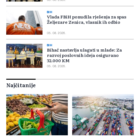
06. 08. 2026.
BIH
Vlada FBiH ponudila rješenja za spas
Željezare Zenica, vlasnik ih odbio
05. 08. 2026.
BIH
Bihać nastavlja ulagati u mlade: Za
razvoj poslovnih ideja osigurano
32.000 KM
05. 08. 2026.
Najčitanije