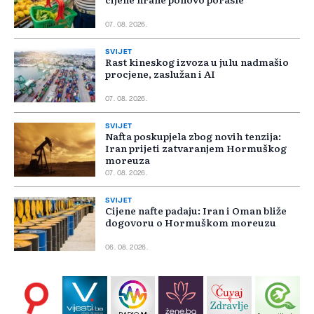
07. 08. 2026.
SVIJET
Rast kineskog izvoza u julu nadmašio
procjene, zaslužan i AI
07. 08. 2026.
SVIJET
Nafta poskupjela zbog novih tenzija:
Iran prijeti zatvaranjem Hormuškog
moreuza
07. 08. 2026.
SVIJET
Cijene nafte padaju: Iran i Oman bliže
dogovoru o Hormuškom moreuzu
06. 08. 2026.