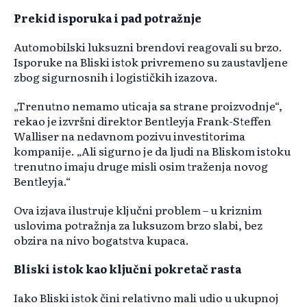
Prekid isporuka i pad potražnje
Automobilski luksuzni brendovi reagovali su brzo.
Isporuke na Bliski istok privremeno su zaustavljene
zbog sigurnosnih i logističkih izazova.
„Trenutno nemamo uticaja sa strane proizvodnje“,
rekao je izvršni direktor Bentleyja Frank-Steffen
Walliser na nedavnom pozivu investitorima
kompanije. „Ali sigurno je da ljudi na Bliskom istoku
trenutno imaju druge misli osim traženja novog
Bentleyja.“
Ova izjava ilustruje ključni problem – u kriznim
uslovima potražnja za luksuzom brzo slabi, bez
obzira na nivo bogatstva kupaca.
Bliski istok kao ključni pokretač rasta
Iako Bliski istok čini relativno mali udio u ukupnoj