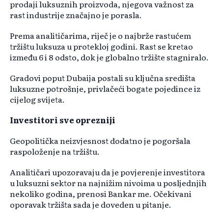
prodaji luksuznih proizvoda, njegova važnost za
rast industrije značajno je porasla.
Prema analitičarima, riječ je o najbrže rastućem
tržištu luksuza u protekloj godini. Rast se kretao
između 6 i 8 odsto, dok je globalno tržište stagniralo.
Gradovi poput Dubaija postali su ključna središta
luksuzne potrošnje, privlačeći bogate pojedince iz
cijelog svijeta.
Investitori sve oprezniji
Geopolitička neizvjesnost dodatno je pogoršala
raspoloženje na tržištu.
Analitičari upozoravaju da je povjerenje investitora
u luksuzni sektor na najnižim nivoima u posljednjih
nekoliko godina, prenosi Bankar me. Očekivani
oporavak tržišta sada je doveden u pitanje.