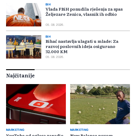
BIH
Vlada FBiH ponudila rješenja za spas
Željezare Zenica, vlasnik ih odbio
05. 08. 2026.
BIH
Bihać nastavlja ulagati u mlade: Za
razvoj poslovnih ideja osigurano
32.000 KM
05. 08. 2026.
Najčitanije
MARKETING
MARKETING
YouTube od oglasa zaradio
New Balance novom