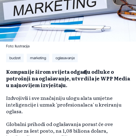
Foto: Ilustracija
budzet
marketing
oglasavanje
Kompanije širom svijeta odgađaju odluke o
potrošnji na oglašavanje, utvrdila je WPP Media
u najnovijem izvještaju.
Izdvojivši i sve značajniju ulogu alata umjetne
inteligencije i uzmak ′profesionalaca′ u kreiranju
oglasa.
Globalni prihodi od oglašavanja porast će ove
godine za šest posto, na 1,08 biliona dolara,