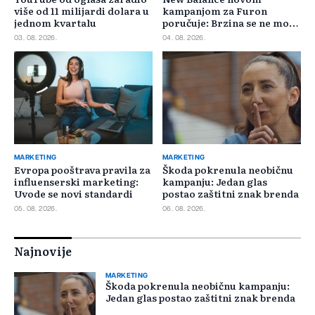
više od 11 milijardi dolara u
kampanjom za Furon
jednom kvartalu
poručuje: Brzina se ne može
požuriti
03. 08. 2026.
04. 08. 2026.
MARKETING
MARKETING
Evropa pooštrava pravila za
Škoda pokrenula neobičnu
influenserski marketing:
kampanju: Jedan glas
Uvode se novi standardi
postao zaštitni znak brenda
05. 08. 2026.
06. 08. 2026.
Najnovije
MARKETING
Škoda pokrenula neobičnu kampanju:
Jedan glas postao zaštitni znak brenda