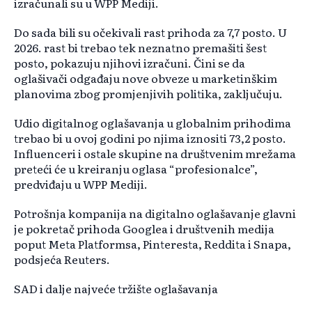
izračunali su u WPP Mediji.
Do sada bili su očekivali rast prihoda za 7,7 posto. U
2026. rast bi trebao tek neznatno premašiti šest
posto, pokazuju njihovi izračuni. Čini se da
oglašivači odgađaju nove obveze u marketinškim
planovima zbog promjenjivih politika, zaključuju.
Udio digitalnog oglašavanja u globalnim prihodima
trebao bi u ovoj godini po njima iznositi 73,2 posto.
Influenceri i ostale skupine na društvenim mrežama
preteći će u kreiranju oglasa “profesionalce”,
predviđaju u WPP Mediji.
Potrošnja kompanija na digitalno oglašavanje glavni
je pokretač prihoda Googlea i društvenih medija
poput Meta Platformsa, Pinteresta, Reddita i Snapa,
podsjeća Reuters.
SAD i dalje najveće tržište oglašavanja