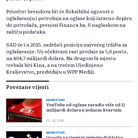
Prioritet brendova bit će fleksibilni ugovori o
oglašavanju i potrošnja na oglase koji izravno dopiru
do potrošača, prenosi Financa ba. S naglaskom na
zaštitu podataka.
SAD će i u 2025. zadržati poziciju najvećeg tržišta za
oglašavanje. Uz očekivani rast prodaje za 5,6 posto,
na 404,7 milijardi dolara. Na drugom bi mjestu
trebala biti Kina, a na trećem Ujedinjeno
Kraljevstvo, predviđaju u WPP Mediji.
Povezane vijesti
MARKETING
YouTube od oglasa zaradio više od 11
milijardi dolara u jednom kvartalu
03. 08. 2026.
MARKETING
Google uz Gemini mijenja digitalno