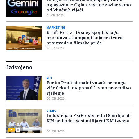
oglašavanje: Oglasi više ne zavise samo
od ključnih riječi
01. 08. 2026.
MARKETING
Kraft Heinz i Disney spojili snagu
brendova u kampanji koja pretvara
proizvode u filmske priče
27. 07. 2026.
Izdvojeno
BIH
Forto: Profesionalni vozači ne mogu
više čekati, EK ponudili smo provodivo
rješenje
06. 08. 2026.
VIDEO
Industrija u FBiH ostvarila 18 milijardi
KM prihoda i šest milijardi KM izvoza
06. 08. 2026.