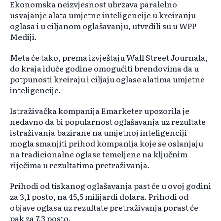
Ekonomska neizvjesnost ubrzava paralelno
usvajanje alata umjetne inteligencije u kreiranju
oglasa i u ciljanom oglašavanju, utvrdili su u WPP
Mediji.
Meta će tako, prema izvještaju Wall Street Journala,
do kraja iduće godine omogućiti brendovima da u
potpunosti kreiraju i ciljaju oglase alatima umjetne
inteligencije.
Istraživačka kompanija Emarketer upozorila je
nedavno da bi popularnost oglašavanja uz rezultate
istraživanja bazirane na umjetnoj inteligenciji
mogla smanjiti prihod kompanija koje se oslanjaju
na tradicionalne oglase temeljene na ključnim
riječima u rezultatima pretraživanja.
Prihodi od tiskanog oglašavanja past će u ovoj godini
za 3,1 posto, na 45,5 milijardi dolara. Prihodi od
objave oglasa uz rezultate pretraživanja porast će
pak za 7,3 posto.