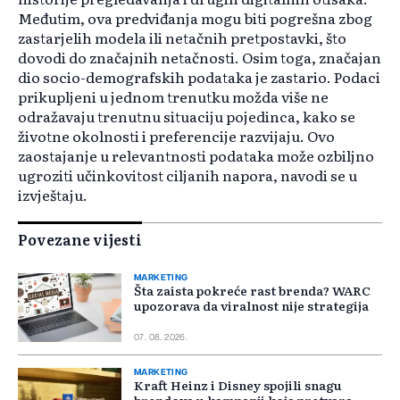
Međutim, ova predviđanja mogu biti pogrešna zbog
zastarjelih modela ili netačnih pretpostavki, što
dovodi do značajnih netačnosti. Osim toga, značajan
dio socio-demografskih podataka je zastario. Podaci
prikupljeni u jednom trenutku možda više ne
odražavaju trenutnu situaciju pojedinca, kako se
životne okolnosti i preferencije razvijaju. Ovo
zaostajanje u relevantnosti podataka može ozbiljno
ugroziti učinkovitost ciljanih napora, navodi se u
izvještaju.
Povezane vijesti
MARKETING
Šta zaista pokreće rast brenda? WARC
upozorava da viralnost nije strategija
07. 08. 2026.
MARKETING
Kraft Heinz i Disney spojili snagu