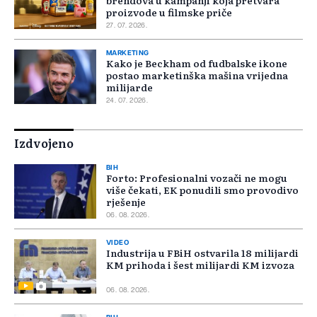
brendova u kampanji koja pretvara
proizvode u filmske priče
27. 07. 2026.
MARKETING
Kako je Beckham od fudbalske ikone
postao marketinška mašina vrijedna
milijarde
24. 07. 2026.
Izdvojeno
BIH
Forto: Profesionalni vozači ne mogu
više čekati, EK ponudili smo provodivo
rješenje
06. 08. 2026.
VIDEO
Industrija u FBiH ostvarila 18 milijardi
KM prihoda i šest milijardi KM izvoza
06. 08. 2026.