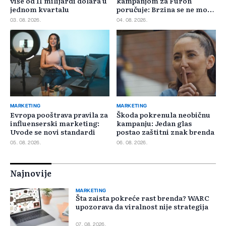
više od 11 milijardi dolara u
kampanjom za Furon
jednom kvartalu
poručuje: Brzina se ne može
požuriti
03. 08. 2026.
04. 08. 2026.
MARKETING
MARKETING
Evropa pooštrava pravila za
Škoda pokrenula neobičnu
influenserski marketing:
kampanju: Jedan glas
Uvode se novi standardi
postao zaštitni znak brenda
05. 08. 2026.
06. 08. 2026.
Najnovije
MARKETING
Šta zaista pokreće rast brenda? WARC
upozorava da viralnost nije strategija
07. 08. 2026.