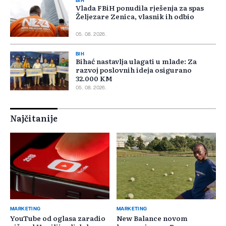
BIH
Vlada FBiH ponudila rješenja za spas
Željezare Zenica, vlasnik ih odbio
05. 08. 2026.
BIH
Bihać nastavlja ulagati u mlade: Za
razvoj poslovnih ideja osigurano
32.000 KM
05. 08. 2026.
Najčitanije
MARKETING
MARKETING
YouTube od oglasa zaradio
New Balance novom