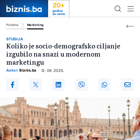
20+
godina
sa vama
Početna
Marketing
STUDIJA
Koliko je socio-demografsko ciljanje
izgubilo na snazi u modernom
marketingu
Autor:
Biznis.ba
12. 06. 2025.