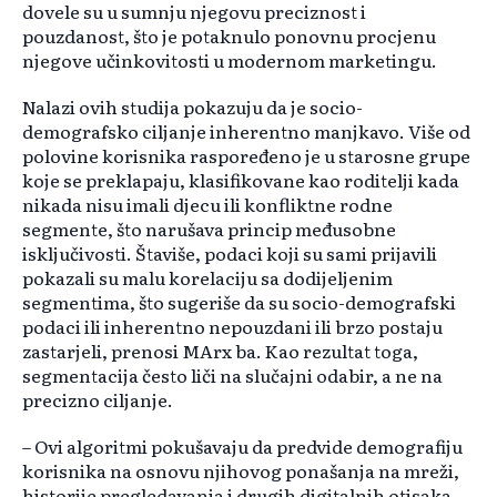
dovele su u sumnju njegovu preciznost i
pouzdanost, što je potaknulo ponovnu procjenu
njegove učinkovitosti u modernom marketingu.
Nalazi ovih studija pokazuju da je socio-
demografsko ciljanje inherentno manjkavo. Više od
polovine korisnika raspoređeno je u starosne grupe
koje se preklapaju, klasifikovane kao roditelji kada
nikada nisu imali djecu ili konfliktne rodne
segmente, što narušava princip međusobne
isključivosti. Štaviše, podaci koji su sami prijavili
pokazali su malu korelaciju sa dodijeljenim
segmentima, što sugeriše da su socio-demografski
podaci ili inherentno nepouzdani ili brzo postaju
zastarjeli, prenosi MArx ba. Kao rezultat toga,
segmentacija često liči na slučajni odabir, a ne na
precizno ciljanje.
– Ovi algoritmi pokušavaju da predvide demografiju
korisnika na osnovu njihovog ponašanja na mreži,
historije pregledavanja i drugih digitalnih otisaka.