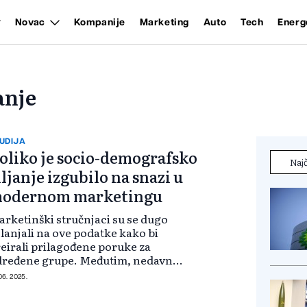
Novac
Kompanije
Marketing
Auto
Tech
Energ
anje
UDIJA
oliko je socio-demografsko
Najč
iljanje izgubilo na snazi u
odernom marketingu
rketinški stručnjaci su se dugo
lanjali na ove podatke kako bi
eirali prilagođene poruke za
dređene grupe. Međutim, nedavne
udije Adlooka dovele su u sumnju
 06. 2025.
egovu preciznost i pouzdanost, što
e potaknulo ponovnu procjenu