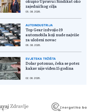
okupio Upravu i Sindikat oko
zajedničkog cilja
05. 08. 2026.
AUTOINDUSTRIJA
Top Gear izdvojio 19
automobila koji nude najviše
za uloženi novac
06. 08. 2026.
SVJETSKA TRŽIŠTA
Dolar potonuo, čeka se potez
kakav nije viđen 15 godina
02. 08. 2026.