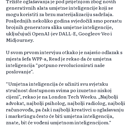
Tržište oglašavanja je pod prijetnjom zbog novih
generativnih alata umjetne inteligencije koji se
mogu koristiti za brzu materijalizaciju sadržaja.
Posljednjih nekoliko godina svjedočili smo porastu
brojnih generatora slika umjetne inteligencije,
uključujući OpenAI-jev DALL-E, Googleov Veo i
Midjourney.
U svom prvom intervjuu otkako je najavio odlazak s
mjesta šefa WPP-a, Read je rekao da će umjetna
inteligencija “potpuno revolucionirati naše
poslovanje”.
“Umjetna inteligencija će učiniti svu svjetsku
stručnost dostupnom svima po izuzetno niskoj
cijeni”, rekao je na London Tech Weeku. „Najbolji
advokat, najbolji psiholog, najbolji radiolog, najbolji
računovođa, pa čak i najbolji kreativci u oglašavanju
i marketingu često će biti umjetna inteligencija,
znate, bit će vođeni umjetnom inteligencijom.“