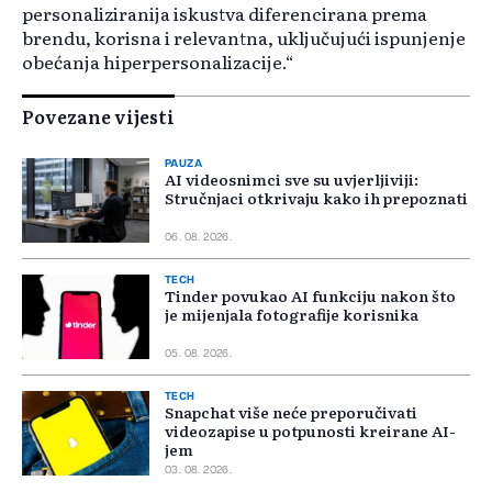
personaliziranija iskustva diferencirana prema
brendu, korisna i relevantna, uključujući ispunjenje
obećanja hiperpersonalizacije.“
Povezane vijesti
PAUZA
AI videosnimci sve su uvjerljiviji:
Stručnjaci otkrivaju kako ih prepoznati
06. 08. 2026.
TECH
Tinder povukao AI funkciju nakon što
je mijenjala fotografije korisnika
05. 08. 2026.
TECH
Snapchat više neće preporučivati
videozapise u potpunosti kreirane AI-
jem
03. 08. 2026.