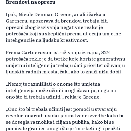
Brendovi na oprezu
Ipak, Nicole Denman Greene, analitičarka u
Gartneru, upozorava da brendovi trebaju biti
oprezni zbog izazivanja negativne reakcije
potrošača koji su skeptični prema utjecaju umjetne
inteligencije na ljudsku kreativnost.
Prema Gartnerovom istraživanju iz rujna, 82%
potrošača reklo je da tvrtke koje koriste generativnu
umjetnu inteligenciju trebaju dati prioritet očuvanju
ljudskih radnih mjesta, čak i ako to znači nižu dobit.
„Nemojte razmišljati o onome što umjetna
inteligencija može učiniti u oglašavanju, nego na
ono što bi trebala učiniti“, rekla je Greene.
„Ono što bi trebala učiniti jest pomoći u stvaranju
revolucionarnih uvida i jedinstvene izvedbe kako bi
se dosegla raznolika i ciljana publika, kako bi se
pomicale granice onoga što je ‘marketing’ i pružiti