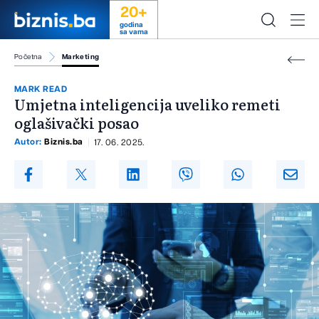
20+
godina
sa vama
Početna
Marketing
MARK READ
Umjetna inteligencija uveliko remeti
oglašivački posao
Autor:
Biznis.ba
17. 06. 2025.