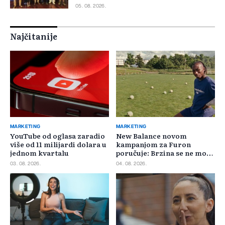
05. 08. 2026.
Najčitanije
MARKETING
MARKETING
YouTube od oglasa zaradio
New Balance novom
više od 11 milijardi dolara u
kampanjom za Furon
jednom kvartalu
poručuje: Brzina se ne može
požuriti
03. 08. 2026.
04. 08. 2026.