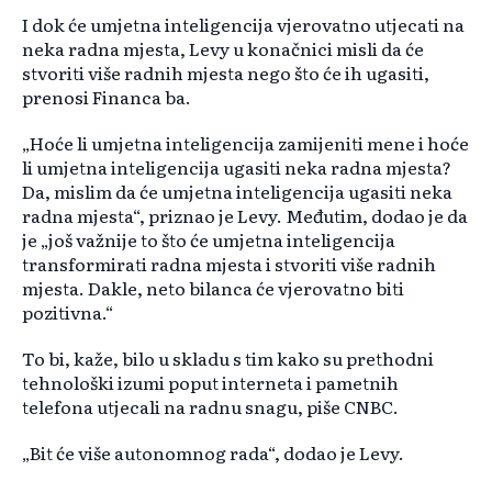
I dok će umjetna inteligencija vjerovatno utjecati na
neka radna mjesta, Levy u konačnici misli da će
stvoriti više radnih mjesta nego što će ih ugasiti,
prenosi Financa ba.
„Hoće li umjetna inteligencija zamijeniti mene i hoće
li umjetna inteligencija ugasiti neka radna mjesta?
Da, mislim da će umjetna inteligencija ugasiti neka
radna mjesta“, priznao je Levy. Međutim, dodao je da
je „još važnije to što će umjetna inteligencija
transformirati radna mjesta i stvoriti više radnih
mjesta. Dakle, neto bilanca će vjerovatno biti
pozitivna.“
To bi, kaže, bilo u skladu s tim kako su prethodni
tehnološki izumi poput interneta i pametnih
telefona utjecali na radnu snagu, piše CNBC.
„Bit će više autonomnog rada“, dodao je Levy.