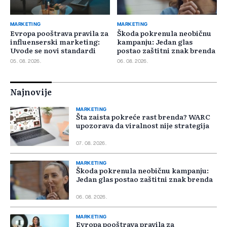
MARKETING
MARKETING
Evropa pooštrava pravila za
Škoda pokrenula neobičnu
influenserski marketing:
kampanju: Jedan glas
Uvode se novi standardi
postao zaštitni znak brenda
05. 08. 2026.
06. 08. 2026.
Najnovije
MARKETING
Šta zaista pokreće rast brenda? WARC
upozorava da viralnost nije strategija
07. 08. 2026.
MARKETING
Škoda pokrenula neobičnu kampanju:
Jedan glas postao zaštitni znak brenda
06. 08. 2026.
MARKETING
Evropa pooštrava pravila za