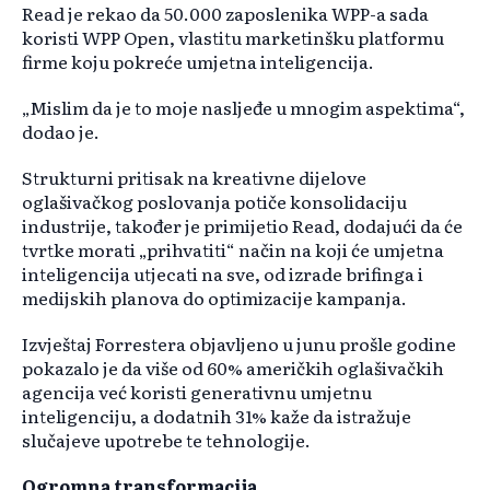
Read je rekao da 50.000 zaposlenika WPP-a sada
koristi WPP Open, vlastitu marketinšku platformu
firme koju pokreće umjetna inteligencija.
„Mislim da je to moje nasljeđe u mnogim aspektima“,
dodao je.
Strukturni pritisak na kreativne dijelove
oglašivačkog poslovanja potiče konsolidaciju
industrije, također je primijetio Read, dodajući da će
tvrtke morati „prihvatiti“ način na koji će umjetna
inteligencija utjecati na sve, od izrade brifinga i
medijskih planova do optimizacije kampanja.
Izvještaj Forrestera objavljeno u junu prošle godine
pokazalo je da više od 60% američkih oglašivačkih
agencija već koristi generativnu umjetnu
inteligenciju, a dodatnih 31% kaže da istražuje
slučajeve upotrebe te tehnologije.
Ogromna transformacija