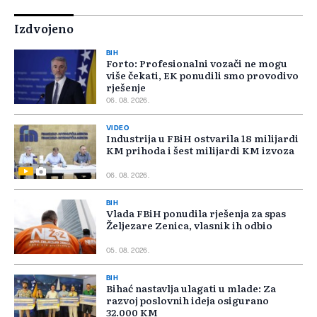
Izdvojeno
BIH
Forto: Profesionalni vozači ne mogu
više čekati, EK ponudili smo provodivo
rješenje
06. 08. 2026.
VIDEO
Industrija u FBiH ostvarila 18 milijardi
KM prihoda i šest milijardi KM izvoza
06. 08. 2026.
BIH
Vlada FBiH ponudila rješenja za spas
Željezare Zenica, vlasnik ih odbio
05. 08. 2026.
BIH
Bihać nastavlja ulagati u mlade: Za
razvoj poslovnih ideja osigurano
32.000 KM