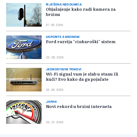
RIJEŠENA NEDOUMICA
Objašnjenje kako radi kamera za
brzinu
27. 08. 2024.
USPORITE S BRZINOM
Ford razvija "cinkaroški" sistem
03. 08. 2024.
JEDNOSTAVNI TRIKOVI
Wi-Fi signal vam je slab u stanu ili
kući? Evo kako da ga pojačate
02. 08. 2024.
JAPAN
Novi rekord u brzini interneta
03. 07. 2024.