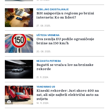
16. 01. 2026.
OZBILJNO ZAOSTAJANJE
BiH najsporija u regionu po brzini
interneta: Ko su lideri?
27. 08. 2025.
UŠTEDA VREMENA
Ova zemlja EU podiže ograničenje
brzine na 150 km/h
20. 08. 2025.
NEZASITA POTREBA
Bugatti se vraća u lov na brzinske
rekorde
21. 11. 2024.
YANGWANG U9
Kineski rekorder: Juri skoro 400 na
sat, ali nije najbrži električni auto na
svijetu
14. 11. 2024.