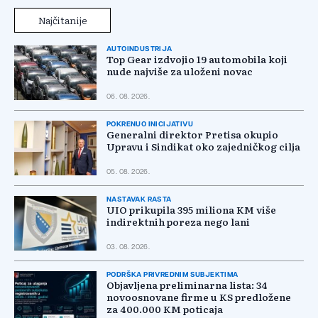
Najčitanije
AUTOINDUSTRIJA
Top Gear izdvojio 19 automobila koji
nude najviše za uloženi novac
06. 08. 2026.
POKRENUO INICIJATIVU
Generalni direktor Pretisa okupio
Upravu i Sindikat oko zajedničkog cilja
05. 08. 2026.
NASTAVAK RASTA
UIO prikupila 395 miliona KM više
indirektnih poreza nego lani
03. 08. 2026.
PODRŠKA PRIVREDNIM SUBJEKTIMA
Objavljena preliminarna lista: 34
novoosnovane firme u KS predložene
za 400.000 KM poticaja