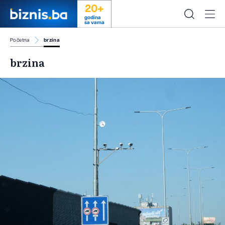
20+
godina
sa vama
Početna
brzina
brzina