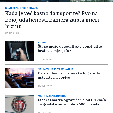
BILJEŽENJE PREKRŠAJA
Kada je već kasno da usporite? Evo na
kojoj udaljenosti kamera zaista mjeri
brzinu
22. 07. 2026.
VIDEO
Šta se može dogoditi ako pogriješite
brzinu u mjenjaču?
01. 06. 2026.
NAJNOVIJA ISTRAŽIVANJA
Ovo je idealna brzina ako hoćete da
uštedite na gorivu
20. 04. 2026.
MAKSIMALNA BRZINA
Fiat razmatra ograničenje od 113 km/h
za gradske automobile 500 i Panda