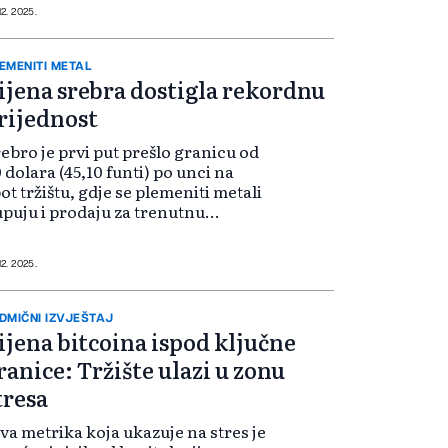
.095 eura po korisnom kvadratnom
12. 2025.
tru. Bukurešt je takođe zabilježio
ačajan rast cijena, a glavno...
EMENITI METAL
ijena srebra dostigla rekordnu
rijednost
ebro je prvi put prešlo granicu od
 dolara (45,10 funti) po unci na
ot tržištu, gdje se plemeniti metali
puju i prodaju za trenutnu
poruku, piše BBC. Zlato, koje je
nije ove godine dostiglo rekordne
ijednosti usljed zabrinuto...
12. 2025.
DMIČNI IZVJEŠTAJ
ijena bitcoina ispod ključne
ranice: Tržište ulazi u zonu
tresa
va metrika koja ukazuje na stres je