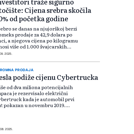
nvestitori traže sigurno
točište: Cijena srebra skočila
0% od početka godine
ebro se danas na njujorškoj berzi
meks prodaje za 42,9 dolara po
ci, a njegova cijena po kilogramu
nosi više od 1.000 švajcarskih
anaka, prenosi Tanjug sa
 09. 2025.
icarskog javnog servisa RTS.
ijednost srebra je od početka
dine pora...
KROMNA PRODAJA
esla podiže cijenu Cybertrucka
še od dva miliona potencijalnih
paca je rezervisalo električni
bertruck kada je automobil prvi
t pokazan u novembru 2019.
dine. Ali rezervacije su jedno, a
povine nešto sasvim drugo. Do
da je prodato samo 50.000
imjeraka p...
 08. 2025.