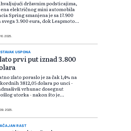
hvaljujući državnim podsticajima,
jena električnog mini automobila
cia Spring smanjena je sa 17.900
 svega 3.900 eura, dok Leapmotor
di svoj električni hečbek T03, koji
ače košta 18.900 evra, za 4.900
ra. Oba automobila, koja...
 10. 2025.
STAVAK USPONA
lato prvi put iznad 3.800
olara
atno zlato poraslo je za čak 1,4% na
kordnih 3812,05 dolara po unci -
admašivši vrhunac dosegnut
ošlog utorka - nakon što je
bilježilo šest uzastopnih
dmičnih dobitaka. Srebro je
raslo za čak 2,4%, dok su platina i
 09. 2025.
ladij tako...
AČAJAN RAST