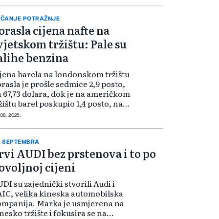
ČANJE POTRAŽNJE
orasla cijena nafte na
vjetskom tržištu: Pale su
alihe benzina
jena barela na londonskom tržištu
rasla je prošle sedmice 2,9 posto,
 67,73 dolara, dok je na američkom
žištu barel poskupio 1,4 posto, na
,66 dolara. Rast cijena zahvaljuje
 08. 2025.
, među ostalim, jačanju potražnje u
D-u. Naime, Am...
 SEPTEMBRA
rvi AUDI bez prstenova i to po
ovoljnoj cijeni
DI su zajednički stvorili Audi i
IC, velika kineska automobilska
mpanija. Marka je usmjerena na
nesko tržište i fokusira se na