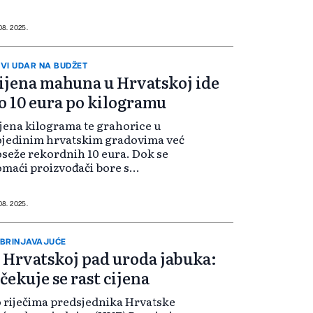
ektrične automobile. Sada je
čela pretprodaja prvog modela,
dernog E5 Sportbacka. U pitanju
 08. 2025.
 el...
VI UDAR NA BUDŽET
ijena mahuna u Hrvatskoj ide
o 10 eura po kilogramu
jena kilograma te grahorice u
ojedinim hrvatskim gradovima već
seže rekordnih 10 eura. Dok se
maći proizvođači bore s
remenskim ekstremima i rastućim
oškovima, građani su sve
zadovoljniji zbog novog udara na
 08. 2025.
ćni budžet. Omil...
BRINJAVAJUĆE
 Hrvatskoj pad uroda jabuka:
čekuje se rast cijena
 riječima predsjednika Hrvatske