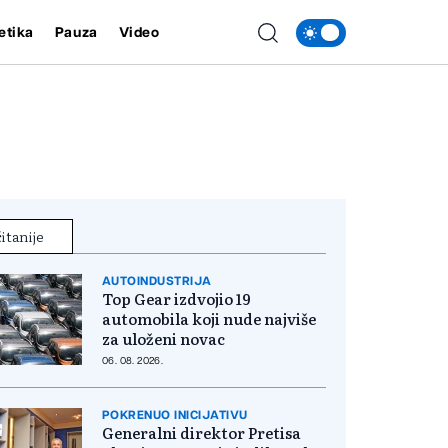
etika
Pauza
Video
itanije
AUTOINDUSTRIJA
Top Gear izdvojio 19
automobila koji nude najviše
za uloženi novac
06. 08. 2026.
POKRENUO INICIJATIVU
Generalni direktor Pretisa