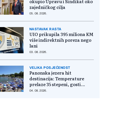
okupio Upravu i Sindikat oko
zajedničkog cilja
05. 08. 2026.
NASTAVAK RASTA
UIO prikupila 395 miliona KM
više indirektnih poreza nego
lani
03. 08. 2026.
VELIKA POSJEĆENOST
Panonska jezera hit
destinacija: Temperature
prelaze 35 stepeni, gosti
pristižu iz cijele regije
04. 08. 2026.