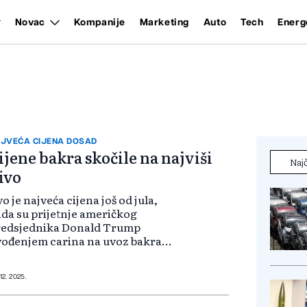
Novac
Kompanije
Marketing
Auto
Tech
Energ
JVEĆA CIJENA DOSAD
ijene bakra skočile na najviši
Najč
ivo
o je najveća cijena još od jula,
da su prijetnje američkog
redsjednika Donald Trump
ođenjem carina na uvoz bakra
digle cijene ovog metala na
kordnih 5,8 dolara po funti,
renosi Trading Economics.
 12. 2025.
erički predsjednik je ponovo...