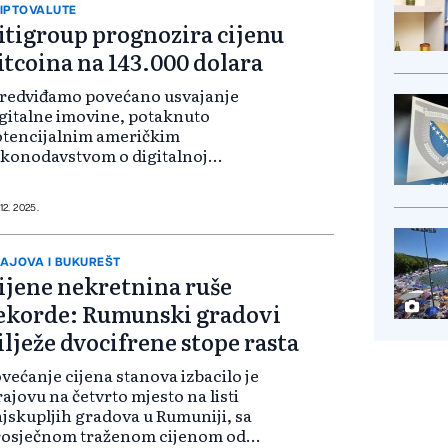
IPTOVALUTE
itigroup prognozira cijenu
itcoina na 143.000 dolara
Predviđamo povećano usvajanje
gitalne imovine, potaknuto
otencijalnim američkim
konodavstvom o digitalnoj
ovini u drugom tromjesečju, s
tcoinom koji će se vjerovatno
etati u novoj godini oko 80.000-
 12. 2025.
.000 dolara vrijednosti akti...
AJOVA I BUKUREŠT
ijene nekretnina ruše
ekorde: Rumunski gradovi
ilježe dvocifrene stope rasta
većanje cijena stanova izbacilo je
ajovu na četvrto mjesto na listi
jskupljih gradova u Rumuniji, sa
rosječnom traženom cijenom od