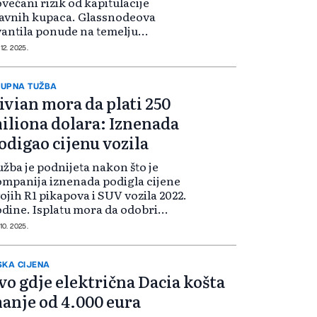
većani rizik od kapitulacije
avnih kupaca. Glassnodeova
antila ponude na temelju
oškova, koja prati troškovnu
 12. 2025.
novu ponude koju drže glavni
pci, pokazuje da je od sredine
udenog spot cijena...
UPNA TUŽBA
ivian mora da plati 250
iliona dolara: Iznenada
odigao cijenu vozila
žba je podnijeta nakon što je
mpanija iznenada podigla cijene
ojih R1 pikapova i SUV vozila 2022.
dine. Isplatu mora da odobri
dija američkog Okružnog suda za
 10. 2025.
ntralni okrug Kalifornije. Ako se
 dogodi, Rivian planira da plat...
SKA CIJENA
vo gdje električna Dacia košta
anje od 4.000 eura