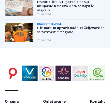
Investicije u BiH porasle na 9,4
milijarde KM: Evo u šta se najviše
ulagalo
07. 08. 2026.
TRAŽE OTPREMNINE
Ultimatum upravi: Radnici Željezare će
se zatvoriti u pogone
07. 08. 2026.
O nama
Oglašavanje
Kontakt