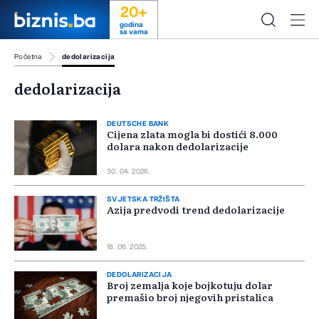
20+
godina
sa vama
Početna
dedolarizacija
dedolarizacija
DEUTSCHE BANK
Cijena zlata mogla bi dostići 8.000
dolara nakon dedolarizacije
30. 04. 2026.
SVJETSKA TRŽIŠTA
Azija predvodi trend dedolarizacije
18. 06. 2025.
DEDOLARIZACIJA
Broj zemalja koje bojkotuju dolar
premašio broj njegovih pristalica