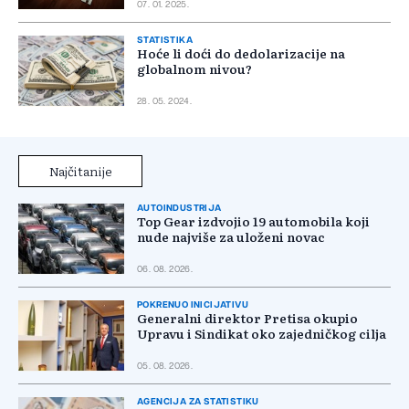
07. 01. 2025.
STATISTIKA
Hoće li doći do dedolarizacije na
globalnom nivou?
28. 05. 2024.
Najčitanije
AUTOINDUSTRIJA
Top Gear izdvojio 19 automobila koji
nude najviše za uloženi novac
06. 08. 2026.
POKRENUO INICIJATIVU
Generalni direktor Pretisa okupio
Upravu i Sindikat oko zajedničkog cilja
05. 08. 2026.
AGENCIJA ZA STATISTIKU