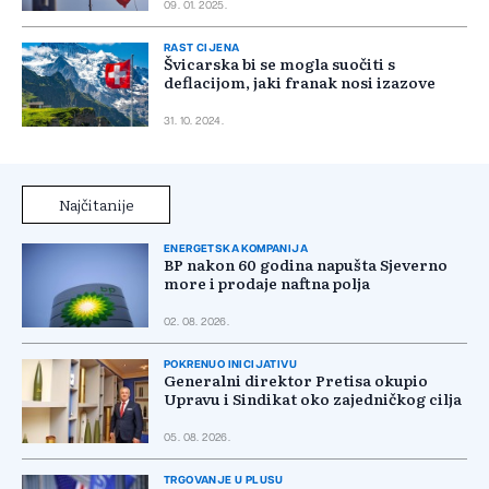
09. 01. 2025.
RAST CIJENA
Švicarska bi se mogla suočiti s
deflacijom, jaki franak nosi izazove
31. 10. 2024.
Najčitanije
ENERGETSKA KOMPANIJA
BP nakon 60 godina napušta Sjeverno
more i prodaje naftna polja
02. 08. 2026.
POKRENUO INICIJATIVU
Generalni direktor Pretisa okupio
Upravu i Sindikat oko zajedničkog cilja
05. 08. 2026.
TRGOVANJE U PLUSU