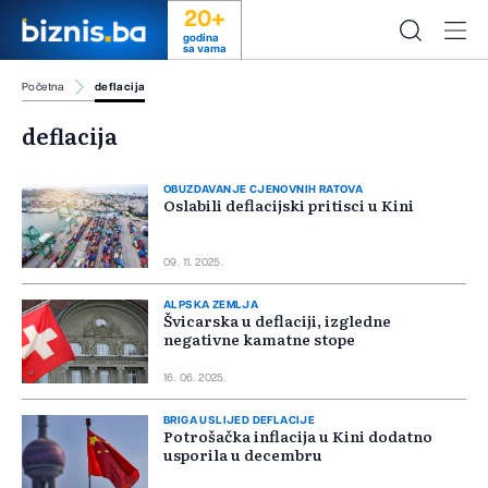
20+
godina
sa vama
Početna
deflacija
deflacija
OBUZDAVANJE CJENOVNIH RATOVA
Oslabili deflacijski pritisci u Kini
09. 11. 2025.
ALPSKA ZEMLJA
Švicarska u deflaciji, izgledne
negativne kamatne stope
16. 06. 2025.
BRIGA USLIJED DEFLACIJE
Potrošačka inflacija u Kini dodatno
usporila u decembru