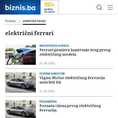
20+
godina
sa vama
Početna
električni ferrari
električni ferrari
NEDOSTATAK KUPACA
Ferrari pomjera lansiranje svog prvog
električnog modela
20. 06. 2025.
IZVRŠNI DIREKTOR
Vigna: Motor električnog Ferrarija
neće biti tih
27. 06. 2024.
POZAMAŠNO
Poznata cijena prvog električnog
Ferrarija