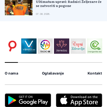
Ultimatum upravi: Radnici Željezare će
se zatvoriti u pogone
07. 08. 2026.
O nama
Oglašavanje
Kontakt