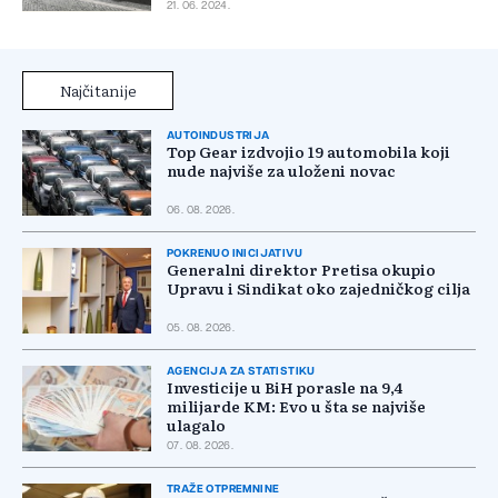
21. 06. 2024.
Najčitanije
AUTOINDUSTRIJA
Top Gear izdvojio 19 automobila koji
nude najviše za uloženi novac
06. 08. 2026.
POKRENUO INICIJATIVU
Generalni direktor Pretisa okupio
Upravu i Sindikat oko zajedničkog cilja
05. 08. 2026.
AGENCIJA ZA STATISTIKU
Investicije u BiH porasle na 9,4
milijarde KM: Evo u šta se najviše
ulagalo
07. 08. 2026.
TRAŽE OTPREMNINE