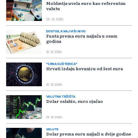
Moldavija uvela euro kao referentnu
valutu
05. 01. 2025.
DOSTIGLA NAJVIŠI NIVO
Funta prema euru najjača u osam
godina
12. 12. 2024.
"CRNA GUŠTERICA"
Hrvati izdaju kovanicu od šest eura
10. 12. 2024.
VALUTNA TRŽIŠTA
Dolar oslabio, euro ojačao
01. 12. 2024.
VALUTE
Dolar prema euru najjači u dvije godine