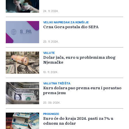
24. 11. 2024.
VELIKI NAPREDAK ZA KOMŠIJE
Crna Gora postala dio SEPA
23. 11. 2024.
VALUTE
Dolar jača, euro u problemima zbog
Njemačke
10. 11. 2024.
VALUTNA TRŽIŠTA
Kurs dolara pao prema euru i porastao
prema jenu
23. 09. 2024.
PROGNOZE
Euro će do kraja 2024. pasti za 7% u
odnosu na dolar