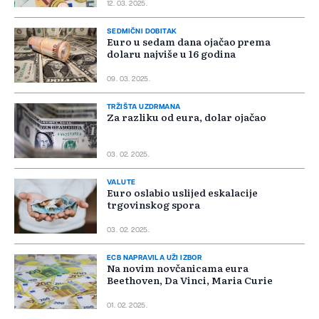
12. 03. 2025.
SEDMIČNI DOBITAK
Euro u sedam dana ojačao prema
dolaru najviše u 16 godina
09. 03. 2025.
TRŽIŠTA UZDRMANA
Za razliku od eura, dolar ojačao
03. 02. 2025.
VALUTE
Euro oslabio uslijed eskalacije
trgovinskog spora
03. 02. 2025.
ECB NAPRAVILA UŽI IZBOR
Na novim novčanicama eura
Beethoven, Da Vinci, Maria Curie
01. 02. 2025.