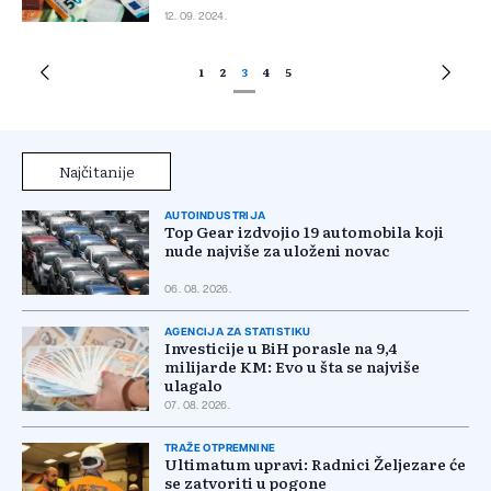
12. 09. 2024.
1
2
3
4
5
Najčitanije
AUTOINDUSTRIJA
Top Gear izdvojio 19 automobila koji
nude najviše za uloženi novac
06. 08. 2026.
AGENCIJA ZA STATISTIKU
Investicije u BiH porasle na 9,4
milijarde KM: Evo u šta se najviše
ulagalo
07. 08. 2026.
TRAŽE OTPREMNINE
Ultimatum upravi: Radnici Željezare će
se zatvoriti u pogone