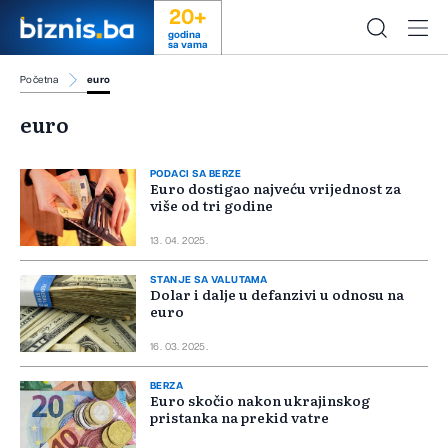
20+
godina
sa vama
Početna
euro
euro
PODACI SA BERZE
Euro dostigao najveću vrijednost za
više od tri godine
13. 04. 2025.
STANJE SA VALUTAMA
Dolar i dalje u defanzivi u odnosu na
euro
16. 03. 2025.
BERZA
Euro skočio nakon ukrajinskog
pristanka na prekid vatre