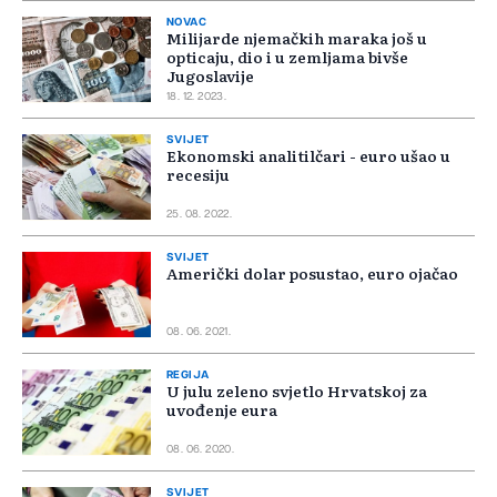
NOVAC
Milijarde njemačkih maraka još u
opticaju, dio i u zemljama bivše
Jugoslavije
18. 12. 2023.
SVIJET
Ekonomski analitilčari - euro ušao u
recesiju
25. 08. 2022.
SVIJET
Američki dolar posustao, euro ojačao
08. 06. 2021.
REGIJA
U julu zeleno svjetlo Hrvatskoj za
uvođenje eura
08. 06. 2020.
SVIJET