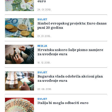
euro
24. 01. 2019.
SVIJET
Simbol evropskog projekta: Euro danas
puni 20 godina
01. 01. 2019.
REGIJA
Hrvatska uskoro šalje pismo namjere
za uvođenje eura
16. 12. 2018.
SVIJET
Bugarska vlada odobrila akcioni plan
za uvođenje eura
22. 08. 2018.
SVIJET
Italija bi mogla odbaciti euro