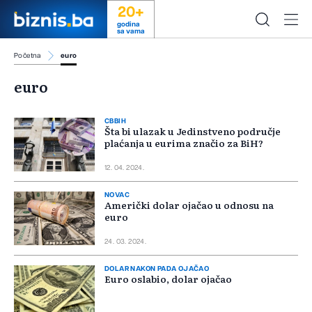
20+
godina
sa vama
Početna
euro
euro
CBBIH
Šta bi ulazak u Jedinstveno područje
plaćanja u eurima značio za BiH?
12. 04. 2024.
NOVAC
Američki dolar ojačao u odnosu na
euro
24. 03. 2024.
DOLAR NAKON PADA OJAČAO
Euro oslabio, dolar ojačao