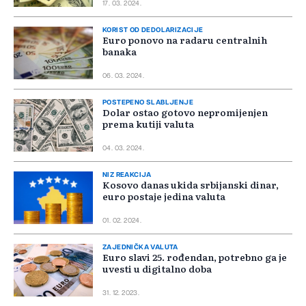
17. 03. 2024.
KORIST OD DEDOLARIZACIJE
Euro ponovo na radaru centralnih
banaka
06. 03. 2024.
POSTEPENO SLABLJENJE
Dolar ostao gotovo nepromijenjen
prema kutiji valuta
04. 03. 2024.
NIZ REAKCIJA
Kosovo danas ukida srbijanski dinar,
euro postaje jedina valuta
01. 02. 2024.
ZAJEDNIČKA VALUTA
Euro slavi 25. rođendan, potrebno ga je
uvesti u digitalno doba
31. 12. 2023.