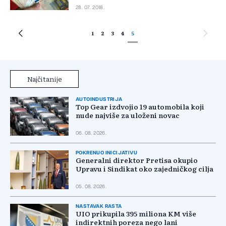
28. 07. 2018.
1
2
3
4
5
Najčitanije
AUTOINDUSTRIJA
Top Gear izdvojio 19 automobila koji
nude najviše za uloženi novac
06. 08. 2026.
POKRENUO INICIJATIVU
Generalni direktor Pretisa okupio
Upravu i Sindikat oko zajedničkog cilja
05. 08. 2026.
NASTAVAK RASTA
UIO prikupila 395 miliona KM više
indirektnih poreza nego lani