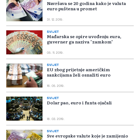
Navršava se 20 godina kako je valuta
euro puštena u promet
31. 12. 2019.
SVIJET
Mađarska se opire uvođenju eura,
guverner ga naziva "zamkom"
05. 11. 2019.
SVIJET
EU zbog prijetnje američkim
sankcijama želi osnažiti euro
16. 05. 2019.
SVIJET
Dolar pao, euro i funta ojačali
18. 03. 2019.
SVIJET
Sve evropske valute koje je zamijenio