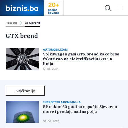
20+
godina
sa vama
Početna
GTX brend
GTX brend
AUTOMOBILIZAM
Volkswagen gasi GTX brend kako bi se
fokusirao na elektrifikaciju GTI i R
linija
10. 05. 2024.
Najčitanije
ENERGETSKA KOMPANIJA
BP nakon 60 godina napušta Sjeverno
more i prodaje naftna polja
02. 08. 2026.