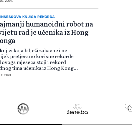
ljučuje fine pokrete uzimanja
 03. 2024.
psule i njezina...
INNESSOVA KNJIGA REKORDA
ajmanji humanoidni robot na
vijetu rad je učenika iz Hong
onga
knjizi koja bilježi zabavne i ne
ijek pretjerano korisne rekorde
 ovoga mjeseca stoji i rekord
dnog tima učenika iz Hong Konga.
i su službeno postali Guinnessovi
 02. 2024.
korderi sa svojim najmanjim
manoidnim robotom na svijetu. S
s...