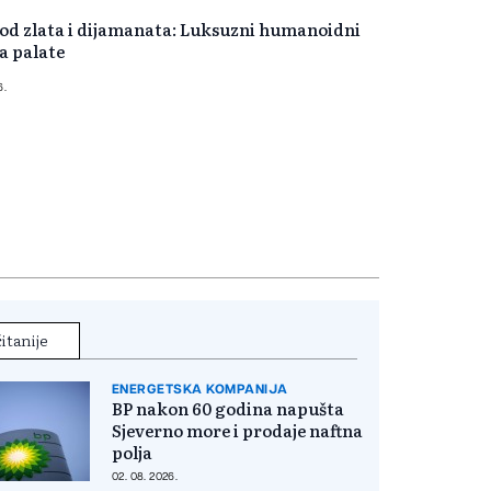
 od zlata i dijamanata: Luksuzni humanoidni
a palate
6.
itanije
ENERGETSKA KOMPANIJA
BP nakon 60 godina napušta
Sjeverno more i prodaje naftna
polja
02. 08. 2026.