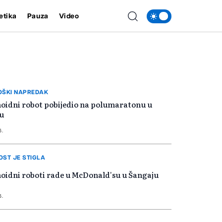
etika
Pauza
Video
OŠKI NAPREDAK
idni robot pobijedio na polumaratonu u
u
6.
ST JE STIGLA
idni roboti rade u McDonald'su u Šangaju
6.