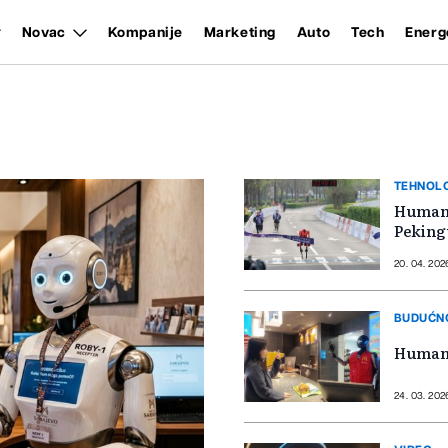
Novac
Kompanije
Marketing
Auto
Tech
Energ
TEHNOL
Humano
Peking
20. 04. 202
BUDUĆNO
Humano
24. 03. 202