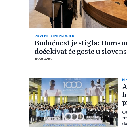
PRVI PILOTNI PRIMJER
Budućnost je stigla: Human
dočekivat će goste u slove
29. 06. 2026.
KI
A
h
p
O
pr
da