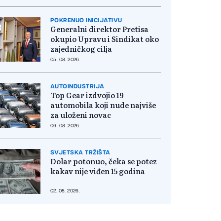
POKRENUO INICIJATIVU
Generalni direktor Pretisa
okupio Upravu i Sindikat oko
zajedničkog cilja
05. 08. 2026.
AUTOINDUSTRIJA
Top Gear izdvojio 19
automobila koji nude najviše
za uloženi novac
06. 08. 2026.
SVJETSKA TRŽIŠTA
Dolar potonuo, čeka se potez
kakav nije viđen 15 godina
02. 08. 2026.