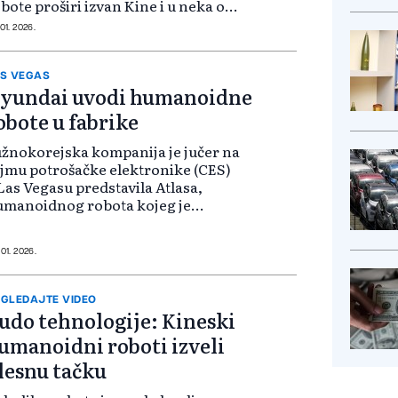
bote proširi izvan Kine i u neka od
jzahtjevnijih proizvodnih
 01. 2026.
ruženja na svijetu. Prema
orazumu, kompanija za avijaciju
pila je human...
S VEGAS
yundai uvodi humanoidne
obote u fabrike
žnokorejska kompanija je jučer na
jmu potrošačke elektronike (CES)
Las Vegasu predstavila Atlasa,
umanoidnog robota kojeg je
zvila kompanija Boston Dynamics,
še BBC. Atlas preuzima teške
slove Hyundai planira da Atlasa
 01. 2026.
tegr...
GLEDAJTE VIDEO
udo tehnologije: Kineski
umanoidni roboti izveli
lesnu tačku