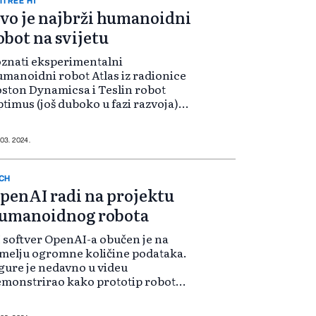
bot...
ITREE H1
vo je najbrži humanoidni
obot na svijetu
znati eksperimentalni
manoidni robot Atlas iz radionice
ston Dynamicsa i Teslin robot
timus (još duboko u fazi razvoja),
 i Xiaomijev CyberOne, dobili su
stojnog rivala. Njegovo kodno
e je H1, a dolazi iz kineske
 03. 2024.
mpanije Un...
CH
penAI radi na projektu
umanoidnog robota
 softver OpenAI-a obučen je na
melju ogromne količine podataka.
gure je nedavno u videu
monstrirao kako prototip robota
 firme priprema šoljicu kafe
moću aparata za kapsule. To