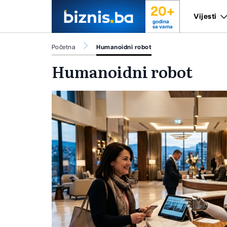
20+
Vijesti
godina
sa vama
Početna
Humanoidni robot
Humanoidni robot