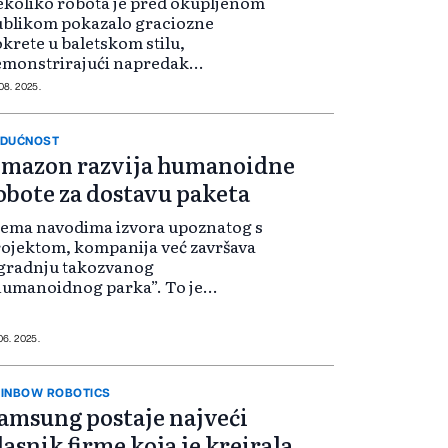
koliko robota je pred okupljenom
ublikom pokazalo graciozne
krete u baletskom stilu,
emonstrirajući napredak
ompanije u polju humanoidne
 08. 2025.
botike. Oli je zvanično debitovao
. jula i dizajniran je za istraživače
jetne inteligenci...
DUĆNOST
mazon razvija humanoidne
obote za dostavu paketa
ema navodima izvora upoznatog s
ojektom, kompanija već završava
zgradnju takozvanog
umanoidnog parka”. To je
tvoreni testni poligonas
eprekama u jednoj od kancelarija
San Francisku, gdje će se uskoro
 06. 2025.
avljati testiranja robota...
INBOW ROBOTICS
amsung postaje najveći
lasnik firme koja je kreirala