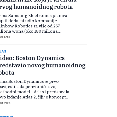
rvog humanoidnog robota
rma Samsung Electronics planira
piti dodatni udio kompanije
inbow Robotics za više od 267
liona wona (oko 180 miliona
lara) i tako postati najveći
 01. 2025.
oničar Rainbow Roboticsa. Ovo je
sljednji u nizu koraka tech
nglomerata kojim...
LAS
ideo: Boston Dynamics
redstavio novog humanoidnog
obota
rma Boston Dynamics je prvo
avijestila da penzioniše svoj
ethodni model – Atlas i predstavila
vo izdanje Atlas 2, čiji je koncept
sta drugačiji i napredniji od
 04. 2024.
ethodnika. „Upoznajte Atlasa! To
 najdinamičniji humanoidni