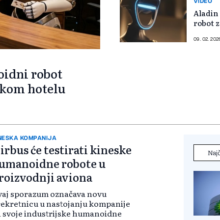
VIDEO
Aladin
robot z
09. 02. 202
oidni robot
nskom hotelu
NESKA KOMPANIJA
irbus će testirati kineske
Najč
umanoidne robote u
roizvodnji aviona
vaj sporazum označava novu
ekretnicu u nastojanju kompanije
 svoje industrijske humanoidne