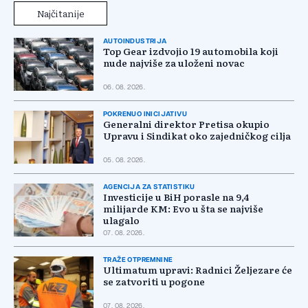
Najčitanije
AUTOINDUSTRIJA
Top Gear izdvojio 19 automobila koji
nude najviše za uloženi novac
06. 08. 2026.
POKRENUO INICIJATIVU
Generalni direktor Pretisa okupio
Upravu i Sindikat oko zajedničkog cilja
05. 08. 2026.
AGENCIJA ZA STATISTIKU
Investicije u BiH porasle na 9,4
milijarde KM: Evo u šta se najviše
ulagalo
07. 08. 2026.
TRAŽE OTPREMNINE
Ultimatum upravi: Radnici Željezare će
se zatvoriti u pogone
07. 08. 2026.