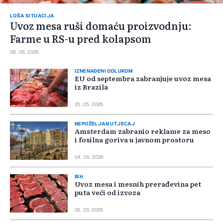
LOŠA SITUACIJA
Uvoz mesa ruši domaću proizvodnju:
Farme u RS-u pred kolapsom
06. 06. 2026.
IZNENAĐENI ODLUKOM
EU od septembra zabranjuje uvoz mesa
iz Brazila
25. 05. 2026.
NEPOŽELJAN UTJECAJ
Amsterdam zabranio reklame za meso
i fosilna goriva u javnom prostoru
04. 05. 2026.
BIH
Uvoz mesa i mesnih prerađevina pet
puta veći od izvoza
28. 03. 2026.