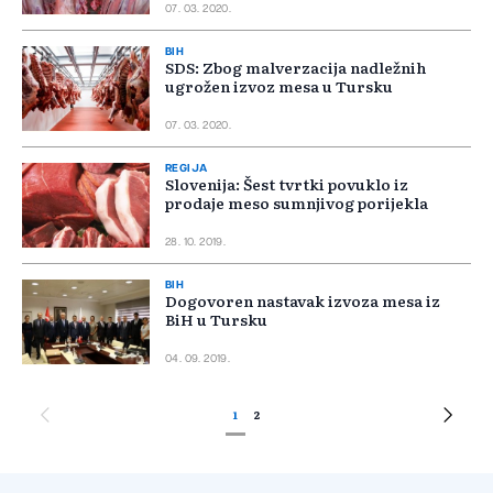
07. 03. 2020.
BIH
SDS: Zbog malverzacija nadležnih
ugrožen izvoz mesa u Tursku
07. 03. 2020.
REGIJA
Slovenija: Šest tvrtki povuklo iz
prodaje meso sumnjivog porijekla
28. 10. 2019.
BIH
Dogovoren nastavak izvoza mesa iz
BiH u Tursku
04. 09. 2019.
1
2