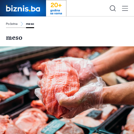
20+
godina
sa vama
Početna
meso
meso