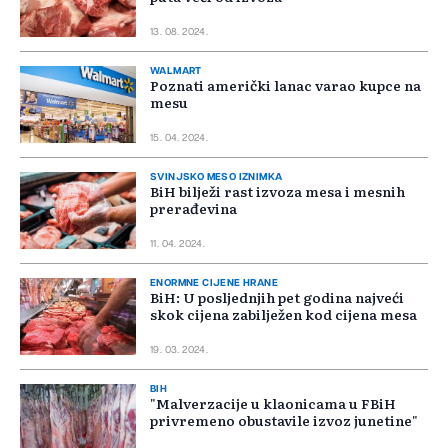
13. 08. 2024.
WALMART
Poznati američki lanac varao kupce na
mesu
15. 04. 2024.
SVINJSKO MESO IZNIMKA
BiH bilježi rast izvoza mesa i mesnih
prerađevina
11. 04. 2024.
ENORMNE CIJENE HRANE
BiH: U posljednjih pet godina najveći
skok cijena zabilježen kod cijena mesa
19. 03. 2024.
BIH
"Malverzacije u klaonicama u FBiH
privremeno obustavile izvoz junetine"