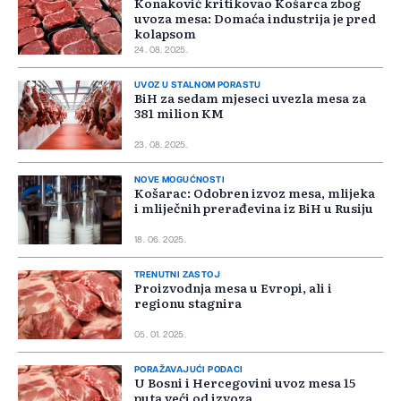
Konaković kritikovao Košarca zbog
uvoza mesa: Domaća industrija je pred
kolapsom
24. 08. 2025.
UVOZ U STALNOM PORASTU
BiH za sedam mjeseci uvezla mesa za
381 milion KM
23. 08. 2025.
NOVE MOGUĆNOSTI
Košarac: Odobren izvoz mesa, mlijeka
i mliječnih prerađevina iz BiH u Rusiju
18. 06. 2025.
TRENUTNI ZASTOJ
Proizvodnja mesa u Evropi, ali i
regionu stagnira
05. 01. 2025.
PORAŽAVAJUĆI PODACI
U Bosni i Hercegovini uvoz mesa 15
puta veći od izvoza