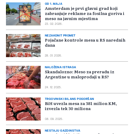
OD 1. MAJA
Amsterdam je prvi glavni grad koji
zabranjuje reklame za fosilna goriva i
meso na javnim mjestima
23. 02. 2026.
NEZAKONIT PROMET
Pojačane kontrole mesa u RS narednih
dana
28. 01. 2026.
NALOŽENA ISTRAGA
Skandalozno: Meso za preradu iz
Argentine u maloprodaji u RS?
24. 12. 2025.
TRGOVINSKI BILANS POGORŠAN
BiH uvezla mesa za 381 milion KM,
izvezla tek 30 miliona
08. 09. 2025.
NESTAJU GAZDINSTVA