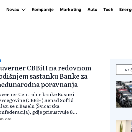
Novac
Kompanije
Marketing
Auto
Tech
Energ
H
uverner CBBiH na redovnom
Najč
odišnjem sastanku Banke za
eđunarodna poravnanja
verner Centralne banke Bosne i
rcegovine (CBBiH) Senad Softić
lazi se u Baselu (Švicarska
nfederacija), gdje prisustvuje 88.
edovnom godišnjem sastanku
 06. 2018.
anke za međunarodna poravnanja
IS). CBBiH je jedna od 60