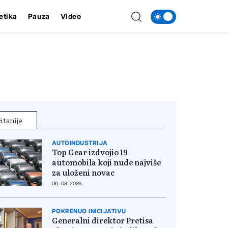
etika
Pauza
Video
itanije
AUTOINDUSTRIJA
Top Gear izdvojio 19
automobila koji nude najviše
za uloženi novac
06. 08. 2026.
POKRENUO INICIJATIVU
Generalni direktor Pretisa