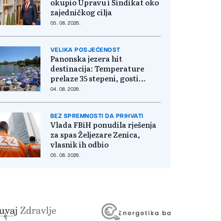
okupio Upravu i Sindikat oko
zajedničkog cilja
05. 08. 2026.
VELIKA POSJEĆENOST
Panonska jezera hit
destinacija: Temperature
prelaze 35 stepeni, gosti
pristižu iz cijele regije
04. 08. 2026.
BEZ SPREMNOSTI DA PRIHVATI
Vlada FBiH ponudila rješenja
za spas Željezare Zenica,
vlasnik ih odbio
05. 08. 2026.