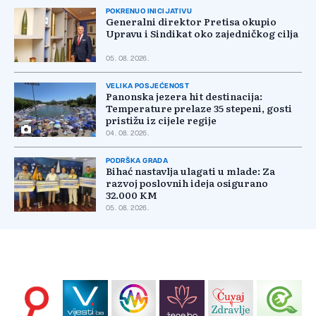
POKRENUO INICIJATIVU
Generalni direktor Pretisa okupio
Upravu i Sindikat oko zajedničkog cilja
05. 08. 2026.
VELIKA POSJEĆENOST
Panonska jezera hit destinacija:
Temperature prelaze 35 stepeni, gosti
pristižu iz cijele regije
04. 08. 2026.
PODRŠKA GRADA
Bihać nastavlja ulagati u mlade: Za
razvoj poslovnih ideja osigurano
32.000 KM
05. 08. 2026.