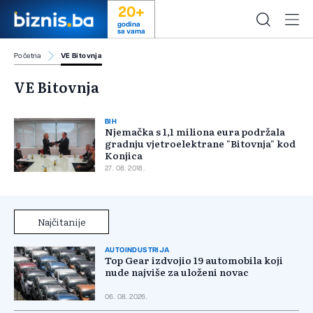
20+
godina
sa vama
Početna
VE Bitovnja
VE Bitovnja
BIH
Njemačka s 1,1 miliona eura podržala
gradnju vjetroelektrane "Bitovnja" kod
Konjica
27. 08. 2018.
Najčitanije
AUTOINDUSTRIJA
Top Gear izdvojio 19 automobila koji
nude najviše za uloženi novac
06. 08. 2026.