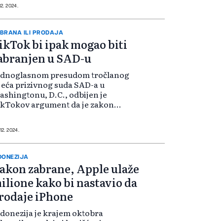
andman. Potez sudaca dolazi dva
12. 2024.
na nakon što su TikTok i skupina
eatora sadržaja zatražili njihovu
t...
BRANA ILI PRODAJA
ikTok bi ipak mogao biti
abranjen u SAD-u
ednoglasnom presudom tročlanog
jeća prizivnog suda SAD-a u
shingtonu, D.C., odbijen je
ikTokov argument da je zakon
ustavan i da krši prava iz Prvog
mandmana 170 miliona
erikanaca koji koriste aplikaciju.
 12. 2024.
kTok je kasnije u pet...
DONEZIJA
akon zabrane, Apple ulaže
ilione kako bi nastavio da
rodaje iPhone
donezija je krajem oktobra