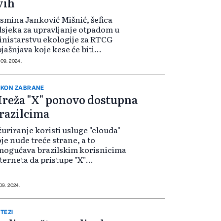
vih
smina Janković Mišnić, šefica
sjeka za upravljanje otpadom u
nistarstvu ekologije za RTCG
jašnjava koje kese će biti
branjene. “Od 20. oktobra stupa
 09. 2024.
a snagu zabrana upotrebe
astičnih kesa za nošenje debljine
da od 15 do 50 m...
KON ZABRANE
reža "X" ponovo dostupna
razilcima
uriranje koristi usluge "clouda"
je nude treće strane, a to
mogućava brazilskim korisnicima
terneta da pristupe "X"
obilaznim putem, čak i bez
rtuelne privatne mreže, saopštio je
brint", brazilsko udruženje
 09. 2024.
ovajdera interneta...
TEZI