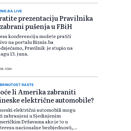
rema međunarodni...
ZNIS.BA LIVE
ratite prezentaciju Pravilnika
 zabrani pušenja u FBiH
ess konferenciju možete pratiti
ivo na portalu Biznis.ba
dsjećamo, Pravilnik je stupio na
agu 13. juna.
 06. 2024.
BRINUTOST RASTE
oće li Amerika zabraniti
ineske električne automobile?
neski električni automobili mogu
ti zabranjeni u Sjedinjenim
eričkim Državama ako je to u
teresu nacionalne bezbjednosti,