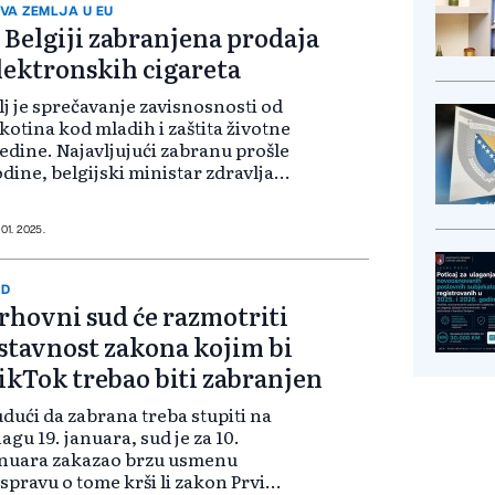
VA ZEMLJA U EU
 Belgiji zabranjena prodaja
lektronskih cigareta
lj je sprečavanje zavisnosnosti od
kotina kod mladih i zaštita životne
edine. Najavljujući zabranu prošle
dine, belgijski ministar zdravlja
ank Vandenbruck rekao je da su
ektronske cigarete izuzetno štetan
oizvod po društvo i...
 01. 2025.
AD
rhovni sud će razmotriti
stavnost zakona kojim bi
ikTok trebao biti zabranjen
dući da zabrana treba stupiti na
agu 19. januara, sud je za 10.
anuara zakazao brzu usmenu
spravu o tome krši li zakon Prvi