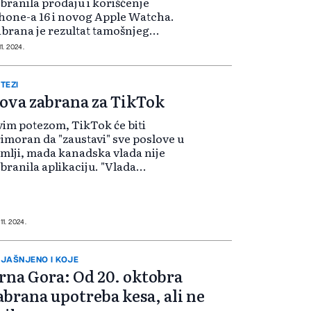
branila prodaju i korišćenje
hone-a 16 i novog Apple Watcha.
brana je rezultat tamošnjeg
kona koji nalaže da strane
11. 2024.
ompanije moraju da obezbededo 40
sto lokalnog sadržaja kako bi
slovale u zemlji. T...
TEZI
ova zabrana za TikTok
im potezom, TikTok će biti
imoran da "zaustavi" sve poslove u
mlji, mada kanadska vlada nije
branila aplikaciju. "Vlada
eduzima mjere za rješavanje
ecifičnih rizika nacionalne
zbjednosti u vezi sa operacijama
teDance u Kana...
11. 2024.
JAŠNJENO I KOJE
rna Gora: Od 20. oktobra
abrana upotreba kesa, ali ne