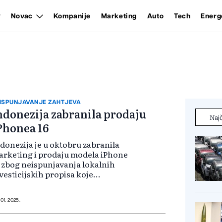
Novac
Kompanije
Marketing
Auto
Tech
Energ
ISPUNJAVANJE ZAHTJEVA
ndonezija zabranila prodaju
Najč
Phonea 16
donezija je u oktobru zabranila
rketing i prodaju modela iPhone
 zbog neispunjavanja lokalnih
vesticijskih propisa koje
htijevaju da 40 posto telefona bude
oizvedeno od lokalnih dijelova,
k zemlja nastoji povećati ulaganja
 01. 2025.
l...