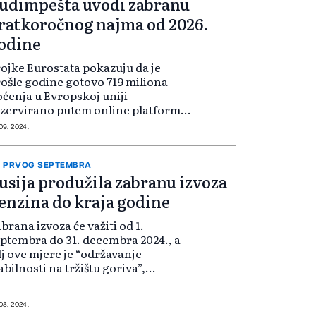
udimpešta uvodi zabranu
ratkoročnog najma od 2026.
odine
ojke Eurostata pokazuju da je
ošle godine gotovo 719 miliona
ćenja u Evropskoj uniji
zervirano putem online platformi
rbnb, Booking, Expedia Group i
 09. 2024.
ipadvisor, a Pariz je vodeći među
ijestolnicama EU s više od 19
liona noćen...
 PRVOG SEPTEMBRA
usija produžila zabranu izvoza
enzina do kraja godine
brana izvoza će važiti od 1.
ptembra do 31. decembra 2024., a
lj ove mjere je “održavanje
abilnosti na tržištu goriva”,
ecizira se u saopštenju. Kako se
vodi, ova zabrana se neće
imijenjivati za snabdjevanje
 08. 2024.