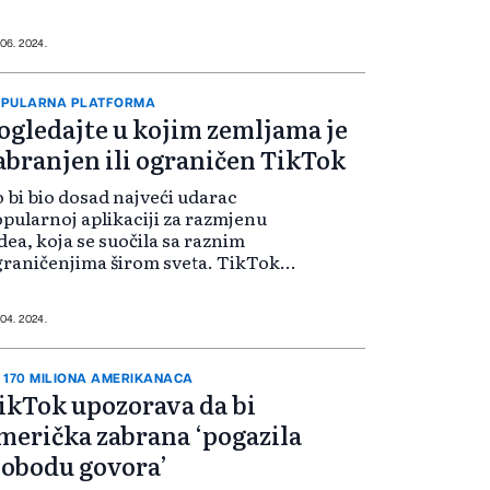
javila je američka sekretarka za
rgovinu Gina Raymond na
slušanju u Predstavničkom domu
 06. 2024.
ngresa. Prema...
PULARNA PLATFORMA
ogledajte u kojim zemljama je
abranjen ili ograničen TikTok
 bi bio dosad najveći udarac
pularnoj aplikaciji za razmjenu
dea, koja se suočila sa raznim
raničenjima širom sveta. TikTok
 već zabranjen u nekolicini
malja, dok je u drugim zabranjen
 uređajima koje je vlada dala
 04. 2024.
užbenici...
 170 MILIONA AMERIKANACA
ikTok upozorava da bi
merička zabrana ‘pogazila
lobodu govora’