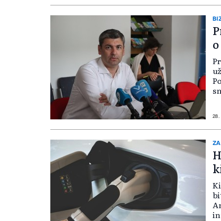
p
BI
P
o
Pr
už
Po
sn
28.
ZA
H
k
Ki
bi
Am
in