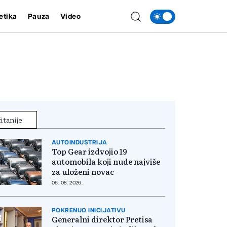
etika
Pauza
Video
itanije
AUTOINDUSTRIJA
Top Gear izdvojio 19
automobila koji nude najviše
za uloženi novac
06. 08. 2026.
POKRENUO INICIJATIVU
Generalni direktor Pretisa