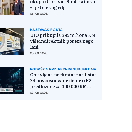
okupio Upravu i Sindikat oko
zajedničkog cilja
05. 08. 2026.
NASTAVAK RASTA
UIO prikupila 395 miliona KM
više indirektnih poreza nego
lani
03. 08. 2026.
PODRŠKA PRIVREDNIM SUBJEKTIMA
Objavljena preliminarna lista:
34 novoosnovane firme u KS
predložene za 400.000 KM
poticaja
03. 08. 2026.