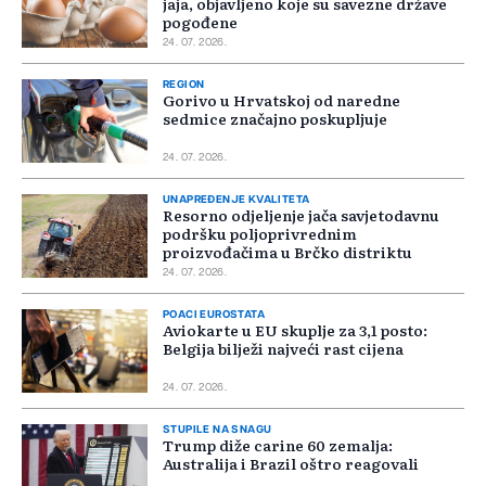
jaja, objavljeno koje su savezne države
pogođene
24. 07. 2026.
REGION
Gorivo u Hrvatskoj od naredne
sedmice značajno poskupljuje
24. 07. 2026.
UNAPREĐENJE KVALITETA
Resorno odjeljenje jača savjetodavnu
podršku poljoprivrednim
proizvođačima u Brčko distriktu
24. 07. 2026.
POACI EUROSTATA
Aviokarte u EU skuplje za 3,1 posto:
Belgija bilježi najveći rast cijena
24. 07. 2026.
STUPILE NA SNAGU
Trump diže carine 60 zemalja:
Australija i Brazil oštro reagovali