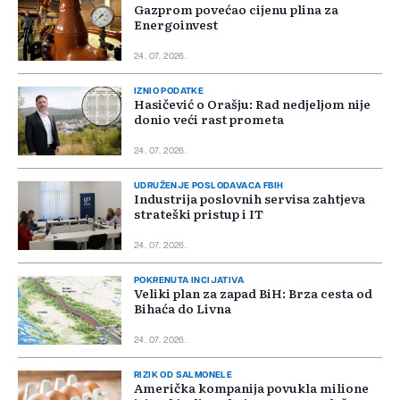
Gazprom povećao cijenu plina za
Energoinvest
24. 07. 2026.
IZNIO PODATKE
Hasičević o Orašju: Rad nedjeljom nije
donio veći rast prometa
24. 07. 2026.
UDRUŽENJE POSLODAVACA FBIH
Industrija poslovnih servisa zahtjeva
strateški pristup i IT
24. 07. 2026.
POKRENUTA INCIJATIVA
Veliki plan za zapad BiH: Brza cesta od
Bihaća do Livna
24. 07. 2026.
RIZIK OD SALMONELE
Američka kompanija povukla milione