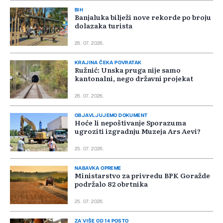
BIH
Banjaluka bilježi nove rekorde po broju
dolazaka turista
26. 07. 2026.
KRAJINA ČEKA POVRATAK
Ružnić: Unska pruga nije samo
kantonalni, nego državni projekat
26. 07. 2026.
OBJAVLJUJEMO DOKUMENT
Hoće li nepoštivanje Sporazuma
ugroziti izgradnju Muzeja Ars Aevi?
25. 07. 2026.
NABAVKA OPREME
Ministarstvo za privredu BPK Goražde
podržalo 82 obrtnika
25. 07. 2026.
ZA VIŠE OD 14 POSTO