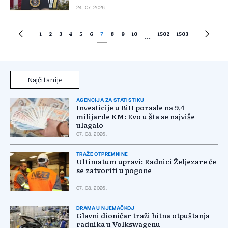
24. 07. 2026.
1
2
3
4
5
6
7
8
9
10
1502
1503
...
Najčitanije
AGENCIJA ZA STATISTIKU
Investicije u BiH porasle na 9,4
milijarde KM: Evo u šta se najviše
ulagalo
07. 08. 2026.
TRAŽE OTPREMNINE
Ultimatum upravi: Radnici Željezare će
se zatvoriti u pogone
07. 08. 2026.
DRAMA U NJEMAČKOJ
Glavni dioničar traži hitna otpuštanja
radnika u Volkswagenu