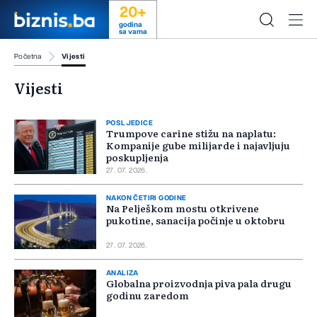
20+
godina
sa vama
Početna
Vijesti
Vijesti
POSLJEDICE
Trumpove carine stižu na naplatu:
Kompanije gube milijarde i najavljuju
poskupljenja
27. 07. 2026.
NAKON ČETIRI GODINE
Na Pelješkom mostu otkrivene
pukotine, sanacija počinje u oktobru
27. 07. 2026.
ANALIZA
Globalna proizvodnja piva pala drugu
godinu zaredom