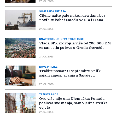
27. 07. 2026.
SVJETSKA TRŽIŠTA
Cijene nafte pale nakon dva dana bez
novih sukoba između SAD-a i Irana
27. 07. 2026.
UNAPREĐENJE INFRASTRUKTURE
Vlada BPK izdvojila više od 200.000 KM
za sanaciju puteva u Gradu Goražde
27. 07. 2026.
NOVE PRILIKE
Tražite posao? U septembru veliki
sajam zapošljavanja u Sarajevu
27. 07. 2026.
TRŽIŠTE RADA
Ovo više nije ona Njemačka: Ponuda
poslova sve manja, samo jedna struka
cvjeta
27. 07. 2026.