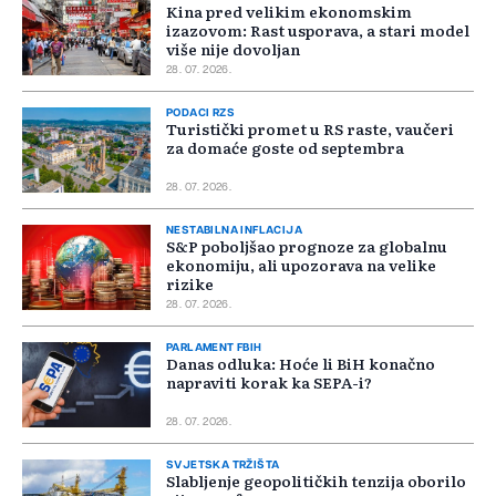
Kina pred velikim ekonomskim
izazovom: Rast usporava, a stari model
više nije dovoljan
28. 07. 2026.
PODACI RZS
Turistički promet u RS raste, vaučeri
za domaće goste od septembra
28. 07. 2026.
NESTABILNA INFLACIJA
S&P poboljšao prognoze za globalnu
ekonomiju, ali upozorava na velike
rizike
28. 07. 2026.
PARLAMENT FBIH
Danas odluka: Hoće li BiH konačno
napraviti korak ka SEPA-i?
28. 07. 2026.
SVJETSKA TRŽIŠTA
Slabljenje geopolitičkih tenzija oborilo