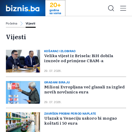
20+
godina
sa vama
Početna
Vijesti
Vijesti
KOŠARAC IZLOBIRAO
Velika vijest iz Brisela: BiH dobila
izuzeće od primjene CBAM-a
29. 07. 2026.
GRAĐANI BIRAJU
Milioni Evropljana već glasali za izgled
novih novčanica eura
29. 07. 2026.
ZAVRŠEN PROBNI PERIOD NAPLATE
Ulazak u Veneciju uskoro bi mogao
koštati i 50 eura