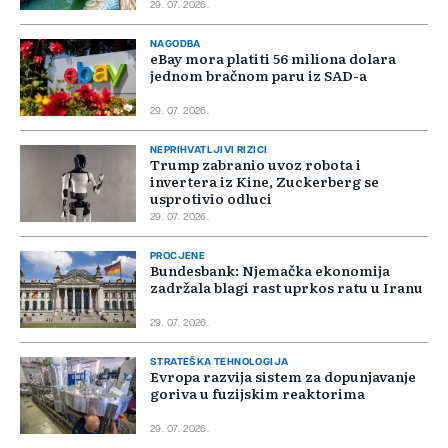
29. 07. 2026.
NAGODBA
eBay mora platiti 56 miliona dolara
jednom bračnom paru iz SAD-a
29. 07. 2026.
NEPRIHVATLJIVI RIZICI
Trump zabranio uvoz robota i
invertera iz Kine, Zuckerberg se
usprotivio odluci
29. 07. 2026.
PROCJENE
Bundesbank: Njemačka ekonomija
zadržala blagi rast uprkos ratu u Iranu
29. 07. 2026.
STRATEŠKA TEHNOLOGIJA
Evropa razvija sistem za dopunjavanje
goriva u fuzijskim reaktorima
29. 07. 2026.