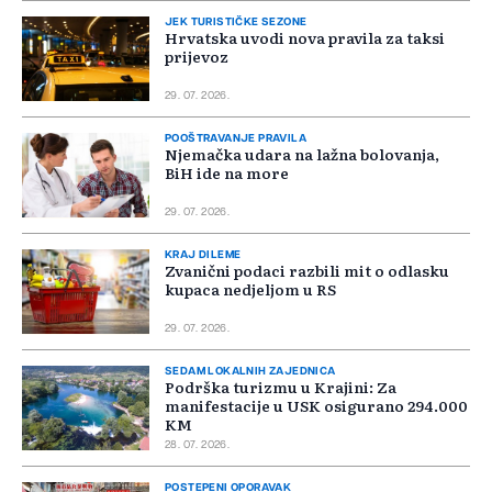
JEK TURISTIČKE SEZONE
Hrvatska uvodi nova pravila za taksi
prijevoz
29. 07. 2026.
POOŠTRAVANJE PRAVILA
Njemačka udara na lažna bolovanja,
BiH ide na more
29. 07. 2026.
KRAJ DILEME
Zvanični podaci razbili mit o odlasku
kupaca nedjeljom u RS
29. 07. 2026.
SEDAM LOKALNIH ZAJEDNICA
Podrška turizmu u Krajini: Za
manifestacije u USK osigurano 294.000
KM
28. 07. 2026.
POSTEPENI OPORAVAK