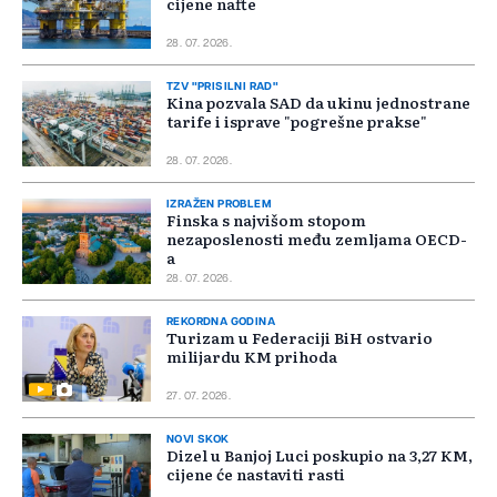
cijene nafte
28. 07. 2026.
TZV "PRISILNI RAD"
Kina pozvala SAD da ukinu jednostrane
tarife i isprave "pogrešne prakse"
28. 07. 2026.
IZRAŽEN PROBLEM
Finska s najvišom stopom
nezaposlenosti među zemljama OECD-
a
28. 07. 2026.
REKORDNA GODINA
Turizam u Federaciji BiH ostvario
milijardu KM prihoda
27. 07. 2026.
NOVI SKOK
Dizel u Banjoj Luci poskupio na 3,27 KM,
cijene će nastaviti rasti