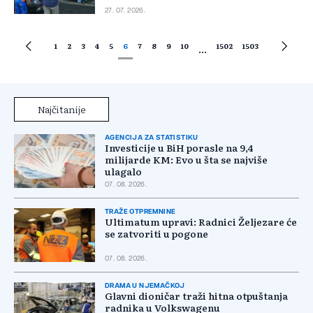
27. 07. 2026.
1
2
3
4
5
6
7
8
9
10
1502
1503
...
Najčitanije
AGENCIJA ZA STATISTIKU
Investicije u BiH porasle na 9,4
milijarde KM: Evo u šta se najviše
ulagalo
07. 08. 2026.
TRAŽE OTPREMNINE
Ultimatum upravi: Radnici Željezare će
se zatvoriti u pogone
07. 08. 2026.
DRAMA U NJEMAČKOJ
Glavni dioničar traži hitna otpuštanja
radnika u Volkswagenu