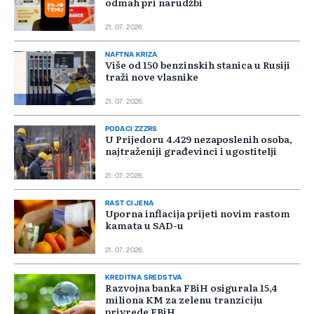
odmah pri narudžbi
21. 07. 2026.
NAFTNA KRIZA
Više od 150 benzinskih stanica u Rusiji
traži nove vlasnike
21. 07. 2026.
PODACI ZZZRS
U Prijedoru 4.429 nezaposlenih osoba,
najtraženiji građevinci i ugostitelji
21. 07. 2026.
RAST CIJENA
Uporna inflacija prijeti novim rastom
kamata u SAD-u
21. 07. 2026.
KREDITNA SREDSTVA
Razvojna banka FBiH osigurala 15,4
miliona KM za zelenu tranziciju
privrede FBiH