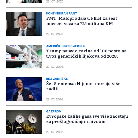
23. 07. 2026.
KONTINUIRAN RAST
FMT: Maloprodaja u FBiH za šest
mjeseci veća za 725 miliona KM
22. 07. 2026.
AMERIČKI PREDSJEDNIK
Trump najavio carine od 100 posto na
uvoz generičkih lijekova od 2028.
22. 07. 2026.
BEZ ZADRŠKE
Šef Siemensa: Nijemci moraju više
raditi
22. 07. 2026.
GAZPROM
Evropske zalihe gasa sve više zaostaju
za prošlogodišnjim nivoom
22. 07. 2026.