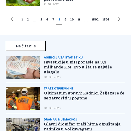
21. 07. 2026.
1
2
5
6
7
8
9
10
11
1502
1503
...
...
Najčitanije
AGENCIJA ZA STATISTIKU
Investicije u BiH porasle na 9,4
milijarde KM: Evo u šta se najviše
ulagalo
07. 08. 2026.
TRAŽE OTPREMNINE
Ultimatum upravi: Radnici Željezare će
se zatvoriti u pogone
07. 08. 2026.
DRAMA U NJEMAČKOJ
Glavni dioničar traži hitna otpuštanja
radnika u Volkswagenu