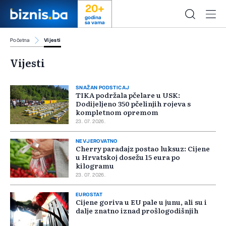
20+
godina
sa vama
Početna
Vijesti
Vijesti
SNAŽAN PODSTICAJ
TIKA podržala pčelare u USK:
Dodijeljeno 350 pčelinjih rojeva s
kompletnom opremom
23. 07. 2026.
NEVJEROVATNO
Cherry paradajz postao luksuz: Cijene
u Hrvatskoj dosežu 15 eura po
kilogramu
23. 07. 2026.
EUROSTAT
Cijene goriva u EU pale u junu, ali su i
dalje znatno iznad prošlogodišnjih