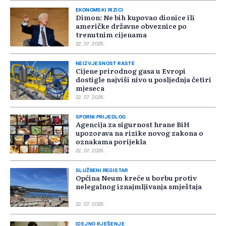
EKONOMSKI RIZICI
Dimon: Ne bih kupovao dionice ili
američke državne obveznice po
trenutnim cijenama
22. 07. 2026.
NEIZVJESNOST RASTE
Cijene prirodnog gasa u Evropi
dostigle najviši nivo u posljednja četiri
mjeseca
22. 07. 2026.
SPORNI PRIJEDLOG
Agencija za sigurnost hrane BiH
upozorava na rizike novog zakona o
oznakama porijekla
22. 07. 2026.
SLUŽBENI REGISTAR
Općina Neum kreće u borbu protiv
nelegalnog iznajmljivanja smještaja
22. 07. 2026.
IDEJNO RJEŠENJE