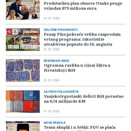
Predstavljen plan obnove Unske pruge
vrijedan 879 miliona eura
21. 07. 2026.
ODLIČNE POGODNOSTI
Penny Plus pokreće veliku rasprodaju
vrtnog programa: Iskoristite
atraktivne popuste do 16. augusta
21. 07. 2026.
REKORDAN UROD
Ogromna razlika u cijeni šljiva u
Hrvatskoj i BiH
21. 07. 2026.
ZA PRVO POLUGODIŠTE
Vanjskotrgovinski deficit BiH porastao
na 6,74 milijarde KM
21. 07. 2026.
NOVA PRAVILA
Temu skuplji i u Srbiji: PDV se plaća