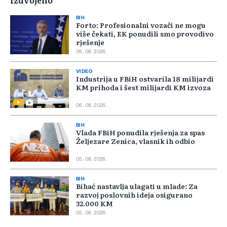
Izdvojeno
BIH
Forto: Profesionalni vozači ne mogu
više čekati, EK ponudili smo provodivo
rješenje
06. 08. 2026.
VIDEO
Industrija u FBiH ostvarila 18 milijardi
KM prihoda i šest milijardi KM izvoza
06. 08. 2026.
BIH
Vlada FBiH ponudila rješenja za spas
Željezare Zenica, vlasnik ih odbio
05. 08. 2026.
BIH
Bihać nastavlja ulagati u mlade: Za
razvoj poslovnih ideja osigurano
32.000 KM
05. 08. 2026.