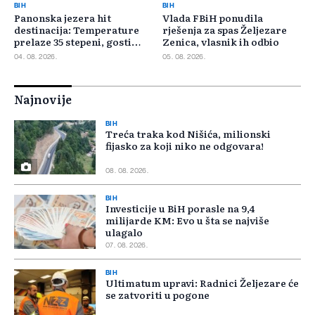
BIH
BIH
Panonska jezera hit
Vlada FBiH ponudila
destinacija: Temperature
rješenja za spas Željezare
prelaze 35 stepeni, gosti
Zenica, vlasnik ih odbio
pristižu iz cijele regije
04. 08. 2026.
05. 08. 2026.
Najnovije
BIH
Treća traka kod Nišića, milionski
fijasko za koji niko ne odgovara!
08. 08. 2026.
BIH
Investicije u BiH porasle na 9,4
milijarde KM: Evo u šta se najviše
ulagalo
07. 08. 2026.
BIH
Ultimatum upravi: Radnici Željezare će
se zatvoriti u pogone