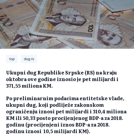
top
dug rs
Ukupni dug Republike Srpske (RS) na kraju
oktobra ove godine iznosio je pet milijardi i
371,55 miliona KM.
Po preliminarnim podacima entitetske vlade,
ukupni dug, koji podliježe zakonskom
ograničenju iznosi pet milijardi i 310,4 miliona
KM ili 50,33 posto procijenjenog BDP-a za 2018.
godinu (procijenjeni iznos BDP-a za 2018.
godinu iznosi 10,5 milijardi KM).