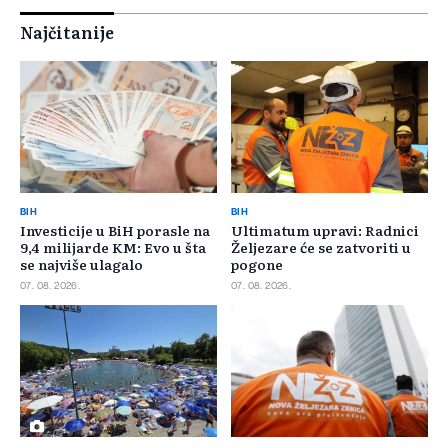
Najčitanije
BIH
BIH
Investicije u BiH porasle na
Ultimatum upravi: Radnici
9,4 milijarde KM: Evo u šta
Željezare će se zatvoriti u
se najviše ulagalo
pogone
07. 08. 2026.
07. 08. 2026.