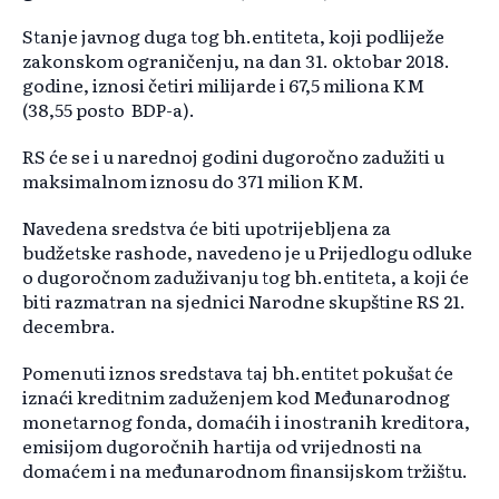
Stanje javnog duga tog bh.entiteta, koji podliježe
zakonskom ograničenju, na dan 31. oktobar 2018.
godine, iznosi četiri milijarde i 67,5 miliona KM
(38,55 posto BDP-a).
RS će se i u narednoj godini dugoročno zadužiti u
maksimalnom iznosu do 371 milion KM.
Navedena sredstva će biti upotrijebljena za
budžetske rashode, navedeno je u Prijedlogu odluke
o dugoročnom zaduživanju tog bh.entiteta, a koji će
biti razmatran na sjednici Narodne skupštine RS 21.
decembra.
Pomenuti iznos sredstava taj bh.entitet pokušat će
iznaći kreditnim zaduženjem kod Međunarodnog
monetarnog fonda, domaćih i inostranih kreditora,
emisijom dugoročnih hartija od vrijednosti na
domaćem i na međunarodnom finansijskom tržištu.