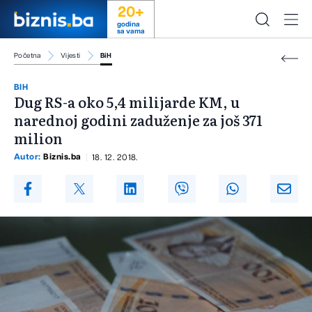
20+
godina
sa vama
Početna
Vijesti
BiH
BIH
Dug RS-a oko 5,4 milijarde KM, u
narednoj godini zaduženje za još 371
milion
Autor:
Biznis.ba
18. 12. 2018.