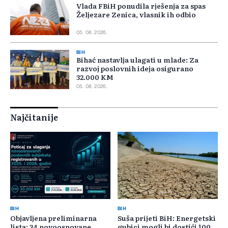
Vlada FBiH ponudila rješenja za spas
Željezare Zenica, vlasnik ih odbio
05. 08. 2026.
BIH
Bihać nastavlja ulagati u mlade: Za
razvoj poslovnih ideja osigurano
32.000 KM
05. 08. 2026.
Najčitanije
BIH
BIH
Objavljena preliminarna
Suša prijeti BiH: Energetski
lista: 34 novoosnovane
gubici mogli bi dostići 100