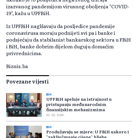
izazvanog pandemijom virusnog oboljenja "COVID-
19", kažu u UPFBiH.
Iz UPFBiH naglšavaju da posljedice pandemije
coronavirusa moraju podnijeti svi pa i banke i
podsjećaju da stabilanist bankarskog sektora u FBiH
i BiH, banke dobrim dijelom duguju domaćim
privrednicima.
Biznis.ba
Povezane vijesti
BIH
UPFBiH apeluje na istrajnost u
pristupanju međunarodnim
finansijskim mehanizmima
20. 05. 2026.
BIH
Produžavaju se mjere: U FBiH uskoro i
"zaključavanje cijene" hljeba