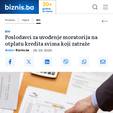
20+
godina
sa vama
Početna
Vijesti
BiH
BIH
Poslodavci za uvođenje moratorija na
otplatu kredita svima koji zatraže
Autor:
Biznis.ba
29. 03. 2020.