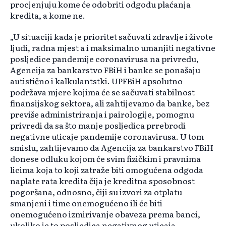
procjenjuju kome će odobriti odgodu plaćanja
kredita, a kome ne.
„U situaciji kada je prioritet sačuvati zdravlje i živote
ljudi, radna mjest a i maksimalno umanjiti negativne
posljedice pandemije coronavirusa na privredu,
Agencija za bankarstvo FBiH i banke se ponašaju
autistično i kalkulantstki. UPFBiH apsolutno
podržava mjere kojima će se sačuvati stabilnost
finansijskog sektora, ali zahtijevamo da banke, bez
previše administriranja i pairologije, pomognu
privredi da sa što manje posljedica prrebrodi
negativne uticaje pandemije coronavirusa. U tom
smislu, zahtijevamo da Agencija za bankarstvo FBiH
donese odluku kojom će svim fizičkim i pravnima
licima koja to koji zatraže biti omogućena odgoda
naplate rata kredita čija je kreditna sposobnost
pogoršana, odnosno, čiji su izvori za otplatu
smanjeni i time onemogućeno ili će biti
onemogućeno izmirivanje obaveza prema banci,
ukoliko je to posljedica negativnog uticaja