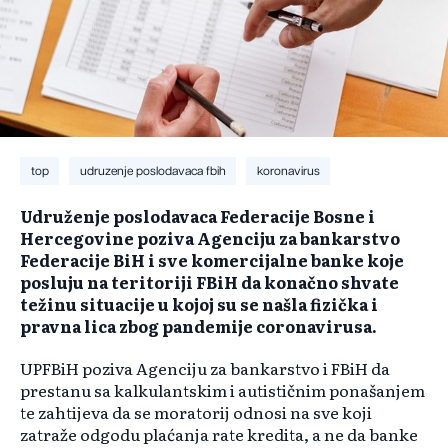
top
udruzenje poslodavaca fbih
koronavirus
Udruženje poslodavaca Federacije Bosne i
Hercegovine poziva Agenciju za bankarstvo
Federacije BiH i sve komercijalne banke koje
posluju na teritoriji FBiH da konačno shvate
težinu situacije u kojoj su se našla fizička i
pravna lica zbog pandemije coronavirusa.
UPFBiH poziva Agenciju za bankarstvo i FBiH da
prestanu sa kalkulantskim i autističnim ponašanjem
te zahtijeva da se moratorij odnosi na sve koji
zatraže odgodu plaćanja rate kredita, a ne da banke