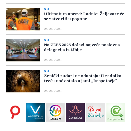
BIH
Ultimatum upravi: Radnici Željezare će
se zatvoriti u pogone
07. 08. 2026.
BIH
Na ZEPS 2026 dolazi najveća poslovna
delegacija iz Libije
07. 08. 2026.
BIH
Zenički rudari ne odustaju: 11 radnika
treću noć ostalo u jami „Raspotočje“
07. 08. 2026.