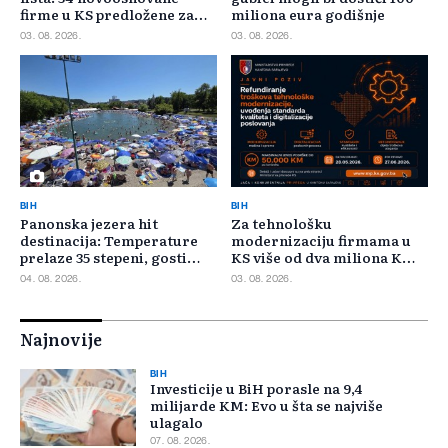
firme u KS predložene za
miliona eura godišnje
400.000 KM poticaja
03. 08. 2026.
03. 08. 2026.
BIH
BIH
Panonska jezera hit
Za tehnološku
destinacija: Temperature
modernizaciju firmama u
prelaze 35 stepeni, gosti
KS više od dva miliona KM,
pristižu iz cijele regije
odbijeno 135 prijava
04. 08. 2026.
03. 08. 2026.
Najnovije
BIH
Investicije u BiH porasle na 9,4
milijarde KM: Evo u šta se najviše
ulagalo
07. 08. 2026.