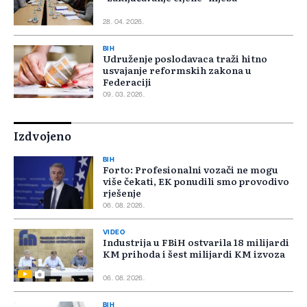
28. 04. 2026.
BIH
Udruženje poslodavaca traži hitno
usvajanje reformskih zakona u
Federaciji
09. 03. 2026.
Izdvojeno
BIH
Forto: Profesionalni vozači ne mogu
više čekati, EK ponudili smo provodivo
rješenje
06. 08. 2026.
VIDEO
Industrija u FBiH ostvarila 18 milijardi
KM prihoda i šest milijardi KM izvoza
06. 08. 2026.
BIH