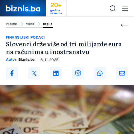
20+
godina
sa vama
Početna
Vijesti
Regija
FINANSIJSKI PODACI
Slovenci drže više od tri milijarde eura
na računima u inostranstvu
Autor:
Biznis.ba
18. 11. 2025.