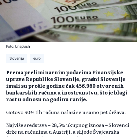
Foto: Unsplash
Slovenija
euro
Prema preliminarnim podacima Finansijske
uprave Republike Slovenije, građani Slovenije
imali su prošle godine čak 456.960 otvorenih
bankarskih računa u inostranstvu, što je blagi
rast u odnosu na godinu ranije.
Gotovo 90% tih računa nalazi se u samo pet država.
Najviše sredstava – 28,5% ukupnog iznosa – Slovenci
drže na računima u Austriji, a slijede Švajcarska