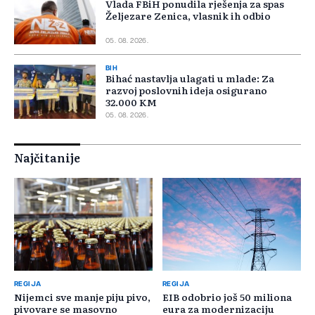
Vlada FBiH ponudila rješenja za spas
Željezare Zenica, vlasnik ih odbio
05. 08. 2026.
BIH
Bihać nastavlja ulagati u mlade: Za
razvoj poslovnih ideja osigurano
32.000 KM
05. 08. 2026.
Najčitanije
REGIJA
REGIJA
Nijemci sve manje piju pivo,
EIB odobrio još 50 miliona
pivovare se masovno
eura za modernizaciju