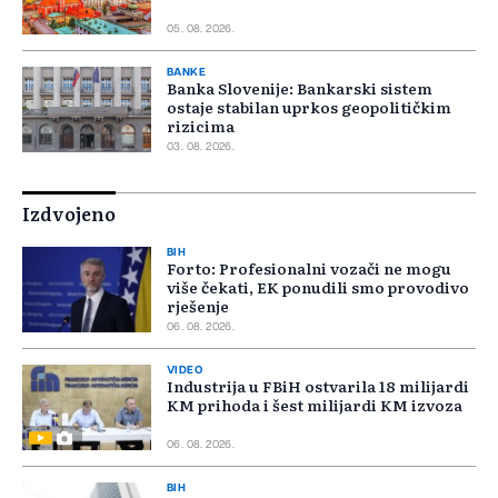
05. 08. 2026.
BANKE
Banka Slovenije: Bankarski sistem
ostaje stabilan uprkos geopolitičkim
rizicima
03. 08. 2026.
Izdvojeno
BIH
Forto: Profesionalni vozači ne mogu
više čekati, EK ponudili smo provodivo
rješenje
06. 08. 2026.
VIDEO
Industrija u FBiH ostvarila 18 milijardi
KM prihoda i šest milijardi KM izvoza
06. 08. 2026.
BIH