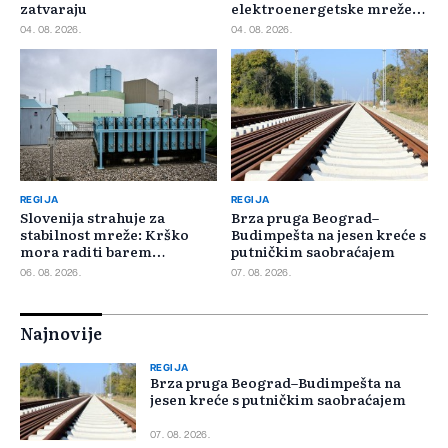
zatvaraju
elektroenergetske mreže
Slovačke
04. 08. 2026.
04. 08. 2026.
REGIJA
REGIJA
Slovenija strahuje za
Brza pruga Beograd–
stabilnost mreže: Krško
Budimpešta na jesen kreće s
mora raditi barem
putničkim saobraćajem
minimalnim kapacitetom
06. 08. 2026.
07. 08. 2026.
Najnovije
REGIJA
Brza pruga Beograd–Budimpešta na
jesen kreće s putničkim saobraćajem
07. 08. 2026.