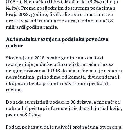
(17,8%), Njemačka (11,5%), Mađarska (8,2%) i Italija
(4,1%). Prema posljednjim dostupnim podacima s
kraja 2023. godine, fizička lica su u inostranstvu
držala više od tri milijarde eura, u odnosu na 2,8
milijardi godinu ranije.
Automatska razmjena podataka povećava
nadzor
Slovenija od 2018. svake godine automatski
razmjenjuje podatke o finansijskim računima sa
drugim državama. FURS dobija informacije o stanju
na računima, prihodima od kamata, dividendama i
ukupnom bruto prihodu ostvarenim preko tih
računa.
Do sada su pristigli podaci iz 96 država, a moguć je i
naknadni pristup informacija iz drugih jurisdikcija,
prenosi SEEbiz.
Podaci pokazuju da je najveći broj računa otvoren u