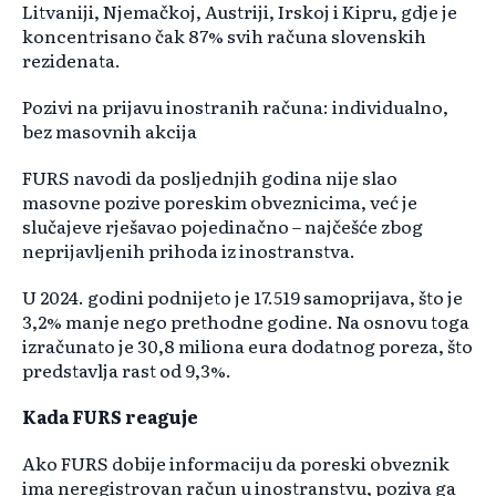
Litvaniji, Njemačkoj, Austriji, Irskoj i Kipru, gdje je
koncentrisano čak 87% svih računa slovenskih
rezidenata.
Pozivi na prijavu inostranih računa: individualno,
bez masovnih akcija
FURS navodi da posljednjih godina nije slao
masovne pozive poreskim obveznicima, već je
slučajeve rješavao pojedinačno – najčešće zbog
neprijavljenih prihoda iz inostranstva.
U 2024. godini podnijeto je 17.519 samoprijava, što je
3,2% manje nego prethodne godine. Na osnovu toga
izračunato je 30,8 miliona eura dodatnog poreza, što
predstavlja rast od 9,3%.
Kada FURS reaguje
Ako FURS dobije informaciju da poreski obveznik
ima neregistrovan račun u inostranstvu, poziva ga