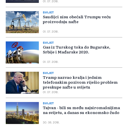
01. 07. 2018.
SVIJET
Saudijci nisu obećali Trumpu veću
proizvodnju nafte
01. 07. 2018.
SVIJET
Gas iz Turskog toka do Bugarske,
Srbije i Mađarske 2020.
01. 07. 2018.
SVIJET
Tramp nazvao kralja i jednim
telefonskim pozivom riješio problem
preskupe nafte u svijetu
01. 07. 2018.
SVIJET
Tajvan - bili su među najsiromašnijima
na svijetu, a danas su ekonomsko čudo
30. 06. 2018.