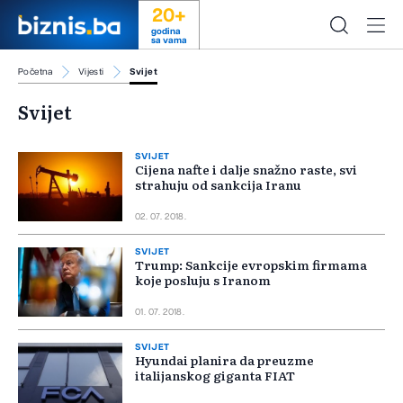
20+
godina
sa vama
Početna
Vijesti
Svijet
Svijet
SVIJET
Cijena nafte i dalje snažno raste, svi
strahuju od sankcija Iranu
02. 07. 2018.
SVIJET
Trump: Sankcije evropskim firmama
koje posluju s Iranom
01. 07. 2018.
SVIJET
Hyundai planira da preuzme
italijanskog giganta FIAT