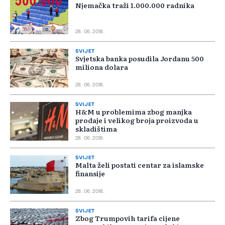
Njemačka traži 1.000.000 radnika
28. 06. 2018.
SVIJET
Svjetska banka posudila Jordanu 500
miliona dolara
28. 06. 2018.
SVIJET
H&M u problemima zbog manjka
prodaje i velikog broja proizvoda u
skladištima
28. 06. 2018.
SVIJET
Malta želi postati centar za islamske
finansije
28. 06. 2018.
SVIJET
Zbog Trumpovih tarifa cijene