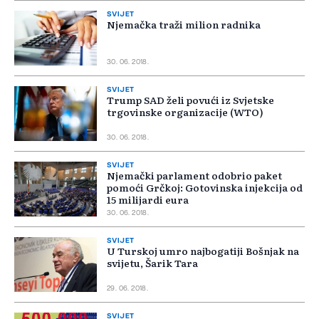
SVIJET
Njemačka traži milion radnika
30. 06. 2018.
SVIJET
Trump SAD želi povući iz Svjetske
trgovinske organizacije (WTO)
30. 06. 2018.
SVIJET
Njemački parlament odobrio paket
pomoći Grčkoj: Gotovinska injekcija od
15 milijardi eura
30. 06. 2018.
SVIJET
U Turskoj umro najbogatiji Bošnjak na
svijetu, Šarik Tara
29. 06. 2018.
SVIJET