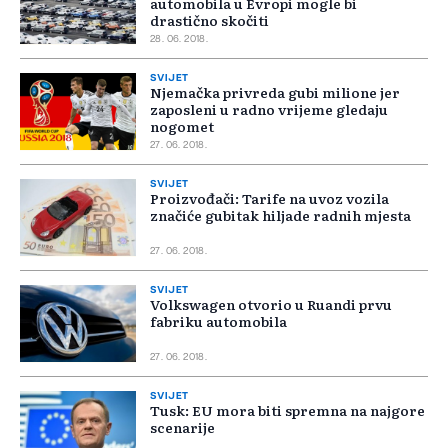
automobila u Evropi mogle bi
drastično skočiti
28. 06. 2018.
SVIJET
Njemačka privreda gubi milione jer
zaposleni u radno vrijeme gledaju
nogomet
27. 06. 2018.
SVIJET
Proizvođači: Tarife na uvoz vozila
značiće gubitak hiljade radnih mjesta
27. 06. 2018.
SVIJET
Volkswagen otvorio u Ruandi prvu
fabriku automobila
27. 06. 2018.
SVIJET
Tusk: EU mora biti spremna na najgore
scenarije