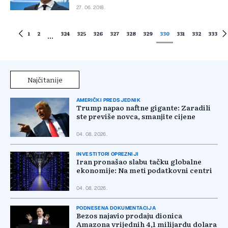
27. 06. 2018.
1
2
324
325
326
327
328
329
330
331
332
333
...
Najčitanije
AMERIČKI PREDSJEDNIK
Trump napao naftne gigante: Zaradili
ste previše novca, smanjite cijene
04. 08. 2026.
INVESTITORI OPREZNIJI
Iran pronašao slabu tačku globalne
ekonomije: Na meti podatkovni centri
04. 08. 2026.
PODNESENA DOKUMENTACIJA
Bezos najavio prodaju dionica
Amazona vrijednih 4,1 milijardu dolara