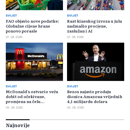
SVIJET
SVIJET
FAO objavio nove podatke:
Rast kineskog izvoza u julu
Globalne cijene hrane
nadmašio procjene,
ponovo porasle
zaslužan i AI
07. 08. 2026.
07. 08. 2026.
SVIJET
SVIJET
McDonald's ostvario veću
Bezos najavio prodaju
dobit od očekivane,
dionica Amazona vrijednih
promjena na čelu
4,1 milijardu dolara
poslovanja u SAD-u
05. 08. 2026.
05. 08. 2026.
Najnovije