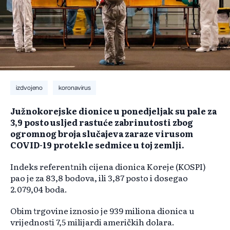
izdvojeno
koronavirus
Južnokorejske dionice u ponedjeljak su pale za
3,9 posto usljed rastuće zabrinutosti zbog
ogromnog broja slučajeva zaraze virusom
COVID-19 protekle sedmice u toj zemlji.
Indeks referentnih cijena dionica Koreje (KOSPI)
pao je za 83,8 bodova, ili 3,87 posto i dosegao
2.079,04 boda.
Obim trgovine iznosio je 939 miliona dionica u
vrijednosti 7,5 milijardi američkih dolara.