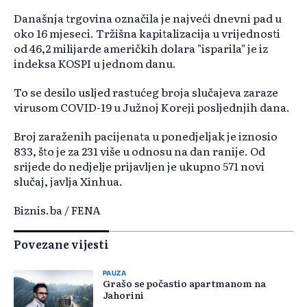
Današnja trgovina označila je najveći dnevni pad u
oko 16 mjeseci. Tržišna kapitalizacija u vrijednosti
od 46,2 milijarde američkih dolara "isparila" je iz
indeksa KOSPI u jednom danu.
To se desilo usljed rastućeg broja slučajeva zaraze
virusom COVID-19 u Južnoj Koreji posljednjih dana.
Broj zaraženih pacijenata u ponedjeljak je iznosio
833, što je za 231 više u odnosu na dan ranije. Od
srijede do nedjelje prijavljen je ukupno 571 novi
slučaj, javlja Xinhua.
Biznis.ba / FENA
Povezane vijesti
PAUZA
Grašo se počastio apartmanom na
Jahorini