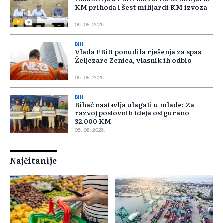
KM prihoda i šest milijardi KM izvoza
06. 08. 2026.
BIH
Vlada FBiH ponudila rješenja za spas
Željezare Zenica, vlasnik ih odbio
05. 08. 2026.
BIH
Bihać nastavlja ulagati u mlade: Za
razvoj poslovnih ideja osigurano
32.000 KM
05. 08. 2026.
Najčitanije