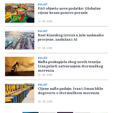
SVIJET
FAO objavio nove podatke: Globalne
cijene hrane ponovo porasle
07. 08. 2026.
SVIJET
Rast kineskog izvoza u julu nadmašio
procjene, zaslužan i AI
07. 08. 2026.
SVIJET
Nafta poskupjela zbog novih tenzija:
Iran prijeti zatvaranjem Hormuškog
moreuza
07. 08. 2026.
SVIJET
Cijene nafte padaju: Iran i Oman bliže
dogovoru o Hormuškom moreuzu
06. 08. 2026.