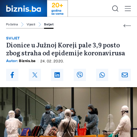
20+
godina
sa vama
Početna
Vijesti
Svijet
SVIJET
Dionice u Južnoj Koreji pale 3,9 posto
zbog straha od epidemije koronavirusa
Autor:
Biznis.ba
24. 02. 2020.