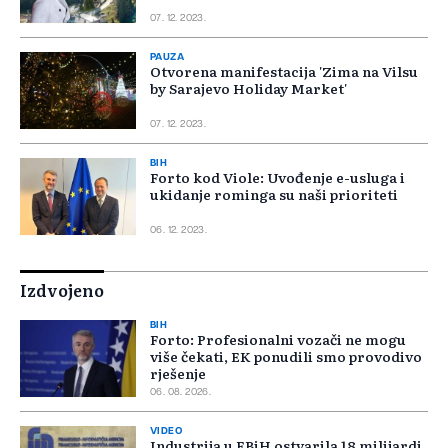
07. 12. 2023.
PAUZA
Otvorena manifestacija 'Zima na Vilsu
by Sarajevo Holiday Market'
07. 12. 2023.
BIH
Forto kod Viole: Uvođenje e-usluga i
ukidanje rominga su naši prioriteti
06. 12. 2023.
Izdvojeno
BIH
Forto: Profesionalni vozači ne mogu
više čekati, EK ponudili smo provodivo
rješenje
06. 08. 2026.
VIDEO
Industrija u FBiH ostvarila 18 milijardi