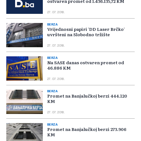
ostvaren promet od 1.436.135,72 KM
27. 07. 2018.
BERZA
Vrijednosni papiri 'DD Laser Brčko'
uvršteni na Slobodno tržište
27. 07. 2018.
BERZA
Na SASE danas ostvaren promet od
46.886 KM
27. 07. 2018.
BERZA
Promet na Banjalučkoj berzi 444.120
KM
27. 07. 2018.
BERZA
Promet na Banjalučkoj berzi 273.906
KM