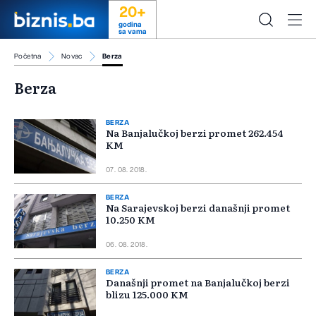
20+
godina
sa vama
Početna
Novac
Berza
Berza
BERZA
Na Banjalučkoj berzi promet 262.454
KM
07. 08. 2018.
BERZA
Na Sarajevskoj berzi današnji promet
10.250 KM
06. 08. 2018.
BERZA
Današnji promet na Banjalučkoj berzi
blizu 125.000 KM