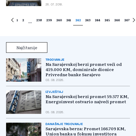
26. 07. 2018.
1
2
238
239
240
241
242
243
244
245
246
247
...
Najčitanije
TRGOVANJE
Na Sarajevskoj berzi promet veći od
419.000 KM, dominirale dionice
Privredne banke Sarajevo
03. 08. 2026.
IZVJEŠTAJ
Na Sarajevskoj berzi promet 59.577 KM,
Energoinvest ostvario najveći promet
05. 08. 2026.
DANAŠNJE TRGOVANJE
Sarajevska berza: Promet 166.709 KM,
Union banka u fokusu investitora