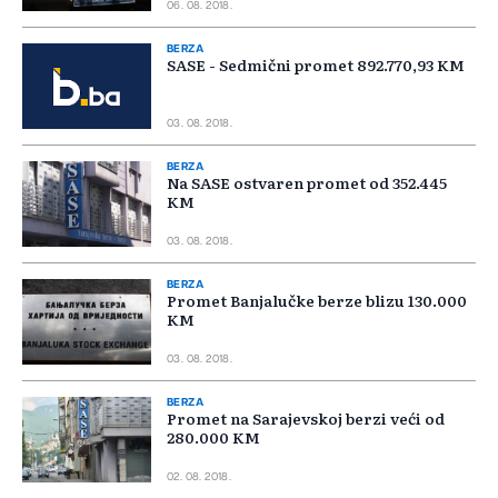
06. 08. 2018.
BERZA
SASE - Sedmični promet 892.770,93 KM
03. 08. 2018.
BERZA
Na SASE ostvaren promet od 352.445
KM
03. 08. 2018.
BERZA
Promet Banjalučke berze blizu 130.000
KM
03. 08. 2018.
BERZA
Promet na Sarajevskoj berzi veći od
280.000 KM
02. 08. 2018.