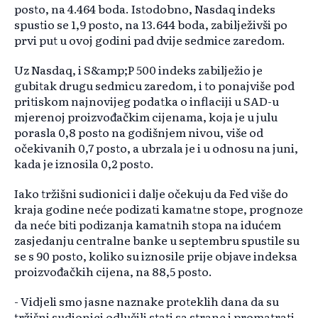
posto, na 4.464 boda. Istodobno, Nasdaq indeks
spustio se 1,9 posto, na 13.644 boda, zabilježivši po
prvi put u ovoj godini pad dvije sedmice zaredom.
Uz Nasdaq, i S&amp;P 500 indeks zabilježio je
gubitak drugu sedmicu zaredom, i to ponajviše pod
pritiskom najnovijeg podatka o inflaciji u SAD-u
mjerenoj proizvođačkim cijenama, koja je u julu
porasla 0,8 posto na godišnjem nivou, više od
očekivanih 0,7 posto, a ubrzala je i u odnosu na juni,
kada je iznosila 0,2 posto.
Iako tržišni sudionici i dalje očekuju da Fed više do
kraja godine neće podizati kamatne stope, prognoze
da neće biti podizanja kamatnih stopa na idućem
zasjedanju centralne banke u septembru spustile su
se s 90 posto, koliko su iznosile prije objave indeksa
proizvođačkih cijena, na 88,5 posto.
- Vidjeli smo jasne naznake proteklih dana da su
tržišni sudionici odlučili stati sa strane i promatrati,