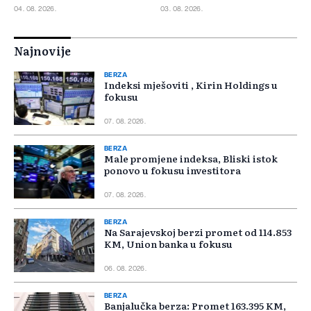
04. 08. 2026.
03. 08. 2026.
Najnovije
BERZA
Indeksi mješoviti , Kirin Holdings u
fokusu
07. 08. 2026.
BERZA
Male promjene indeksa, Bliski istok
ponovo u fokusu investitora
07. 08. 2026.
BERZA
Na Sarajevskoj berzi promet od 114.853
KM, Union banka u fokusu
06. 08. 2026.
BERZA
Banjalučka berza: Promet 163.395 KM,