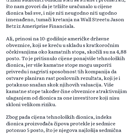
što nam govori da je tržište uračunalo u cijene
dionica baš sve, i nije niti neugodno niti ugodno
iznenađeno, tumači kretanja na Wall Streetu Jason
Betz iz Ameriprise Financiala.
Ali, prinosi na 10-godišnje američke državne
obveznice, koji se kreću u skladu s kratkoročnim
očekivanjima oko kamatnih stopa, skočili su na 4,88
posto. To je pritisnulo cijene ponajviše tehnoloških
dionica, jer više kamatne stope mogu usporiti
privredu i nagristi sposobnost tih kompanija da
ostvare planiran rast poslovnih rezultata, koji je i
potaknuo snažan skok njihovih valuacija. Više
kamatne stope također čine obveznice atraktivnijim
ulaganjem od dionica za one investitore koji nisu
skloni velikom riziku.
Zbog pada cijena tehnoloških dionica, indeks
dionica proizvođača čipova protekle je sedmice
potonuo 5 posto, što je njegova najlošija sedmična