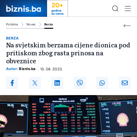
20+
godina
sa vama
Početna
Novac
Berza
BERZA
Na svjetskim berzama cijene dionica pod
pritiskom zbog rasta prinosa na
obveznice
Autor:
Biznis.ba
13. 08. 2023.