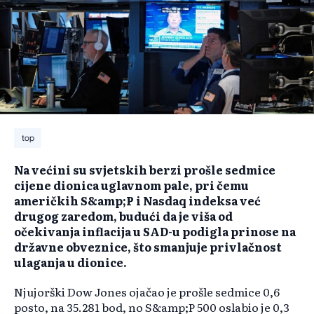
top
Na većini su svjetskih berzi prošle sedmice
cijene dionica uglavnom pale, pri čemu
američkih S&amp;P i Nasdaq indeksa već
drugog zaredom, budući da je viša od
očekivanja inflacija u SAD-u podigla prinose na
državne obveznice, što smanjuje privlačnost
ulaganja u dionice.
Njujorški Dow Jones ojačao je prošle sedmice 0,6
posto, na 35.281 bod, no S&amp;P 500 oslabio je 0,3