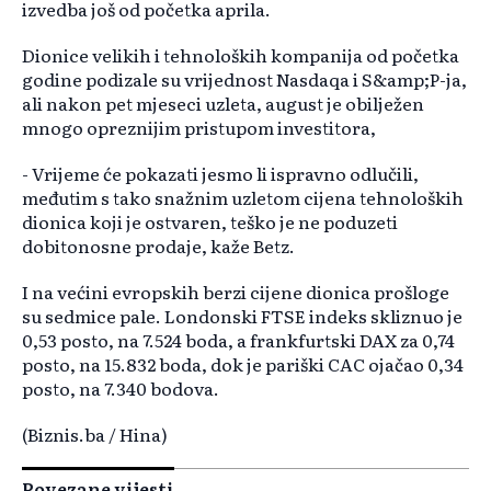
izvedba još od početka aprila.
Dionice velikih i tehnoloških kompanija od početka
godine podizale su vrijednost Nasdaqa i S&amp;P-ja,
ali nakon pet mjeseci uzleta, august je obilježen
mnogo opreznijim pristupom investitora,
- Vrijeme će pokazati jesmo li ispravno odlučili,
međutim s tako snažnim uzletom cijena tehnoloških
dionica koji je ostvaren, teško je ne poduzeti
dobitonosne prodaje, kaže Betz.
I na većini evropskih berzi cijene dionica prošloge
su sedmice pale. Londonski FTSE indeks skliznuo je
0,53 posto, na 7.524 boda, a frankfurtski DAX za 0,74
posto, na 15.832 boda, dok je pariški CAC ojačao 0,34
posto, na 7.340 bodova.
(Biznis.ba / Hina)
Povezane vijesti