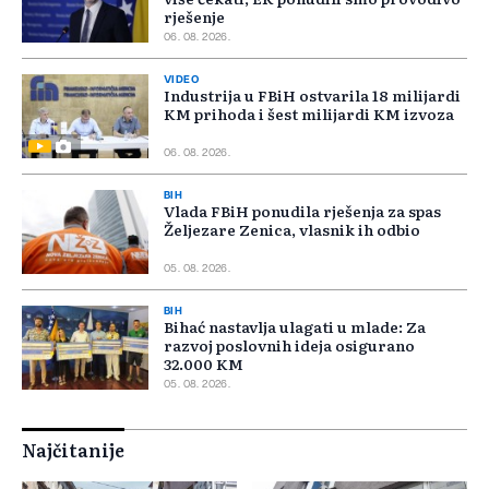
rješenje
06. 08. 2026.
VIDEO
Industrija u FBiH ostvarila 18 milijardi
KM prihoda i šest milijardi KM izvoza
06. 08. 2026.
BIH
Vlada FBiH ponudila rješenja za spas
Željezare Zenica, vlasnik ih odbio
05. 08. 2026.
BIH
Bihać nastavlja ulagati u mlade: Za
razvoj poslovnih ideja osigurano
32.000 KM
05. 08. 2026.
Najčitanije