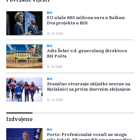
BIH
EU ulaže 680 miliona eura u Balkan:
Dva projekta u BiH
14. 12. 2023.
BIH
Adis Šehić v.d. generalnog direktora
BH Pošta
12. 12. 2023.
BIH
Zvanično otvaranje skijaške sezone na
Bjelašnici sa prvim dnevnim skijanjem
10. 12. 2023.
Izdvojeno
BIH
Forto: Profesionalni vozači ne mogu
više čekati, EK ponudili smo provodivo