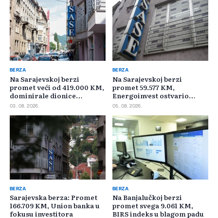
BERZA
BERZA
Na Sarajevskoj berzi
Na Sarajevskoj berzi
promet veći od 419.000 KM,
promet 59.577 KM,
dominirale dionice
Energoinvest ostvario
Privredne banke Sarajevo
najveći promet
03. 08. 2026.
05. 08. 2026.
BERZA
BERZA
Sarajevska berza: Promet
Na Banjalučkoj berzi
166.709 KM, Union banka u
promet svega 9.061 KM,
fokusu investitora
BIRS indeks u blagom padu