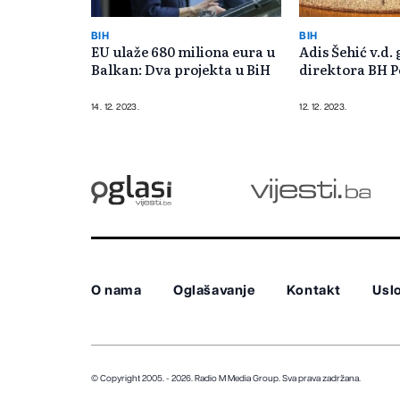
BIH
BIH
EU ulaže 680 miliona eura u
Adis Šehić v.d.
Balkan: Dva projekta u BiH
direktora BH P
14. 12. 2023.
12. 12. 2023.
O nama
Oglašavanje
Kontakt
Uslo
© Copyright 2005. - 2026. Radio M Media Group.
Sva prava zadržana.