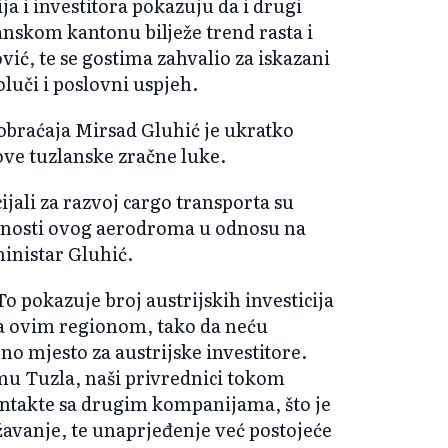
a i investitora pokazuju da i drugi
anskom kantonu bilježe trend rasta i
vić, te se gostima zahvalio za iskazani
oluči i poslovni uspjeh.
obraćaja Mirsad Gluhić je ukratko
ove tuzlanske zračne luke.
jali za razvoj cargo transporta su
dnosti ovog aerodroma u odnosu na
inistar Gluhić.
To pokazuje broj austrijskih investicija
 sa ovim regionom, tako da neću
no mjesto za austrijske investitore.
 Tuzla, naši privrednici tokom
kontakte sa drugim kompanijama, što je
žavanje, te unaprjeđenje već postojeće