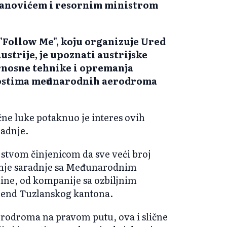
anovićem i resornim ministrom
 "Follow Me", koju organizuje Ured
strije, je upoznati austrijske
urnosne tehnike i opremanja
ostima međunarodnih aerodroma
čne luke potaknuo je interes ovih
radnje.
jstvom činjenicom da sve veći broj
janje saradnje sa Međunarodnim
dine, od kompanije sa ozbiljnim
rend Tuzlanskog kantona.
 aerodroma na pravom putu, ova i slične