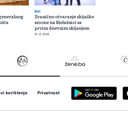
BIH
 generalnog
Zvanično otvaranje skijaške
ošta
sezone na Bjelašnici sa
prvim dnevnim skijanjem
10. 12. 2023.
vi korištenja
Privatnost