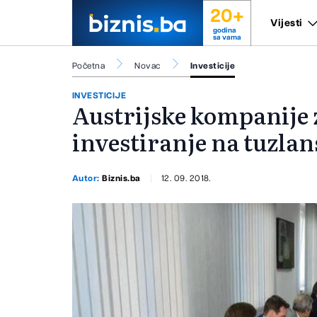
20+
Vijesti
godina
sa vama
Početna
Novac
Investicije
INVESTICIJE
Austrijske kompanije 
investiranje na tuzl
Autor:
Biznis.ba
12. 09. 2018.