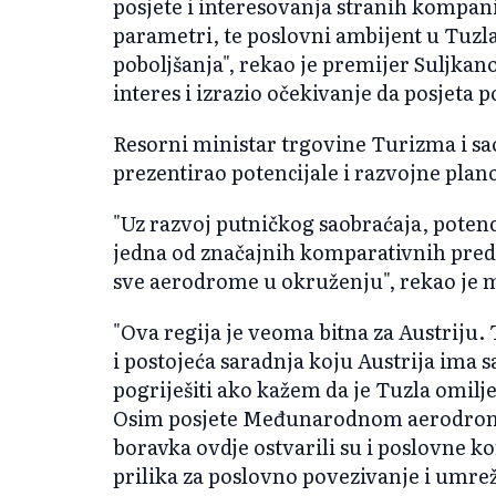
posjete i interesovanja stranih kompanij
parametri, te poslovni ambijent u Tuzl
poboljšanja", rekao je premijer Suljkano
interes i izrazio očekivanje da posjeta p
Resorni ministar trgovine Turizma i sa
prezentirao potencijale i razvojne plan
"Uz razvoj putničkog saobraćaja, potenci
jedna od značajnih komparativnih pre
sve aerodrome u okruženju", rekao je m
"Ova regija je veoma bitna za Austriju. 
i postojeća saradnja koju Austrija ima
pogriješiti ako kažem da je Tuzla omilje
Osim posjete Međunarodnom aerodromu
boravka ovdje ostvarili su i poslovne 
prilika za poslovno povezivanje i umre