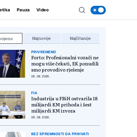
etika
Pauza
Video
Najnovije
Najčitanije
vojeno
PRIVREMENO
Forto: Profesionalni vozači ne
mogu više čekati, EK ponudili
smo provodivo rješenje
06. 08. 2026.
FIA
Industrija u FBiH ostvarila 18
milijardi KM prihoda i šest
milijardi KM izvoza
06. 08. 2026.
BEZ SPREMNOSTI DA PRIHVATI