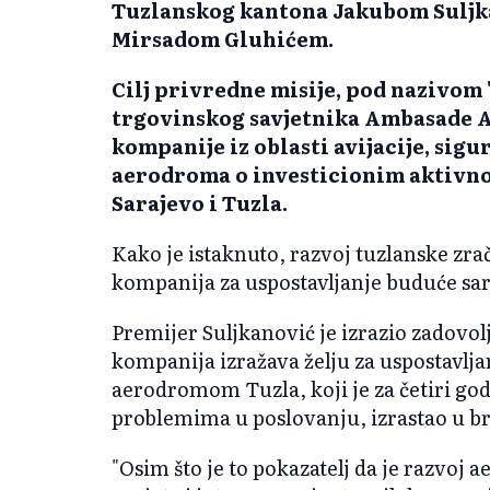
Tuzlanskog kantona Jakubom Suljk
Mirsadom Gluhićem.
Cilj privredne misije, pod nazivom
trgovinskog savjetnika Ambasade Au
kompanije iz oblasti avijacije, sig
aerodroma o investicionim aktivn
Sarajevo i Tuzla.
Kako je istaknuto, razvoj tuzlanske zra
kompanija za uspostavljanje buduće sa
Premijer Suljkanović je izrazio zadovol
kompanija izražava želju za uspostavl
aerodromom Tuzla, koji je za četiri go
problemima u poslovanju, izrastao u b
"Osim što je to pokazatelj da je razvoj