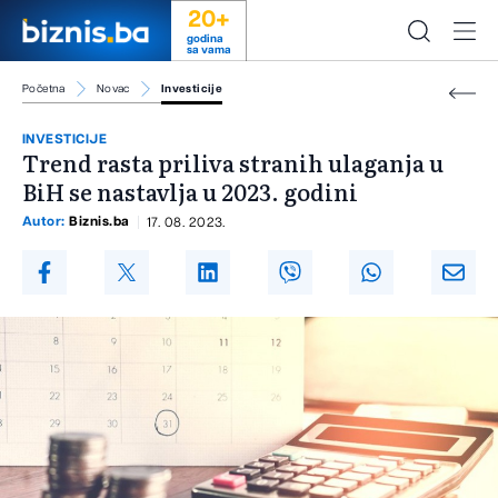
20+
godina
sa vama
Početna
Novac
Investicije
INVESTICIJE
Trend rasta priliva stranih ulaganja u
BiH se nastavlja u 2023. godini
Autor:
Biznis.ba
17. 08. 2023.