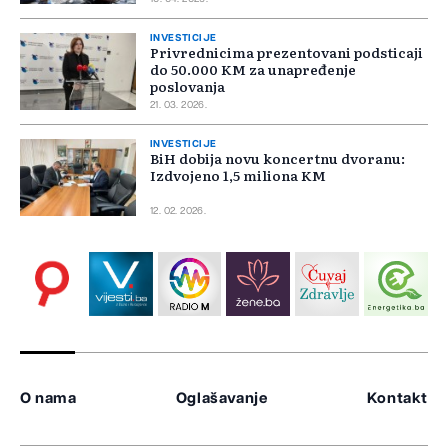
INVESTICIJE
Privrednicima prezentovani podsticaji
do 50.000 KM za unapređenje
poslovanja
21. 03. 2026.
INVESTICIJE
BiH dobija novu koncertnu dvoranu:
Izdvojeno 1,5 miliona KM
12. 02. 2026.
O nama
Oglašavanje
Kontakt