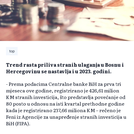
top
Trend rasta priliva stranih ulaganja u Bosnu i
Hercegovinu se nastavlja i u 2023. godini.
- Prema podacima Centralne banke BiH za prva tri
mjeseca ove godine, registrirano je 426,61 milion
KM stranih investicija, što predstavlja povećanje od
80 posto u odnosu na isti kvartal prethodne godine
kada je registrirano 237,66 miliona KM – rečeno je
Feni iz Agencije za unapređenje stranih investicija u
BiH (FIPA).