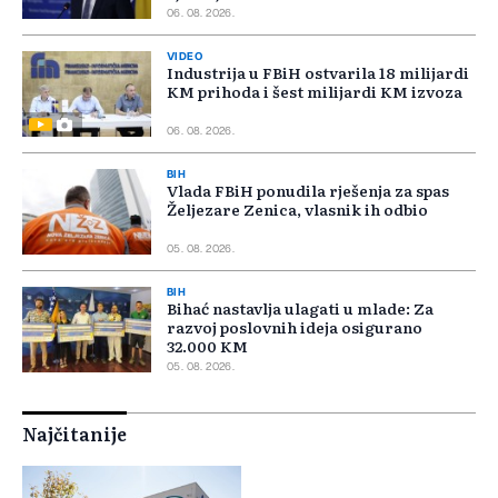
06. 08. 2026.
VIDEO
Industrija u FBiH ostvarila 18 milijardi
KM prihoda i šest milijardi KM izvoza
06. 08. 2026.
BIH
Vlada FBiH ponudila rješenja za spas
Željezare Zenica, vlasnik ih odbio
05. 08. 2026.
BIH
Bihać nastavlja ulagati u mlade: Za
razvoj poslovnih ideja osigurano
32.000 KM
05. 08. 2026.
Najčitanije