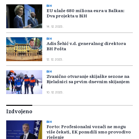
BIH
EU ulaže 680 miliona eura u Balkan:
Dva projekta u BiH
14. 12. 2023.
BIH
Adis Šehić v.d. generalnog direktora
BH Pošta
12. 12. 2023.
BIH
Zvanično otvaranje skijaške sezone na
Bjelašnici sa prvim dnevnim skijanjem
10. 12. 2023.
Izdvojeno
BIH
Forto: Profesionalni vozači ne mogu
više čekati, EK ponudili smo provodivo
rješenje