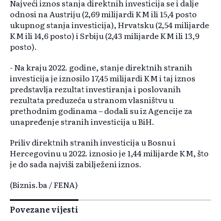
Najveći iznos stanja direktnih investicija se i dalje
odnosi na Austriju (2,69 milijardi KM ili 15,4 posto
ukupnog stanja investicija), Hrvatsku (2,54 milijarde
KM ili 14,6 posto) i Srbiju (2,43 milijarde KM ili 13,9
posto).
- Na kraju 2022. godine, stanje direktnih stranih
investicija je iznosilo 17,45 milijardi KM i taj iznos
predstavlja rezultat investiranja i poslovanih
rezultata preduzeća u stranom vlasništvu u
prethodnim godinama – dodali su iz Agencije za
unapređenje stranih investicija u BiH.
Priliv direktnih stranih investicija u Bosnu i
Hercegovinu u 2022. iznosio je 1,44 milijarde KM, što
je do sada najviši zabilježeni iznos.
(Biznis.ba / FENA)
Povezane vijesti