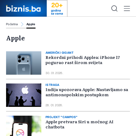
20+
godina
sa vama
Početna
Apple
Apple
AMERIČKI GIGANT
Rekordni prihodi Applea: iPhone 17
pogurao rast širom svijeta
30. 01. 2026.
ISTRAGA
Indija upozorava Apple: Nastavljamo sa
antimonopolskim postupkom
28. 01. 2026.
PROJEKT "CAMPOS"
Apple pretvara Siri u moćnog AI
chatbota