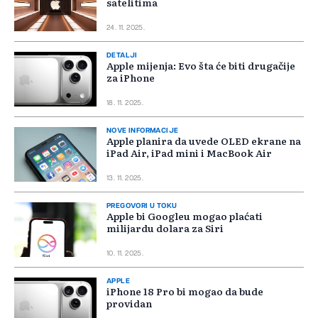
satelitima
24. 11. 2025.
DETALJI
Apple mijenja: Evo šta će biti drugačije
za iPhone
18. 11. 2025.
NOVE INFORMACIJE
Apple planira da uvede OLED ekrane na
iPad Air, iPad mini i MacBook Air
13. 11. 2025.
PREGOVORI U TOKU
Apple bi Googleu mogao plaćati
milijardu dolara za Siri
10. 11. 2025.
APPLE
iPhone 18 Pro bi mogao da bude
providan