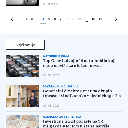
08. 11. 2025.
1
2
3
4
5
6
7
8
9
10
18
19
...
Najčitanije
AUTOINDUSTRIJA
Top Gear izdvojio 19 automobila koji
nude najviše za uloženi novac
06. 08. 2026.
POKRENUO INICIJATIVU
Generalni direktor Pretisa okupio
Upravu i Sindikat oko zajedničkog cilja
05. 08. 2026.
AGENCIJA ZA STATISTIKU
Investicije u BiH porasle na 9,4
milijarde KM: Evo u šta se najviše