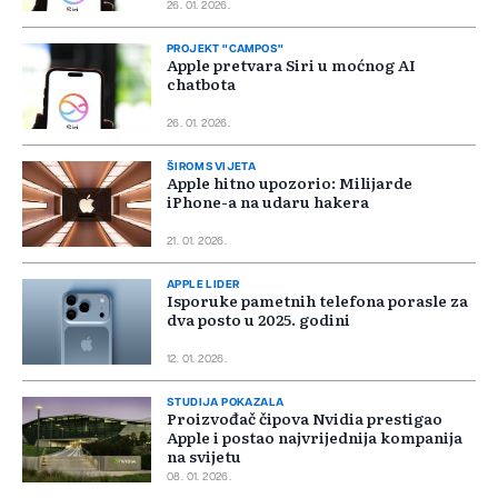
26. 01. 2026.
PROJEKT "CAMPOS"
Apple pretvara Siri u moćnog AI
chatbota
26. 01. 2026.
ŠIROM SVIJETA
Apple hitno upozorio: Milijarde
iPhone-a na udaru hakera
21. 01. 2026.
APPLE LIDER
Isporuke pametnih telefona porasle za
dva posto u 2025. godini
12. 01. 2026.
STUDIJA POKAZALA
Proizvođač čipova Nvidia prestigao
Apple i postao najvrijednija kompanija
na svijetu
08. 01. 2026.