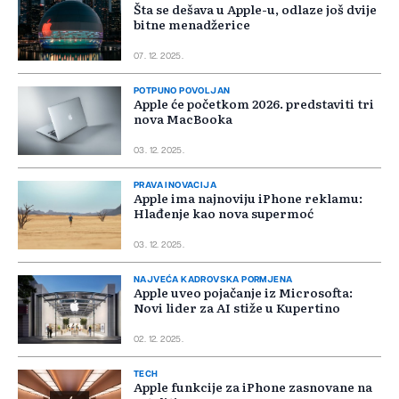
Šta se dešava u Apple-u, odlaze još dvije
bitne menadžerice
07. 12. 2025.
POTPUNO POVOLJAN
Apple će početkom 2026. predstaviti tri
nova MacBooka
03. 12. 2025.
PRAVA INOVACIJA
Apple ima najnoviju iPhone reklamu:
Hlađenje kao nova supermoć
03. 12. 2025.
NAJVEĆA KADROVSKA PORMJENA
Apple uveo pojačanje iz Microsofta:
Novi lider za AI stiže u Kupertino
02. 12. 2025.
TECH
Apple funkcije za iPhone zasnovane na