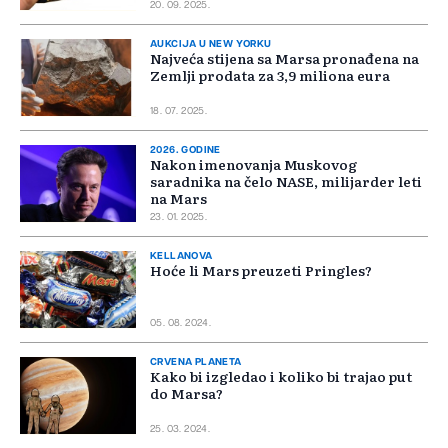
20. 09. 2025.
AUKCIJA U NEW YORKU
Najveća stijena sa Marsa pronađena na
Zemlji prodata za 3,9 miliona eura
18. 07. 2025.
2026. GODINE
Nakon imenovanja Muskovog
saradnika na čelo NASE, milijarder leti
na Mars
23. 01. 2025.
KELLANOVA
Hoće li Mars preuzeti Pringles?
05. 08. 2024.
CRVENA PLANETA
Kako bi izgledao i koliko bi trajao put
do Marsa?
25. 03. 2024.