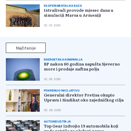
EKSPERIMENTALNA BAZA
Istraživači provode mjesec dana u
simulaciji Marsa u Armeniji
20. 03. 2024.
Najčitanije
ENERGETSKA KOMPANIJA
BP nakon 60 godina napušta Sjeverno
more i prodaje naftna polja
02. 08. 2026.
POKRENUO INICIJATIVU
Generalni direktor Pretisa okupio
Upravu i Sindikat oko zajedničkog cilja
05. 08. 2026.
AUTOINDUSTRIJA
Top Gear izdvojio 19 automobila koji
nude najviše za uloženi novac