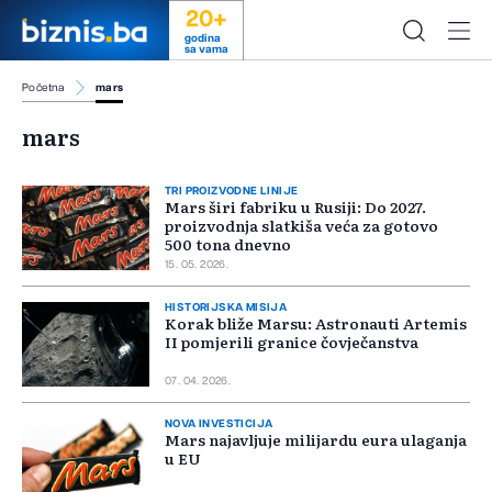
20+
godina
sa vama
Početna
mars
mars
TRI PROIZVODNE LINIJE
Mars širi fabriku u Rusiji: Do 2027.
proizvodnja slatkiša veća za gotovo
500 tona dnevno
15. 05. 2026.
HISTORIJSKA MISIJA
Korak bliže Marsu: Astronauti Artemis
II pomjerili granice čovječanstva
07. 04. 2026.
NOVA INVESTICIJA
Mars najavljuje milijardu eura ulaganja
u EU