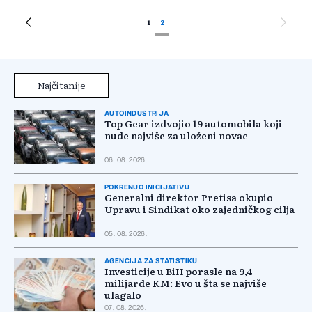
1
2
Najčitanije
AUTOINDUSTRIJA
Top Gear izdvojio 19 automobila koji
nude najviše za uloženi novac
06. 08. 2026.
POKRENUO INICIJATIVU
Generalni direktor Pretisa okupio
Upravu i Sindikat oko zajedničkog cilja
05. 08. 2026.
AGENCIJA ZA STATISTIKU
Investicije u BiH porasle na 9,4
milijarde KM: Evo u šta se najviše
ulagalo
07. 08. 2026.