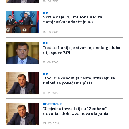
18. 06. 2018.
BIH
Srbije daje 14,1 miliona KM za
namjensku industriju RS
18. 06. 2018.
BIH
Dodik: Iluzija je stvaranje nekog kluba
dijaspore BiH
17. 06. 2018.
BIH
Dodik: Ekonomija raste, stvaraju se
uslovi za povećanje plata
11. 06. 2018.
INVESTICIJE
Uspješna investicija u "Zeohem"
dovoljan dokaz za nova ulaganja
07. 05. 2018.