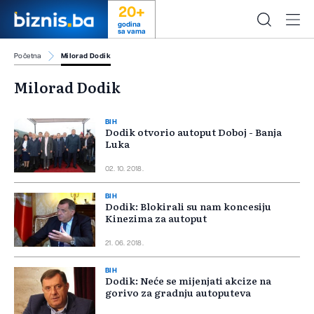
20+
godina
sa vama
Početna
Milorad Dodik
Milorad Dodik
BIH
Dodik otvorio autoput Doboj - Banja
Luka
02. 10. 2018.
BIH
Dodik: Blokirali su nam koncesiju
Kinezima za autoput
21. 06. 2018.
BIH
Dodik: Neće se mijenjati akcize na
gorivo za gradnju autoputeva